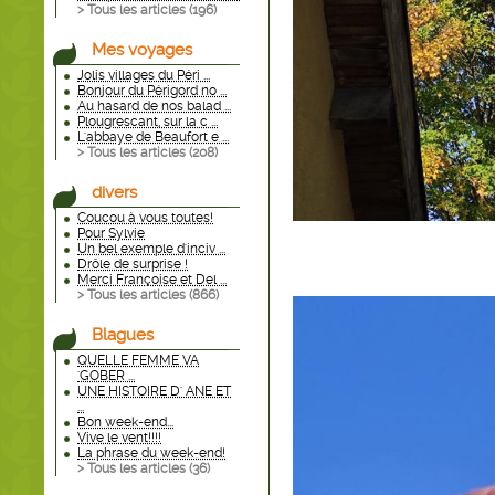
> Tous les articles (
196
)
Mes voyages
Jolis villages du Péri ...
Bonjour du Périgord no ...
Au hasard de nos balad ...
Plougrescant, sur la c ...
L'abbaye de Beaufort e ...
> Tous les articles (
208
)
divers
Coucou à vous toutes!
Pour Sylvie
Un bel exemple d'inciv ...
Drôle de surprise !
Merci Françoise et Del ...
> Tous les articles (
866
)
Blagues
QUELLE FEMME VA
'GOBER ...
UNE HISTOIRE D' ANE ET
...
Bon week-end...
Vive le vent!!!!
La phrase du week-end!
> Tous les articles (
36
)