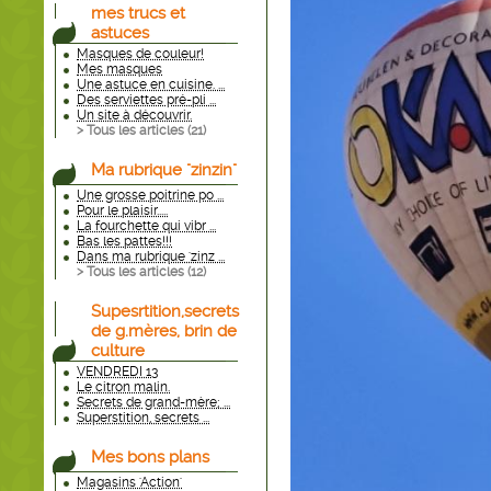
mes trucs et
astuces
Masques de couleur!
Mes masques
Une astuce en cuisine. ...
Des serviettes pré-pli ...
Un site à découvrir.
> Tous les articles (
21
)
Ma rubrique "zinzin"
Une grosse poitrine po ...
Pour le plaisir.....
La fourchette qui vibr ...
Bas les pattes!!!
Dans ma rubrique 'zinz ...
> Tous les articles (
12
)
Supesrtition,secrets
de g.mères, brin de
culture
VENDREDI 13
Le citron malin.
Secrets de grand-mère; ...
Superstition, secrets ...
Mes bons plans
Magasins 'Action'