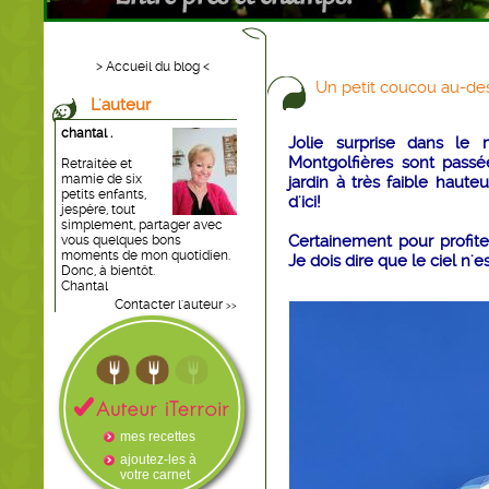
> Accueil du blog <
Un petit coucou au-des
L'auteur
chantal .
Jolie surprise dans le
Montgolfières sont passé
Retraitée et
mamie de six
jardin à très faible haut
petits enfants,
d'ici!
jespère, tout
simplement, partager avec
Certainement pour profit
vous quelques bons
moments de mon quotidien.
Je dois dire que le ciel n'
Donc, à bientôt.
Chantal
Contacter l'auteur
>>
mes recettes
ajoutez-les à
votre carnet