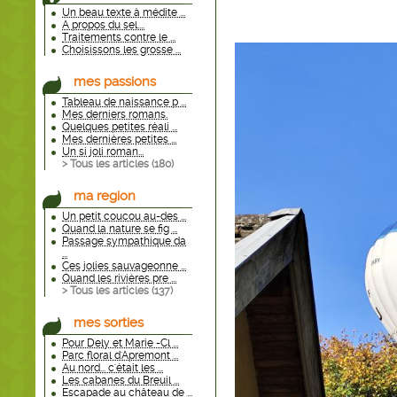
Un beau texte à médite ...
A propos du sel....
Traitements contre le ...
Choisissons les grosse ...
mes passions
Tableau de naissance p ...
Mes derniers romans.
Quelques petites réali ...
Mes dernières petites ...
Un si joli roman...
> Tous les articles (
180
)
ma region
Un petit coucou au-des ...
Quand la nature se fig ...
Passage sympathique da
...
Ces jolies sauvageonne ...
Quand les rivières pre ...
> Tous les articles (
137
)
mes sorties
Pour Dely et Marie -Cl ...
Parc floral d'Apremont ...
Au nord... c'était les ...
Les cabanes du Breuil ...
Escapade au château de ...