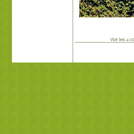
Voir
les
4
co