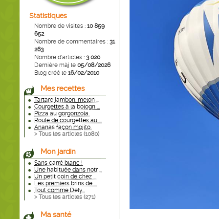
Statistiques
Nombre de visites :
10 859
652
Nombre de commentaires :
31
263
Nombre d'articles :
3 020
Dernière màj le
05/08/2026
Blog créé le
16/02/2010
Mes recettes
Tartare jambon, melon ...
Courgettes à la bologn ...
Pizza au gorgonzola.
Roulé de courgettes au ...
Ananas façon mojito.
> Tous les articles (
1080
)
Mon jardin
Sans carré blanc !
Une habituée dans notr ...
Un petit coin de chez ...
Les premiers brins de ...
Tout comme Dely...
> Tous les articles (
271
)
Ma santé