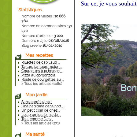
Sur ce, je vous souhaite
Statistiques
Nombre de visites :
10 866
784
Nombre de commentaires :
31
270
Nombre d'articles :
3 020
Dernière màj le
08/08/2026
Blog créé le
16/02/2010
Mes recettes
Rillettes de cabillaud ...
Tartare jambon, melon ...
Courgettes à la bologn ...
Pizza au gorgonzola.
Roulé de courgettes au ...
> Tous les articles (
1080
)
Mon jardin
Sans carré blanc !
Une habituée dans notr ...
Un petit coin de chez ...
Les premiers brins de ...
Tout comme Dely...
> Tous les articles (
271
)
Ma santé