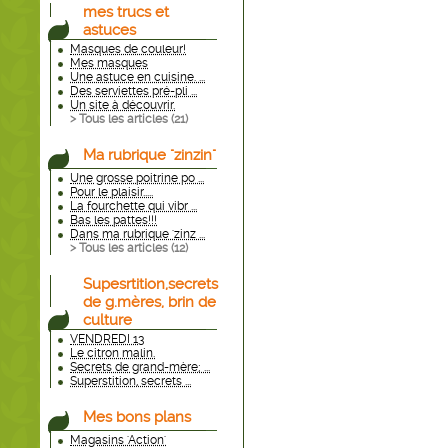
mes trucs et
astuces
Masques de couleur!
Mes masques
Une astuce en cuisine. ...
Des serviettes pré-pli ...
Un site à découvrir.
> Tous les articles (
21
)
Ma rubrique "zinzin"
Une grosse poitrine po ...
Pour le plaisir.....
La fourchette qui vibr ...
Bas les pattes!!!
Dans ma rubrique 'zinz ...
> Tous les articles (
12
)
Supesrtition,secrets
de g.mères, brin de
culture
VENDREDI 13
Le citron malin.
Secrets de grand-mère; ...
Superstition, secrets ...
Mes bons plans
Magasins 'Action'