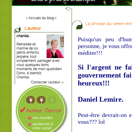
> Accueil du blog <
La phrase du week-en
L'auteur
chantal .
Puisqu'un peu d'hu
Retraitée et
personne, je vous offre
mamie de six
méditer!!!
petits enfants,
jespère, tout
simplement, partager avec
vous quelques bons
Si l'argent ne fa
moments de mon quotidien.
Donc, à bientôt.
gouvernement fai
Chantal
heureux!!!
Contacter l'auteur
>>
Daniel Lemire.
Peut-
être devrait-on 
mes recettes
vous??? lol
ajoutez-les à
votre carnet