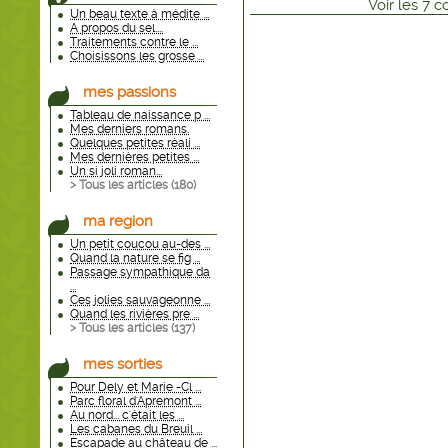
Voir
les
7
co
Un beau texte à médite ...
A propos du sel....
Traitements contre le ...
Choisissons les grosse ...
mes passions
Tableau de naissance p ...
Mes derniers romans.
Quelques petites réali ...
Mes dernières petites ...
Un si joli roman...
> Tous les articles (
180
)
ma region
Un petit coucou au-des ...
Quand la nature se fig ...
Passage sympathique da
...
Ces jolies sauvageonne ...
Quand les rivières pre ...
> Tous les articles (
137
)
mes sorties
Pour Dely et Marie -Cl ...
Parc floral d'Apremont ...
Au nord... c'était les ...
Les cabanes du Breuil ...
Escapade au château de ...