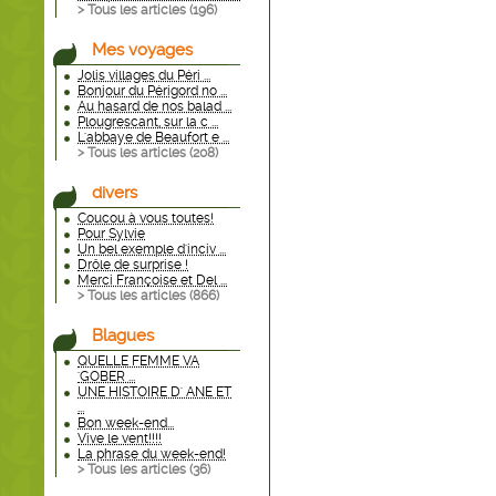
> Tous les articles (
196
)
Mes voyages
Jolis villages du Péri ...
Bonjour du Périgord no ...
Au hasard de nos balad ...
Plougrescant, sur la c ...
L'abbaye de Beaufort e ...
> Tous les articles (
208
)
divers
Coucou à vous toutes!
Pour Sylvie
Un bel exemple d'inciv ...
Drôle de surprise !
Merci Françoise et Del ...
> Tous les articles (
866
)
Blagues
QUELLE FEMME VA
'GOBER ...
UNE HISTOIRE D' ANE ET
...
Bon week-end...
Vive le vent!!!!
La phrase du week-end!
> Tous les articles (
36
)