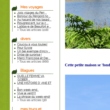
Mes voyages
Jolis villages du Péri ...
Bonjour du Périgord no ...
Au hasard de nos balad ...
Plougrescant, sur la c ...
L'abbaye de Beaufort e ...
> Tous les articles (
208
)
divers
Coucou à vous toutes!
Pour Sylvie
Un bel exemple d'inciv ...
Drôle de surprise !
Merci Françoise et Del ...
> Tous les articles (
866
)
Cette petite maison se 'fond
Blagues
QUELLE FEMME VA
'GOBER ...
UNE HISTOIRE D' ANE ET
...
Bon week-end...
Vive le vent!!!!
La phrase du week-end!
> Tous les articles (
36
)
mes trucs et