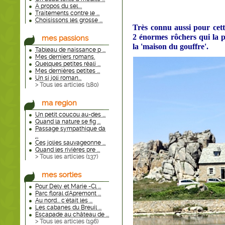
A propos du sel....
Traitements contre le ...
Choisissons les grosse ...
Très connu aussi pour cett
2 énormes rôchers qui la p
mes passions
la 'maison du gouffre'.
Tableau de naissance p ...
Mes derniers romans.
Quelques petites réali ...
Mes dernières petites ...
Un si joli roman...
> Tous les articles (
180
)
ma region
Un petit coucou au-des ...
Quand la nature se fig ...
Passage sympathique da
...
Ces jolies sauvageonne ...
Quand les rivières pre ...
> Tous les articles (
137
)
mes sorties
Pour Dely et Marie -Cl ...
Parc floral d'Apremont ...
Au nord... c'était les ...
Les cabanes du Breuil ...
Escapade au château de ...
> Tous les articles (
196
)