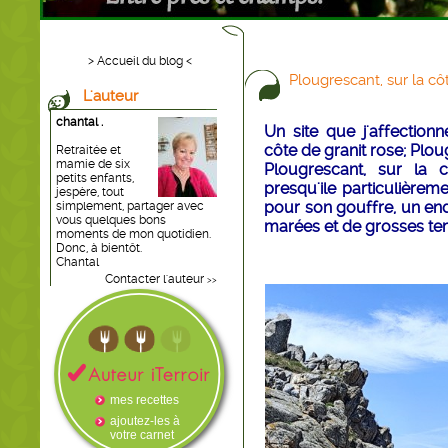
> Accueil du blog <
Plougrescant, sur la cô
L'auteur
chantal .
Un site que j'affectionn
côte de granit rose; Plou
Retraitée et
mamie de six
Plougrescant, sur la 
petits enfants,
presqu'ile particulièrem
jespère, tout
pour son gouffre, un end
simplement, partager avec
vous quelques bons
marées et de grosses te
moments de mon quotidien.
Donc, à bientôt.
Chantal
Contacter l'auteur
>>
mes recettes
ajoutez-les à
votre carnet