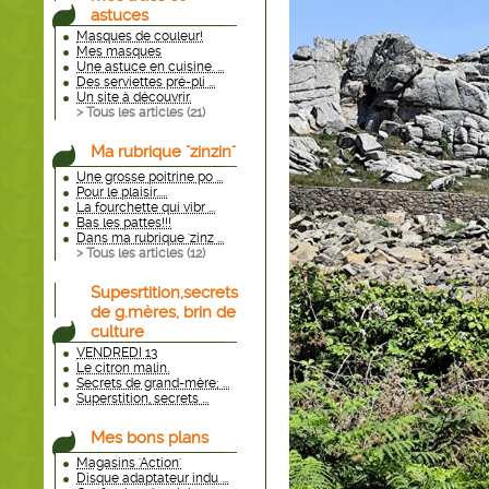
astuces
Masques de couleur!
Mes masques
Une astuce en cuisine. ...
Des serviettes pré-pli ...
Un site à découvrir.
> Tous les articles (
21
)
Ma rubrique "zinzin"
Une grosse poitrine po ...
Pour le plaisir.....
La fourchette qui vibr ...
Bas les pattes!!!
Dans ma rubrique 'zinz ...
> Tous les articles (
12
)
Supesrtition,secrets
de g.mères, brin de
culture
VENDREDI 13
Le citron malin.
Secrets de grand-mère; ...
Superstition, secrets ...
Mes bons plans
Magasins 'Action'
Disque adaptateur indu ...