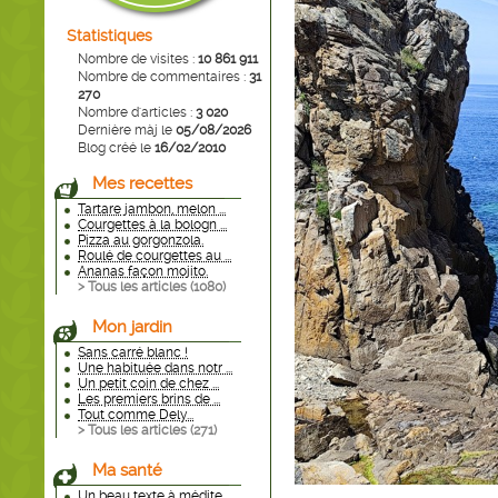
Statistiques
Nombre de visites :
10 861 911
Nombre de commentaires :
31
270
Nombre d'articles :
3 020
Dernière màj le
05/08/2026
Blog créé le
16/02/2010
Mes recettes
Tartare jambon, melon ...
Courgettes à la bologn ...
Pizza au gorgonzola.
Roulé de courgettes au ...
Ananas façon mojito.
> Tous les articles (
1080
)
Mon jardin
Sans carré blanc !
Une habituée dans notr ...
Un petit coin de chez ...
Les premiers brins de ...
Tout comme Dely...
> Tous les articles (
271
)
Ma santé
Un beau texte à médite ...