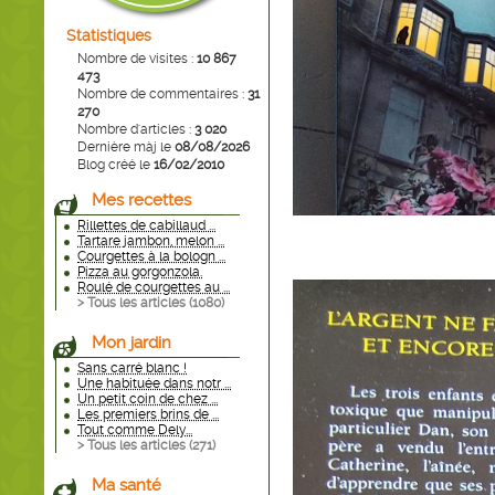
Statistiques
Nombre de visites :
10 867
473
Nombre de commentaires :
31
270
Nombre d'articles :
3 020
Dernière màj le
08/08/2026
Blog créé le
16/02/2010
Mes recettes
Rillettes de cabillaud ...
Tartare jambon, melon ...
Courgettes à la bologn ...
Pizza au gorgonzola.
Roulé de courgettes au ...
> Tous les articles (
1080
)
Mon jardin
Sans carré blanc !
Une habituée dans notr ...
Un petit coin de chez ...
Les premiers brins de ...
Tout comme Dely...
> Tous les articles (
271
)
Ma santé