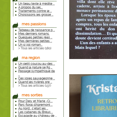
Un beau texte à médite ...
A propos du sel....
Traitements contre le ...
Choisissons les grosse ...
mes passions
Tableau de naissance p ...
Mes derniers romans.
Quelques petites réali ...
Mes dernières petites ...
Un si joli roman...
> Tous les articles (
180
)
ma region
Un petit coucou au-des ...
Quand la nature se fig ...
Passage sympathique da
...
Ces jolies sauvageonne ...
Quand les rivières pre ...
> Tous les articles (
137
)
mes sorties
Pour Dely et Marie -Cl ...
Parc floral d'Apremont ...
Au nord... c'était les ...
Les cabanes du Breuil ...
Escapade au château de ...