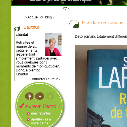
> Accueil du blog <
Mes derniers romans.
L'auteur
chantal .
Deux romans totalement différents
Retraitée et
mamie de six
petits enfants,
jespère, tout
simplement, partager avec
vous quelques bons
moments de mon quotidien.
Donc, à bientôt.
Chantal
Contacter l'auteur
>>
mes recettes
ajoutez-les à
votre carnet