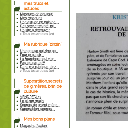
mes trucs et
astuces
Masques de couleur!
Mes masques
Une astuce en cuisine. ...
Des serviettes pré-pli ...
Un site à découvrir.
> Tous les articles (
21
)
Ma rubrique "zinzin"
Une grosse poitrine po ...
Pour le plaisir.....
La fourchette qui vibr ...
Bas les pattes!!!
Dans ma rubrique 'zinz ...
> Tous les articles (
12
)
Supesrtition,secrets
de g.mères, brin de
culture
VENDREDI 13
Le citron malin.
Secrets de grand-mère; ...
Superstition, secrets ...
Mes bons plans
Magasins 'Action'