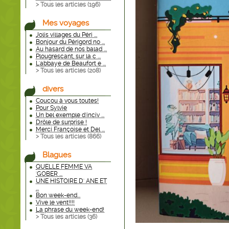
> Tous les articles (
196
)
Mes voyages
Jolis villages du Péri ...
Bonjour du Périgord no ...
Au hasard de nos balad ...
Plougrescant, sur la c ...
L'abbaye de Beaufort e ...
> Tous les articles (
208
)
divers
Coucou à vous toutes!
Pour Sylvie
Un bel exemple d'inciv ...
Drôle de surprise !
Merci Françoise et Del ...
> Tous les articles (
866
)
Blagues
QUELLE FEMME VA
'GOBER ...
UNE HISTOIRE D' ANE ET
...
Bon week-end...
Vive le vent!!!!
La phrase du week-end!
> Tous les articles (
36
)