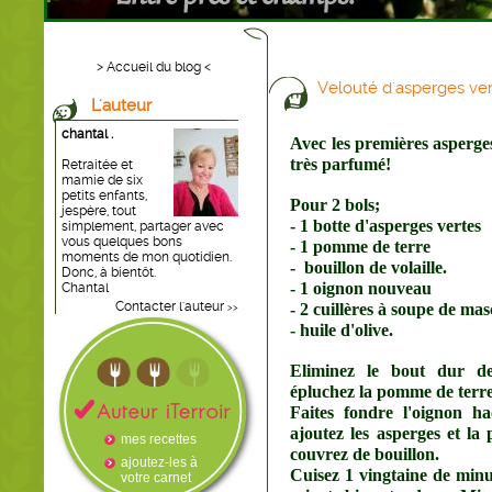
> Accueil du blog <
Velouté d'asperges ve
L'auteur
chantal .
Avec les premières asperge
très parfumé!
Retraitée et
mamie de six
petits enfants,
Pour 2 bols;
jespère, tout
- 1 botte d'asperges vertes
simplement, partager avec
vous quelques bons
- 1 pomme de terre
moments de mon quotidien.
- bouillon de volaille.
Donc, à bientôt.
- 1 oignon nouveau
Chantal
Contacter l'auteur
- 2 cuillères à soupe de ma
>>
- huile d'olive.
Eliminez le bout dur des
épluchez la pomme de terre
Faites fondre l'oignon h
ajoutez les asperges et la
mes recettes
couvrez de bouillon.
ajoutez-les à
Cuisez 1 vingtaine de minu
votre carnet