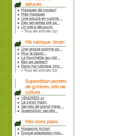
astuces
Masques de couleur!
Mes masques
Une astuce en cuisine. ...
Des serviettes pré-pli ...
Un site à découvrir.
> Tous les articles (
21
)
Ma rubrique "zinzin"
Une grosse poitrine po ...
Pour le plaisir.....
La fourchette qui vibr ...
Bas les pattes!!!
Dans ma rubrique 'zinz ...
> Tous les articles (
12
)
Supesrtition,secrets
de g.mères, brin de
culture
VENDREDI 13
Le citron malin.
Secrets de grand-mère; ...
Superstition, secrets ...
Mes bons plans
Magasins 'Action'
Disque adaptateur indu ...