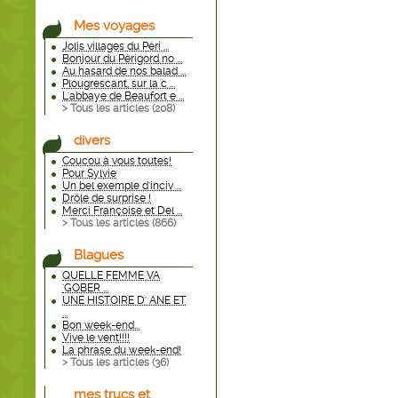
Mes voyages
Jolis villages du Péri ...
Bonjour du Périgord no ...
Au hasard de nos balad ...
Plougrescant, sur la c ...
L'abbaye de Beaufort e ...
> Tous les articles (
208
)
divers
Coucou à vous toutes!
Pour Sylvie
Un bel exemple d'inciv ...
Drôle de surprise !
Merci Françoise et Del ...
> Tous les articles (
866
)
Blagues
QUELLE FEMME VA
'GOBER ...
UNE HISTOIRE D' ANE ET
...
Bon week-end...
Vive le vent!!!!
La phrase du week-end!
> Tous les articles (
36
)
mes trucs et