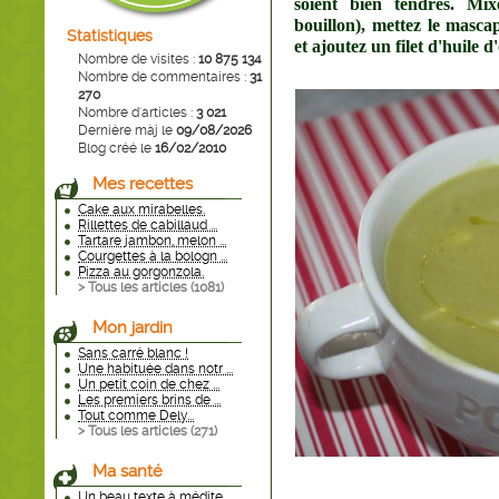
soient bien tendres. Mix
bouillon), mettez le masca
Statistiques
et ajoutez un filet d'huile d'
Nombre de visites :
10 875 134
Nombre de commentaires :
31
270
Nombre d'articles :
3 021
Dernière màj le
09/08/2026
Blog créé le
16/02/2010
Mes recettes
Cake aux mirabelles.
Rillettes de cabillaud ...
Tartare jambon, melon ...
Courgettes à la bologn ...
Pizza au gorgonzola.
> Tous les articles (
1081
)
Mon jardin
Sans carré blanc !
Une habituée dans notr ...
Un petit coin de chez ...
Les premiers brins de ...
Tout comme Dely...
> Tous les articles (
271
)
Ma santé
Un beau texte à médite ...