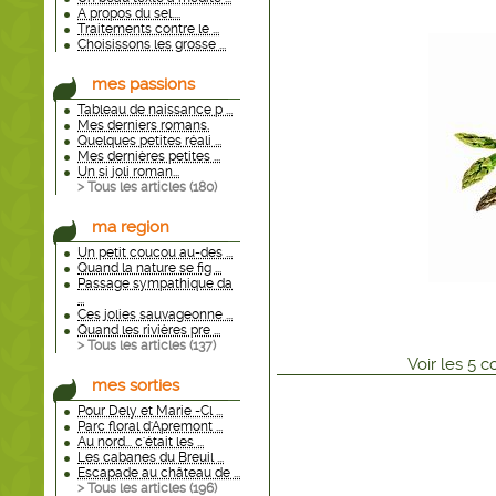
A propos du sel....
Traitements contre le ...
Choisissons les grosse ...
mes passions
Tableau de naissance p ...
Mes derniers romans.
Quelques petites réali ...
Mes dernières petites ...
Un si joli roman...
> Tous les articles (
180
)
ma region
Un petit coucou au-des ...
Quand la nature se fig ...
Passage sympathique da
...
Ces jolies sauvageonne ...
Quand les rivières pre ...
> Tous les articles (
137
)
Voir
les
5
co
mes sorties
Pour Dely et Marie -Cl ...
Parc floral d'Apremont ...
Au nord... c'était les ...
Les cabanes du Breuil ...
Escapade au château de ...
> Tous les articles (
196
)