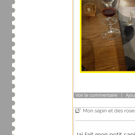
Voir
le commentaire
|
Ajou
Mon sapin et des rose
Jai fait mon petit sap