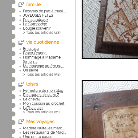
famille
Dessous de plat à musi ...
JOYEUSES FETES
Petits cadeaux
Le Cambodge
Bougie souvenir
> Tous les articles (
48
)
vie quotidienne
En pause
Bravo Orange
Hommage à Madame
Simon ...
Ma nouvelle arrière cu ...
Un lièvre
> Tous les articles (
58
)
loisirs
Fermeture de mon blog
Restaurant l'instant Z
Le cheval
Mon coussin au crochet
LaThalasso
> Tous les articles (
21
)
Mes voyages
Madère (suite les marc ...
Les restaurants de Mad ...
Une petite pause