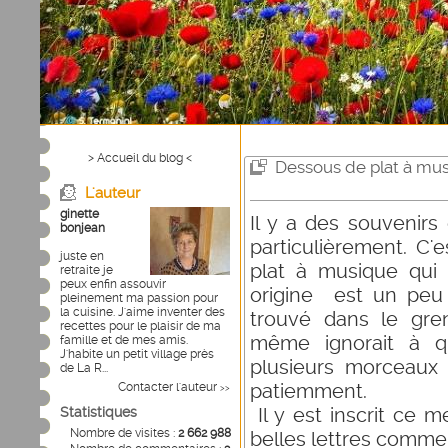
> Accueil du blog <
Dessous de plat à mu
L'auteur
ginette
Il y a des souvenirs
bonjean
particulièrement. C'
juste en
plat à musique qui 
retraite je
peux enfin assouvir
origine est un peu 
pleinement ma passion pour
la cuisine. J'aime inventer des
trouvé dans le gre
recettes pour le plaisir de ma
même ignorait à qui
famille et de mes amis.
J'habite un petit village près
plusieurs morceaux
de La R...
patiemment.
Contacter l'auteur
>>
Il y est inscrit ce m
Statistiques
Nombre de visites :
2 662 988
belles lettres comme 