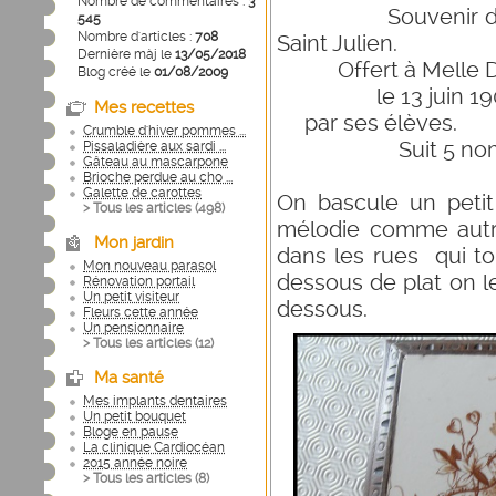
Nombre de commentaires :
3
Souvenir du certi
545
Nombre d'articles :
708
Saint Julien.
Dernière màj le
13/05/2018
Offert à Melle Duju
Blog créé le
01/08/2009
le 13 juin 19
Mes recettes
par ses élèves.
Crumble d'hiver pommes ...
Suit 5 noms de 
Pissaladière aux sardi ...
Gâteau au mascarpone
Brioche perdue au cho ...
Galette de carottes
On bascule un petit
> Tous les articles (
498
)
mélodie comme autr
Mon jardin
dans les rues qui to
Mon nouveau parasol
dessous de plat on l
Rénovation portail
Un petit visiteur
dessous.
Fleurs cette année
Un pensionnaire
> Tous les articles (
12
)
Ma santé
Mes implants dentaires
Un petit bouquet
Bloge en pause
La clinique Cardiocéan
2015 année noire
> Tous les articles (
8
)