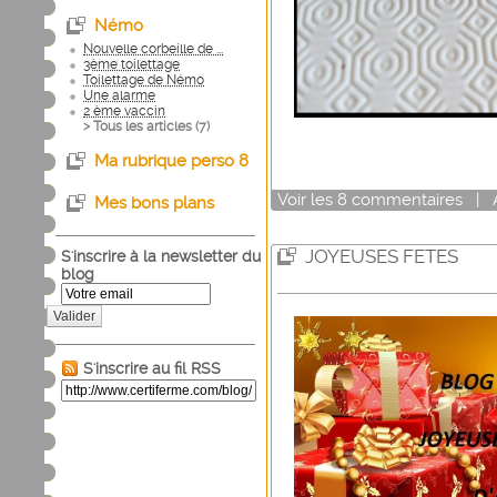
Némo
Nouvelle corbeille de ...
3ème toilettage
Toilettage de Némo
Une alarme
2 ème vaccin
> Tous les articles (
7
)
Ma rubrique perso 8
Voir
les
8
commentaires
|
Mes bons plans
JOYEUSES FETES
S'inscrire à la newsletter du
blog
Valider
S'inscrire au fil RSS