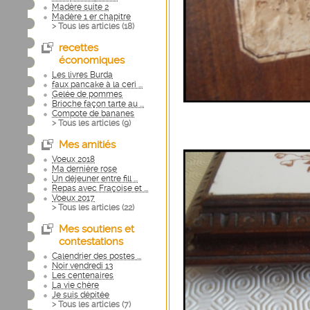
Madère suite 2
Madère 1 er chapitre
> Tous les articles (
18
)
recettes
économiques
Les livres Burda
faux pancake à la ceri ...
Gelée de pommes
Brioche façon tarte au ...
Compote de bananes
> Tous les articles (
9
)
Mes amitiés
Voeux 2018
Ma dernière rose
Un déjeuner entre fill ...
Repas avec Fraçoise et ...
Voeux 2017
> Tous les articles (
22
)
Mes soutiens et
contestations
Calendrier des postes ...
Noir vendredi 13
Les centenaires
La vie chère
Je suis dépitée
> Tous les articles (
7
)