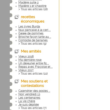
Madère suite 2
Madère 1 er chapitre
> Tous les articles (
18
)
recettes
économiques
Les livres Burda
faux pancake à la ceri ...
Gelée de pommes
Brioche façon tarte au ...
Compote de bananes
> Tous les articles (
9
)
Mes amitiés
Voeux 2018
Ma dernière rose
Un déjeuner entre fill ...
Repas avec Fraçoise et ...
Voeux 2017
> Tous les articles (
22
)
Mes soutiens et
contestations
Calendrier des postes ...
Noir vendredi 13
Les centenaires
La vie chère
Je suis dépitée
> Tous les articles (
7
)