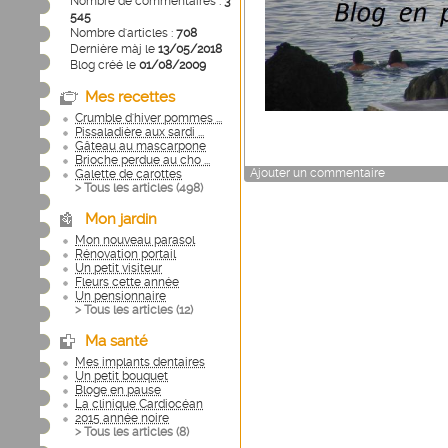
Nombre de commentaires :
3
545
Nombre d'articles :
708
Dernière màj le
13/05/2018
Blog créé le
01/08/2009
Mes recettes
Crumble d'hiver pommes ...
Pissaladière aux sardi ...
Gâteau au mascarpone
Brioche perdue au cho ...
Ajouter un commentaire
Galette de carottes
> Tous les articles (
498
)
Mon jardin
Mon nouveau parasol
Rénovation portail
Un petit visiteur
Fleurs cette année
Un pensionnaire
> Tous les articles (
12
)
Ma santé
Mes implants dentaires
Un petit bouquet
Bloge en pause
La clinique Cardiocéan
2015 année noire
> Tous les articles (
8
)