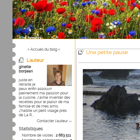
> Accueil du blog <
Une petite pause
L'auteur
ginette
bonjean
juste en
retraite je
peux enfin assouvir
pleinement ma passion pour
la cuisine. J'aime inventer des
recettes pour le plaisir de ma
famille et de mes amis.
J'habite un petit village près
de La R...
Contacter l'auteur
>>
Statistiques
Nombre de visites :
2 663 511