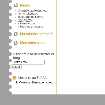
Némo
Nouvelle corbeille de ...
3ème toilettage
Toilettage de Némo
Une alarme
2 ème vaccin
> Tous les articles (
7
)
Ma rubrique perso 8
Mes bons plans
S'inscrire à la newsletter du
blog
Valider
S'inscrire au fil RSS