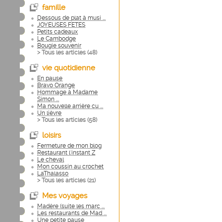
famille
Dessous de plat à musi ...
JOYEUSES FETES
Petits cadeaux
Le Cambodge
Bougie souvenir
> Tous les articles (
48
)
vie quotidienne
En pause
Bravo Orange
Hommage à Madame
Simon ...
Ma nouvelle arrière cu ...
Un lièvre
> Tous les articles (
58
)
loisirs
Fermeture de mon blog
Restaurant l'instant Z
Le cheval
Mon coussin au crochet
LaThalasso
> Tous les articles (
21
)
Mes voyages
Madère (suite les marc ...
Les restaurants de Mad ...
Une petite pause