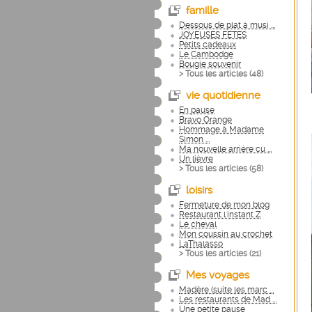
famille
Dessous de plat à musi ...
JOYEUSES FETES
Petits cadeaux
Le Cambodge
Bougie souvenir
> Tous les articles (
48
)
vie quotidienne
En pause
Bravo Orange
Hommage à Madame
Simon ...
Ma nouvelle arrière cu ...
Un lièvre
> Tous les articles (
58
)
loisirs
Fermeture de mon blog
Restaurant l'instant Z
Le cheval
Mon coussin au crochet
LaThalasso
> Tous les articles (
21
)
Mes voyages
Madère (suite les marc ...
Les restaurants de Mad ...
Une petite pause