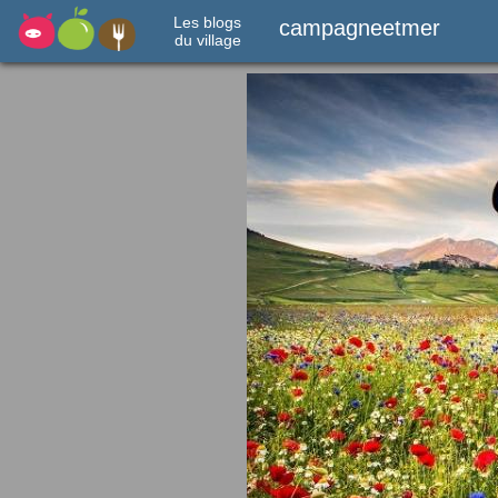
Les blogs
campagneetmer
du village