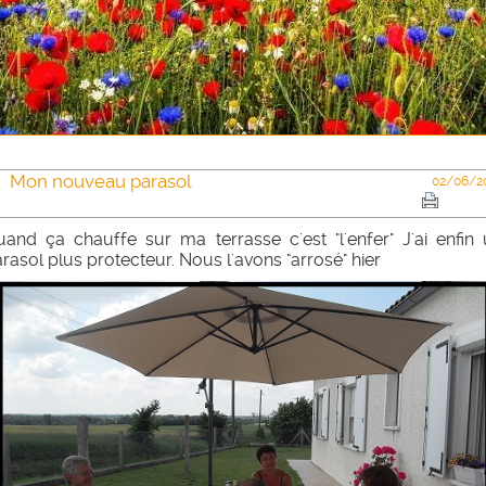
Mon nouveau parasol
02/06/2
and ça chauffe sur ma terrasse c'est "l'enfer" J'ai enfin
rasol plus protecteur. Nous l'avons "arrosé" hier