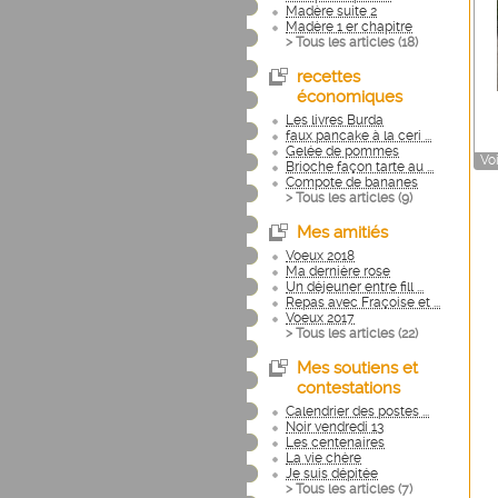
Madère suite 2
Madère 1 er chapitre
> Tous les articles (
18
)
recettes
économiques
Les livres Burda
faux pancake à la ceri ...
Gelée de pommes
Voi
Brioche façon tarte au ...
Compote de bananes
> Tous les articles (
9
)
Mes amitiés
Voeux 2018
Ma dernière rose
Un déjeuner entre fill ...
Repas avec Fraçoise et ...
Voeux 2017
> Tous les articles (
22
)
Mes soutiens et
contestations
Calendrier des postes ...
Noir vendredi 13
Les centenaires
La vie chère
Je suis dépitée
> Tous les articles (
7
)