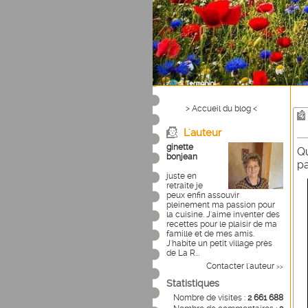
> Accueil du blog <
L'auteur
ginette
Qu
bonjean
pa
juste en
retraite je
peux enfin assouvir
pleinement ma passion pour
la cuisine. J'aime inventer des
recettes pour le plaisir de ma
famille et de mes amis.
J'habite un petit village près
de La R...
Contacter l'auteur
>>
Statistiques
Nombre de visites :
2 661 688