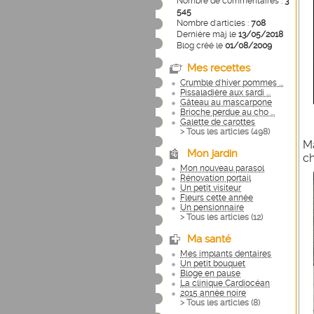
Nombre de commentaires :
3
545
Nombre d'articles :
708
Dernière màj le
13/05/2018
Blog créé le
01/08/2009
Mes recettes
Crumble d'hiver pommes ...
Pissaladière aux sardi ...
Gâteau au mascarpone
Brioche perdue au cho ...
Galette de carottes
> Tous les articles (
498
)
Ma
Mon jardin
ch
Mon nouveau parasol
Rénovation portail
Un petit visiteur
Fleurs cette année
Un pensionnaire
> Tous les articles (
12
)
Ma santé
Mes implants dentaires
Un petit bouquet
Bloge en pause
La clinique Cardiocéan
2015 année noire
> Tous les articles (
8
)