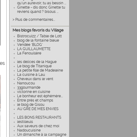
qu"un aurevoir, tu as besoin ...
Ginette - dis donc Ginette tu
reviens quand ? bisous ...
> Plus de commentaires...
Mes blogs favoris du Village
Bistrocuizz / Table de Lott
blog de la fontaine bleue
Vendée "BLOG"
LA GUILLAUMETTE
La Fenouillère
les delices de la Hague
ées
Le blog de Titanique
La petite fille de Madeleine
La cuisine à Lau
Cheveux dans le vent
Nanoucou
33gourmande
victorine en cuisine
Le bonheur est éphémère...
Entre prés et champs
le blog de Gisou
AU GRE DE MES ENVIES
LES BONS RESTAURANTS
lestilleuls
Aux saveurs de chez moi
Nadoucuisine
Un dimanche à la campagne