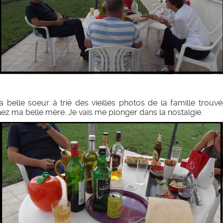
 belle soeur à trié des vieilles photos de la famille trouv
ez ma belle mère. Je vais me plonger dans la nostalgie.