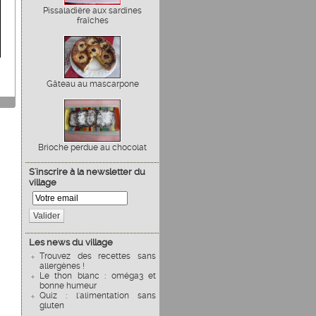
Pissaladière aux sardines
fraîches
Gâteau au mascarpone
Brioche perdue au chocolat
S'inscrire à la newsletter du
village
Valider
Les news du village
Trouvez des recettes sans
allergènes !
Le thon blanc : oméga3 et
bonne humeur
Quiz : l'alimentation sans
gluten