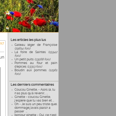
Les articles les plus lus
017
Gateau léger de Françoise
(29614 fois)
La foire de Saintes
(15942
fois)
 un
Un petit puits
(13568 fois)
Pommes au four et pain
d'épices
(13313 fois)
Boudin aux pommes
(12961
fois)
Les derniers commentaires
Coucou Ginette, - Alors là, tu
n'as plus qu'à revenir... ...
Ginette - coucou Ginette,
j'espère que tu vas bien et ...
Oh - Je suis un peu triste quel
dommage.j'avais plaisir a
passer ...
bonjour ginette - Oui, ce n'est