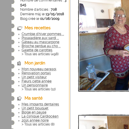
Nombre de commentaires :
3
545
Nombre d'articles :
708
Dernière màj le
13/05/2018
Blog créé le
01/08/2009
Mes recettes
Crumble d'hiver pommes ...
Pissaladière aux sardi ...
Gâteau au mascarpone
Brioche perdue au cho ...
Galette de carottes
> Tous les articles (
498
)
Mon jardin
Mon nouveau parasol
Rénovation portail
Un petit visiteur
Fleurs cette année
Un pensionnaire
> Tous les articles (
12
)
Ma santé
Mes implants dentaires
Un petit bouquet
Bloge en pause
La clinique Cardiocéan
2015 année noire
> Tous les articles (
8
)