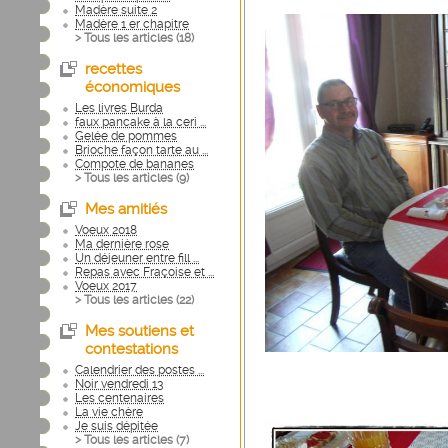
Madère suite 2
Madère 1 er chapitre
> Tous les articles (
18
)
recettes
économiques
Les livres Burda
faux pancake à la ceri ...
Gelée de pommes
Brioche façon tarte au ...
Compote de bananes
> Tous les articles (
9
)
Mes amitiés
Voeux 2018
Ma dernière rose
Un déjeuner entre fill ...
Repas avec Fraçoise et ...
Voeux 2017
> Tous les articles (
22
)
Mes soutiens et
contestations
Calendrier des postes ...
Noir vendredi 13
Les centenaires
La vie chère
Je suis dépitée
> Tous les articles (
7
)