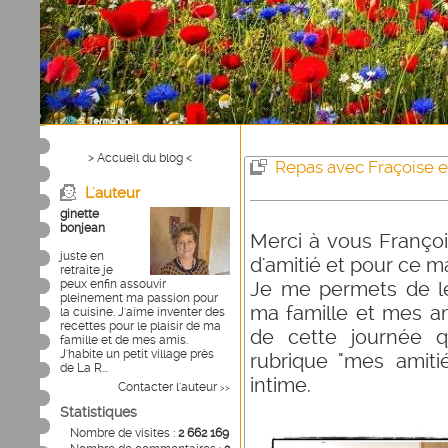
> Accueil du blog <
Repas avec Fraçoise e
L'auteur
ginette
bonjean
Merci à vous Françoi
juste en
d'amitié et pour ce 
retraite je
peux enfin assouvir
Je me permets de l
pleinement ma passion pour
ma famille et mes am
la cuisine. J'aime inventer des
recettes pour le plaisir de ma
de cette journée 
famille et de mes amis.
J'habite un petit village près
rubrique "mes amit
de La R...
intime.
Contacter l'auteur
>>
Statistiques
Nombre de visites :
2 662 169