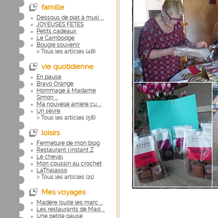
famille
Dessous de plat à musi ...
JOYEUSES FETES
Petits cadeaux
Le Cambodge
Bougie souvenir
> Tous les articles (
48
)
vie quotidienne
En pause
Bravo Orange
Hommage à Madame
Simon ...
Ma nouvelle arrière cu ...
Un lièvre
> Tous les articles (
58
)
loisirs
Fermeture de mon blog
Restaurant l'instant Z
Le cheval
Mon coussin au crochet
LaThalasso
> Tous les articles (
21
)
Mes voyages
Madère (suite les marc ...
Les restaurants de Mad ...
Une petite pause