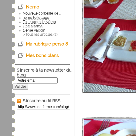
Némo
Nouvelle corbeille de ...
3ème toilettage
Toilettage de Némo
Une alarme
2 ème vaccin
> Tous les articles (
7
)
Ma rubrique perso 8
Mes bons plans
S'inscrire à la newsletter du
blog
Valider
S'inscrire au fil RSS