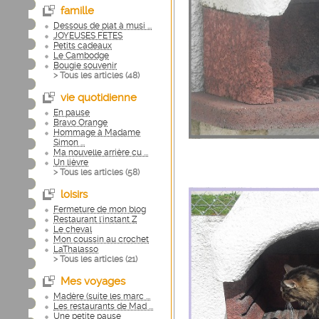
famille
Dessous de plat à musi ...
JOYEUSES FETES
Petits cadeaux
Le Cambodge
Bougie souvenir
> Tous les articles (
48
)
vie quotidienne
En pause
Bravo Orange
Hommage à Madame
Simon ...
Ma nouvelle arrière cu ...
Un lièvre
> Tous les articles (
58
)
loisirs
Fermeture de mon blog
Restaurant l'instant Z
Le cheval
Mon coussin au crochet
LaThalasso
> Tous les articles (
21
)
Mes voyages
Madère (suite les marc ...
Les restaurants de Mad ...
Une petite pause