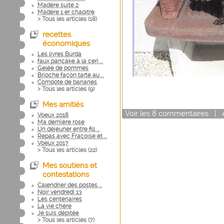
Madère suite 2
Madère 1 er chapitre
> Tous les articles (
18
)
recettes
économiques
Les livres Burda
faux pancake à la ceri ...
Gelée de pommes
Brioche façon tarte au ...
Compote de bananes
> Tous les articles (
9
)
Mes amitiés
Voir
les
8
commentaires
|
Voeux 2018
Ma dernière rose
Un déjeuner entre fill ...
Repas avec Fraçoise et ...
Voeux 2017
> Tous les articles (
22
)
Mes soutiens et
contestations
Calendrier des postes ...
Noir vendredi 13
Les centenaires
La vie chère
Je suis dépitée
> Tous les articles (
7
)