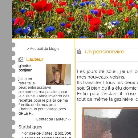
> Accueil du blog <
Un pensionnaire
L'auteur
ginette
bonjean
Les jours de soleil j'ai u
mes nouveaux voisins.
juste en
Ils travaillent tous les deux 
retraite je
peux enfin assouvir
soir. Si bien qu'il a élu domi
pleinement ma passion pour
Enfin pour l'instant il n'ose
la cuisine. J'aime inventer des
tout de même la gazinière dan
recettes pour le plaisir de ma
famille et de mes amis.
J'habite un petit village près
de La R...
Contacter l'auteur
>>
Statistiques
Nombre de visites :
2 661 805