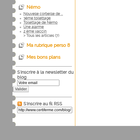
Némo
Nouvelle corbeille de ...
3ème toilettage
Toilettage de Némo
Une alarme
2 ème vaccin
> Tous les articles (
7
)
Ma rubrique perso 8
Mes bons plans
S'inscrire à la newsletter du
blog
Valider
S'inscrire au fil RSS