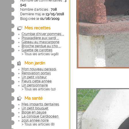
Nombre de commentaires :
3
545
Nombre d'articles :
708
Dernière màj le
13/05/2018
Blog créé le
01/08/2009
Mes recettes
Crumble d'hiver pommes ...
Pissaladière aux sardi ...
Gâteau au mascarpone
Brioche perdue au cho ...
Galette de carottes
> Tous les articles (
498
)
Mon jardin
Mon nouveau parasol
Rénovation portail
Un petit visiteur
Fleurs cette année
Un pensionnaire
> Tous les articles (
12
)
Ma santé
Mes implants dentaires
Un petit bouquet
Bloge en pause
La clinique Cardiocéan
2015 année noire
> Tous les articles (
8
)