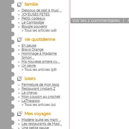
famille
Dessous de plat à musi ...
JOYEUSES FETES
Petits cadeaux
Voir
les
2
commentaires
|
Le Cambodge
Bougie souvenir
> Tous les articles (
48
)
vie quotidienne
En pause
Bravo Orange
Hommage à Madame
Simon ...
Ma nouvelle arrière cu ...
Un lièvre
> Tous les articles (
58
)
loisirs
Fermeture de mon blog
Restaurant l'instant Z
Le cheval
Mon coussin au crochet
LaThalasso
> Tous les articles (
21
)
Mes voyages
Madère (suite les marc ...
Les restaurants de Mad ...
Une petite pause