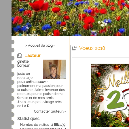
> Accueil du blog <
Voeux 2018
L'auteur
ginette
bonjean
juste en
retraite je
peux enfin assouvir
pleinement ma passion pour
la cuisine. J'aime inventer des
recettes pour le plaisir de ma
famille et de mes amis.
J'habite un petit village près
de La R...
Contacter l'auteur
>>
Statistiques
Nombre de visites :
2 661 139