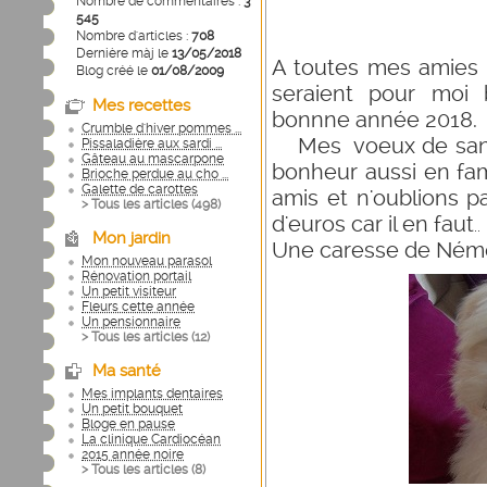
Nombre de commentaires :
3
545
Nombre d'articles :
708
Dernière màj le
13/05/2018
A toutes mes amies b
Blog créé le
01/08/2009
seraient pour moi 
Mes recettes
bonnne année 2018.
Crumble d'hiver pommes ...
Mes voeux de santé 
Pissaladière aux sardi ...
Gâteau au mascarpone
bonheur aussi en fam
Brioche perdue au cho ...
Galette de carottes
amis et n'oublions 
> Tous les articles (
498
)
d'euros car il en faut
.
Mon jardin
Une caresse de Ném
Mon nouveau parasol
Rénovation portail
Un petit visiteur
Fleurs cette année
Un pensionnaire
> Tous les articles (
12
)
Ma santé
Mes implants dentaires
Un petit bouquet
Bloge en pause
La clinique Cardiocéan
2015 année noire
> Tous les articles (
8
)