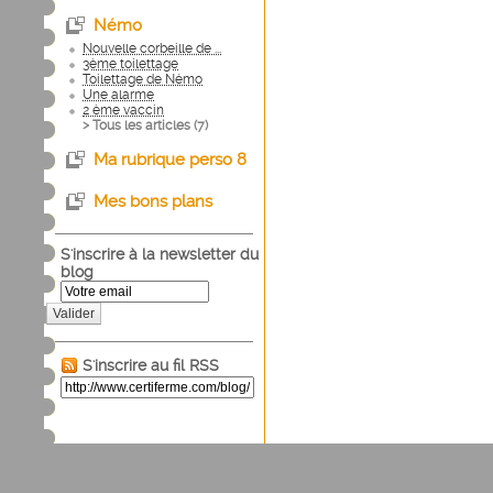
Némo
Nouvelle corbeille de ...
3ème toilettage
Toilettage de Némo
Une alarme
2 ème vaccin
> Tous les articles (
7
)
Ma rubrique perso 8
Mes bons plans
S'inscrire à la newsletter du
blog
Valider
S'inscrire au fil RSS