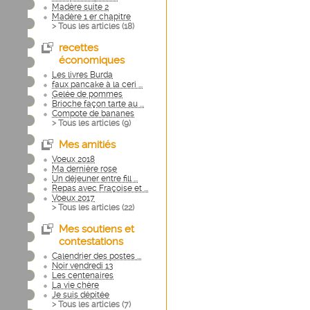
Madère suite 2
Madère 1 er chapitre
> Tous les articles (
18
)
recettes
économiques
Les livres Burda
faux pancake à la ceri ...
Gelée de pommes
Brioche façon tarte au ...
Compote de bananes
> Tous les articles (
9
)
Mes amitiés
Voeux 2018
Ma dernière rose
Un déjeuner entre fill ...
Repas avec Fraçoise et ...
Voeux 2017
> Tous les articles (
22
)
Mes soutiens et
contestations
Calendrier des postes ...
Noir vendredi 13
Les centenaires
La vie chère
Je suis dépitée
> Tous les articles (
7
)