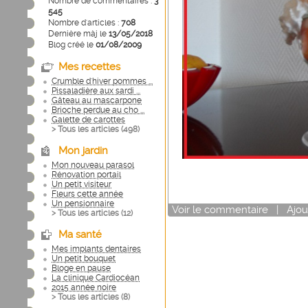
Nombre de commentaires :
3
545
Nombre d'articles :
708
Dernière màj le
13/05/2018
Blog créé le
01/08/2009
Mes recettes
Crumble d'hiver pommes ...
Pissaladière aux sardi ...
Gâteau au mascarpone
Brioche perdue au cho ...
Galette de carottes
> Tous les articles (
498
)
Mon jardin
Mon nouveau parasol
Rénovation portail
Un petit visiteur
Fleurs cette année
Un pensionnaire
Voir
le commentaire
|
Ajou
> Tous les articles (
12
)
Ma santé
Mes implants dentaires
Un petit bouquet
Bloge en pause
La clinique Cardiocéan
2015 année noire
> Tous les articles (
8
)