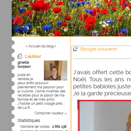
> Accueil du blog <
Bougie souvenir
L'auteur
ginette
bonjean
J'avais offert cette 
juste en
Noël. Tous les ans 
retraite je
peux enfin assouvir
petites babioles juste
pleinement ma passion pour
la cuisine. J'aime inventer des
Je la garde précieus
recettes pour le plaisir de ma
famille et de mes amis.
J'habite un petit village près
de La R...
Contacter l'auteur
>>
Statistiques
Nombre de visites :
2 661 138