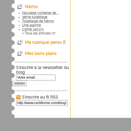
Némo
Nouvelle corbeille de ...
3ème toilettage
Toilettage de Némo
Une alarme
2 ème vaccin
> Tous les articles (
7
)
Ma rubrique perso 8
Mes bons plans
S'inscrire à la newsletter du
blog
Valider
S'inscrire au fil RSS