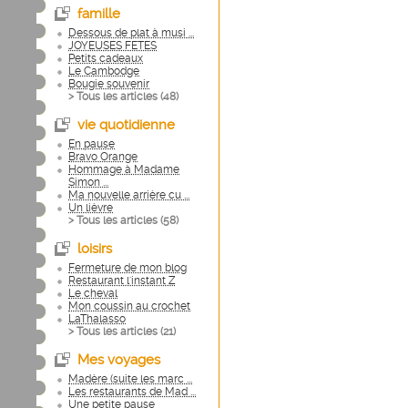
famille
Dessous de plat à musi ...
JOYEUSES FETES
Petits cadeaux
Le Cambodge
Bougie souvenir
> Tous les articles (
48
)
vie quotidienne
En pause
Bravo Orange
Hommage à Madame
Simon ...
Ma nouvelle arrière cu ...
Un lièvre
> Tous les articles (
58
)
loisirs
Fermeture de mon blog
Restaurant l'instant Z
Le cheval
Mon coussin au crochet
LaThalasso
> Tous les articles (
21
)
Mes voyages
Madère (suite les marc ...
Les restaurants de Mad ...
Une petite pause