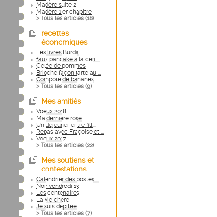
Madère suite 2
Madère 1 er chapitre
> Tous les articles (
18
)
recettes
économiques
Les livres Burda
faux pancake à la ceri ...
Gelée de pommes
Brioche façon tarte au ...
Compote de bananes
> Tous les articles (
9
)
Mes amitiés
Voeux 2018
Ma dernière rose
Un déjeuner entre fill ...
Repas avec Fraçoise et ...
Voeux 2017
> Tous les articles (
22
)
Mes soutiens et
contestations
Calendrier des postes ...
Noir vendredi 13
Les centenaires
La vie chère
Je suis dépitée
> Tous les articles (
7
)