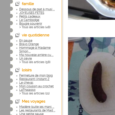
famille
Dessous de plat à musi ...
JOYEUSES FETES
Petits cadeaux
Le Cambodge
Bougie souvenir
> Tous les articles (
48
)
vie quotidienne
En pause
Bravo Orange
Hommage à Madame
Simon ...
Ma nouvelle arrière cu ...
Un lièvre
> Tous les articles (
58
)
loisirs
Fermeture de mon blog
Restaurant l'instant Z
Le cheval
Mon coussin au crochet
LaThalasso
> Tous les articles (
21
)
Mes voyages
Madère (suite les marc ...
Les restaurants de Mad ...
Une petite pause