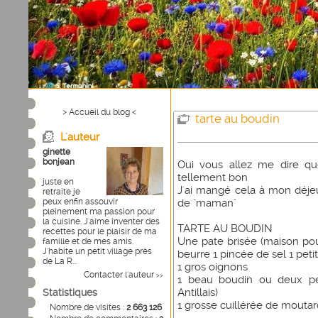
> Accueil du blog <
tarte au boudin
L'auteur
ginette
bonjean
Oui vous allez me dire que
tellement bon
juste en
J'ai mangé cela à mon déjeun
retraite je
peux enfin assouvir
de "maman"
pleinement ma passion pour
la cuisine. J'aime inventer des
TARTE AU BOUDIN
recettes pour le plaisir de ma
Une pate brisée (maison pou
famille et de mes amis.
J'habite un petit village près
beurre 1 pincée de sel 1 peti
de La R...
1 gros oignons
Contacter l'auteur
>>
1 beau boudin ou deux pet
Antillais)
Statistiques
1 grosse cuillérée de mouta
Nombre de visites :
2 663 126