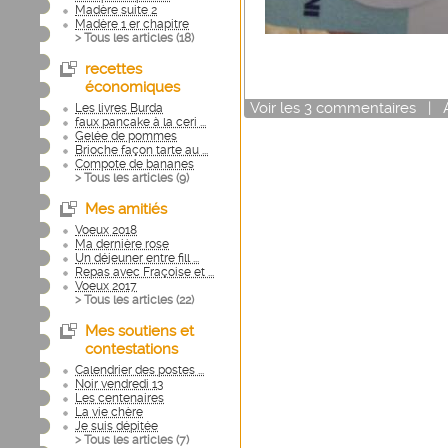
Madère suite 2
Madère 1 er chapitre
> Tous les articles (
18
)
recettes
économiques
Voir
les
3
commentaires
|
Les livres Burda
faux pancake à la ceri ...
Gelée de pommes
Brioche façon tarte au ...
Compote de bananes
> Tous les articles (
9
)
Mes amitiés
Voeux 2018
Ma dernière rose
Un déjeuner entre fill ...
Repas avec Fraçoise et ...
Voeux 2017
> Tous les articles (
22
)
Mes soutiens et
contestations
Calendrier des postes ...
Noir vendredi 13
Les centenaires
La vie chère
Je suis dépitée
> Tous les articles (
7
)