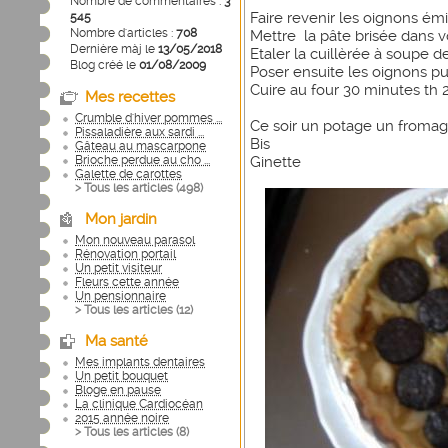
Nombre de commentaires :
3
Faire revenir les oignons ém
545
Nombre d'articles :
708
Mettre la pâte brisée dans v
Dernière màj le
13/05/2018
Etaler la cuillèrée à soupe 
Blog créé le
01/08/2009
Poser ensuite les oignons pu
Cuire au four 30 minutes th 
Mes recettes
Crumble d'hiver pommes ...
Ce soir un potage un froma
Pissaladière aux sardi ...
Bis
Gâteau au mascarpone
Brioche perdue au cho ...
Ginette
Galette de carottes
> Tous les articles (
498
)
Mon jardin
Mon nouveau parasol
Rénovation portail
Un petit visiteur
Fleurs cette année
Un pensionnaire
> Tous les articles (
12
)
Ma santé
Mes implants dentaires
Un petit bouquet
Bloge en pause
La clinique Cardiocéan
2015 année noire
> Tous les articles (
8
)