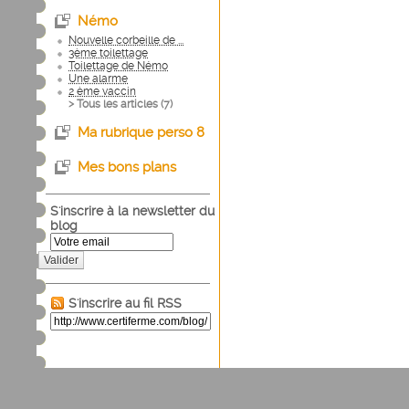
Némo
Nouvelle corbeille de ...
3ème toilettage
Toilettage de Némo
Une alarme
2 ème vaccin
> Tous les articles (
7
)
Ma rubrique perso 8
Mes bons plans
S'inscrire à la newsletter du
blog
Valider
S'inscrire au fil RSS