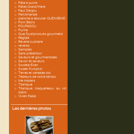
Pâte à sucre
Pâtes Grand'Mère
Paul Danjou
Perl'Amande
planche à ébouter QUENIBINE
Pom Bistro
POUPADOU
Purina
Quai Sud(produits gourmets)
Régilait
Rêverie culinaire
reverso
Sampléo
Sans prétention
Saveurs et gourmandises
Savoir et saveurs
Societé Eken
Sweet Pumpkin
Terres et céréales bio
Testeurs de notre temps
the insiders
Titanique
Titanique, maquereaux au vin
blanc
Vivien Paille
Les dernières photos