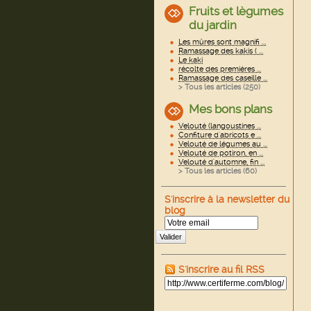
Fruits et lègumes
du jardin
Les mûres sont magnifi ...
Ramassage des kakis ( ...
Le kaki
récolte des premières ...
Ramassage des caseille ...
> Tous les articles (
250
)
Mes bons plans
Velouté (langoustines ...
Confiture d'abricots e ...
Velouté de légumes au ...
Velouté de potiron, en ...
Velouté d'automne, fin ...
> Tous les articles (
60
)
S'inscrire à la newsletter du
blog
Valider
S'inscrire au fil RSS