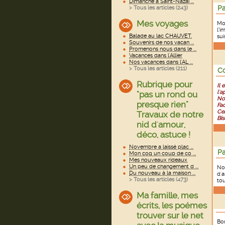
Dimanche à Saint-Nazai ...
Pa
> Tous les articles (
243
)
Mes voyages
Mo
l’i
Balade au lac CHAUVET.
sui
Souvenirs de nos vacan ...
Promenons nous dans le ...
Vacances dans l'Allier
Nos vacances dans l'AL ...
> Tous les articles (
211
)
Co
Rubrique pour
Il 
l'a
"pas un rond ou
Nou
presque rien"
Fac
Cer
Travaux de notre
Bis
nid d'amour,
déco, astuce !
Novembre a laissé plac ...
Pa
Mon coq un coup de co ...
Mes nouveaux rideaux
Un peu de changement d ...
No
Du nouveau à la maison ...
d'a
> Tous les articles (
473
)
to
Ma famille, mes
écrits, les poémes
trouver sur le net
Bon