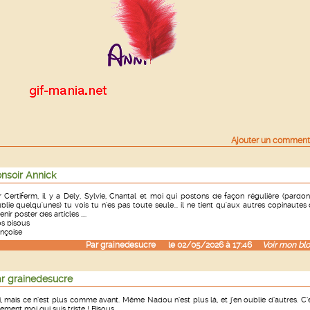
Ajouter un comment
nsoir Annick
 Certiferm, il y a Dely, Sylvie, Chantal et moi qui postons de façon régulière (pardon
ublie quelqu'unes) tu vois tu n'es pas toute seule... il ne tient qu'aux autres copinautes
enir poster des articles ....
s bisous
nçoise
Par
grainedesucre
le 02/05/2026 à 17:46
Voir mon blo
r grainedesucre
, mais ce n’est plus comme avant. Même Nadou n’est plus là, et j’en oublie d’autres. C’
ement moi qui suis triste ! Bisous.