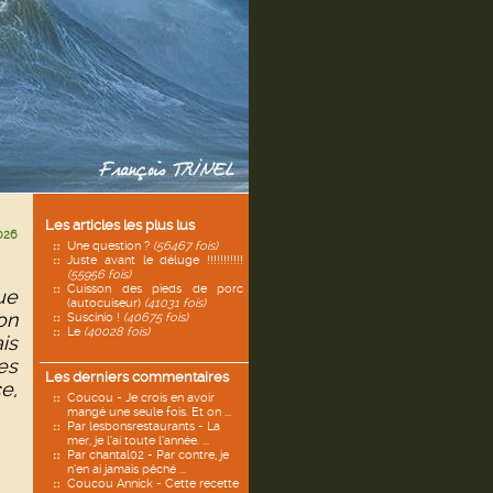
Les articles les plus lus
026
Une question ?
(56467 fois)
Juste avant le déluge !!!!!!!!!!!
(55956 fois)
Cuisson des pieds de porc
ue
(autocuiseur)
(41031 fois)
on
Suscinio !
(40675 fois)
Le
(40028 fois)
is
es
Les derniers commentaires
e,
Coucou - Je crois en avoir
mangé une seule fois. Et on ...
Par lesbonsrestaurants - La
mer, je l’ai toute l’année. ...
Par chantal02 - Par contre, je
n’en ai jamais pêché ...
Coucou Annick - Cette recette