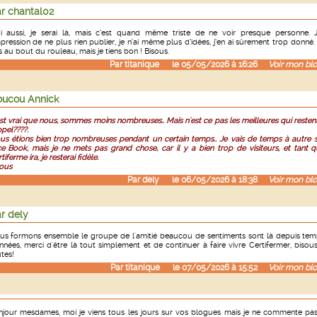
r chantal02
i aussi, je serai là, mais c’est quand même triste de ne voir presque personne. J
mpression de ne plus rien publier, je n’ai même plus d’idées, j’en ai sûrement trop donné.
s au bout du rouleau, mais je tiens bon ! Bisous.
Par
titanique
le 05/05/2026 à 16:26
Voir mon blo
ucou Annick
est vrai que nous, sommes moins nombreuses.. Mais n'est ce pas les meilleures qui resten
ppel????.
s étions bien trop nombreuses pendant un certain temps.. Je vais de temps à autre 
e Book, mais je ne mets pas grand chose, car il y a bien trop de visiteurs, et tant 
tiferme ira, je resterai fidèle.
ous
Par
dely
le 06/05/2026 à 18:38
Voir mon blo
r dely
us formons ensemble le groupe de l'amitié beaucou de sentiments sont là depuis te
nnées, merci d'être là tout simplement et de continuer à faire vivre Certifermer, bisou
utes!
Par
titanique
le 07/05/2026 à 15:52
Voir mon blo
jour mesdames, moi je viens tous les jours sur vos blogues mais je ne commente pa