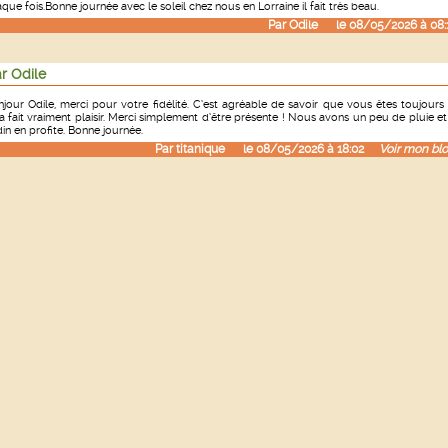
que fois.Bonne journée avec le soleil chez nous en Lorraine il fait très beau.
Par
Odile
le 08/05/2026 à 08:
r Odile
jour Odile, merci pour votre fidélité. C’est agréable de savoir que vous êtes toujours 
a fait vraiment plaisir. Merci simplement d’être présente ! Nous avons un peu de pluie et
din en profite. Bonne journée.
Par
titanique
le 08/05/2026 à 18:02
Voir mon blo