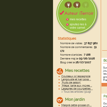
mes recettes
ajoutez-les à
votre carnet
Statistiques
Nombre de visites :
37 857 960
Nombre de commentaires :
51
172
Nombre d'articles :
7 188
Dernière màj le
05/08/2026
Bo
Blog créé le
26/07/2007
Sur
Mes recettes
j'o
rev
Couteaux à l'espagnole
gro
Langouste et kari goss ...
Fra
"fruits de saison"
"Méga" tarte aux mûres ...
Lasagnes de courgettes ...
> Tous les articles (
3249
)
Pa
Mon jardin
Oui
Malgré cette grosse ch ...
sûr