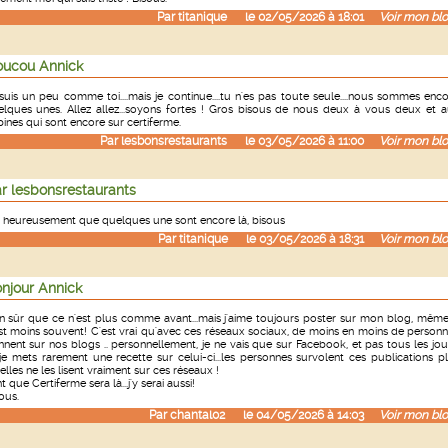
Par
titanique
le 02/05/2026 à 18:01
Voir mon blo
ucou Annick
suis un peu comme toi....mais je continue....tu n'es pas toute seule....nous sommes enc
lques unes. Allez allez...soyons fortes ! Gros bisous de nous deux à vous deux et 
ines qui sont encore sur certiferme.
Par
lesbonsrestaurants
le 03/05/2026 à 11:00
Voir mon blo
r lesbonsrestaurants
 heureusement que quelques une sont encore là, bisous
Par
titanique
le 03/05/2026 à 18:31
Voir mon blo
njour Annick
n sûr que ce n'est plus comme avant...mais j'aime toujours poster sur mon blog, même
st moins souvent! C'est vrai qu'avec ces réseaux sociaux, de moins en moins de person
nnent sur nos blogs .. personnellement, je ne vais que sur Facebook, et pas tous les jou
je mets rarement une recette sur celui-ci...les personnes survolent ces publications p
elles ne les lisent vraiment sur ces réseaux !
t que Certiferme sera là...j'y serai aussi!
ous.
Par
chantal02
le 04/05/2026 à 14:03
Voir mon blo