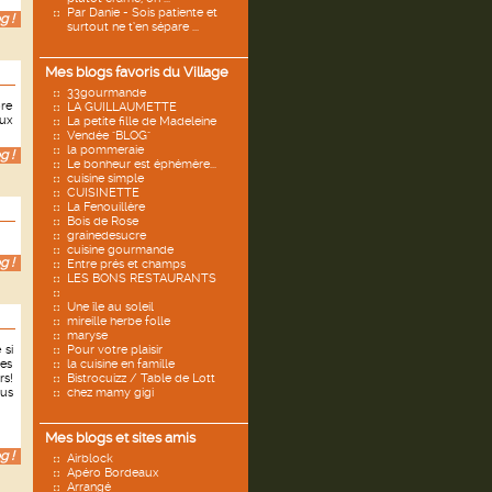
Par Danie - Sois patiente et
g !
surtout ne t’en sépare ...
Mes blogs favoris du Village
33gourmande
ore
LA GUILLAUMETTE
aux
La petite fille de Madeleine
Vendée "BLOG"
la pommeraie
g !
Le bonheur est éphémère...
cuisine simple
CUISINETTE
La Fenouillère
Bois de Rose
grainedesucre
cuisine gourmande
g !
Entre prés et champs
LES BONS RESTAURANTS
Une île au soleil
mireille herbe folle
maryse
 si
Pour votre plaisir
nes
la cuisine en famille
rs!
Bistrocuizz / Table de Lott
lus
chez mamy gigi
Mes blogs et sites amis
g !
Airblock
Apéro Bordeaux
Arrangé