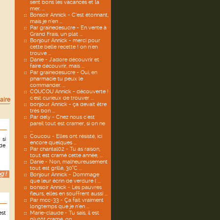
sent bons les vacances et la
mer. ...
Bonsoir Annick - C’est étonnant,
mais je n’en ...
Par grainedesucre - En vente à
Grand Frais, un plat ...
Bonjour Annick - merci pour
cette belle recette ! on n'en
trouve ...
Danie - J'adore découvrir et
faire découvrir, mais ...
Par grainedesucre - Oui, en
pharmacie tu peux le
commander. ...
COUCOU Annick - découverte !
c'est curieux de trouver ...
aire
bonjour Annick - ça devait être
très bon ...
Par dely - Chez nous c'est
pareil tout est cramer, si on ne
...
Coucou - Elles ont résisté, ici
 si
encore quelques ...
 de
Par chantal02 - Tu as raison,
tout est cramé cette année, ...
Danie - Non, malheureusement
tout est grillé, 30°C ...
g !
Bonjour Annick - Dommage
que leur écrin de verdure ( ...
bonsoir Annick - Les pauvres
fleurs, elles en souffrent aussi ...
Par mcc-33 - Ça fait vraiment
longtemps que je n’en ...
est
Marie-claude - Tu sais, il est
plutôt cramé, on ...