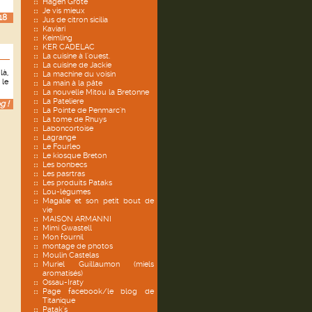
Hagen Grote
Je vis mieux
18
Jus de citron sicilia
Kaviari
Keimling
KER CADELAC
La cuisine à l'ouest.
La cuisine de Jackie
là,
La machine du voisin
 le
La main à la pâte
La nouvelle Mitou la Bretonne
La Pateliere
g !
La Pointe de Penmarc'h
La tome de Rhuys
Laboncortoise
Lagrange
Le Fourleo
Le kiosque Breton
Les bonbecs
Les pasrtras
Les produits Pataks
Lou-légumes
Magalie et son petit bout de
vie
MAISON ARMANNI
Mimi Gwastell
Mon fournil
montage de photos
Moulin Castelas
Muriel Guillaumon (miels
aromatisés)
Ossau-Iraty
Page facebook/le blog de
Titanique
Patak's