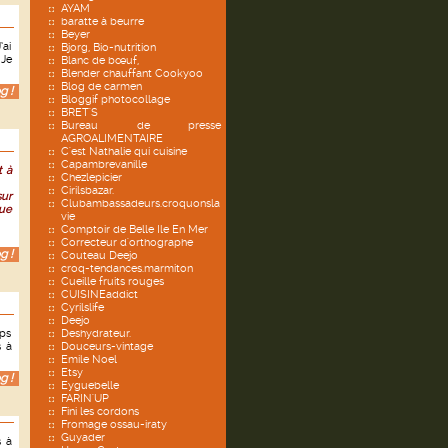
AYAM
baratte à beurre
Beyer
’ai
Bjorg, Bio-nutrition
 Je
Blanc de bœuf,
Blender chauffant Cookyoo
Blog de carmen
g !
Bloggif photocollage
BRET'S
Bureau de presse
AGROALIMENTAIRE
C'est Nathalie qui cuisine
Capambrevanille
t à
Chezlepicier
Cirilsbazar.
sur
Clubambassadeurs.croquonsla
que
vie
Comptoir de Belle Ile En Mer
Correcteur d'orthographe
g !
Couteau Deejo
croq-tendances.marmiton
Cueille fruits rouges
CUISINEaddict
Cyrilslife
Deejo
mps
Deshydrateur.
s à
Douceurs-vintage
Emile Noel
Etsy
g !
Eyguebelle
FARIN'UP
Fini les cordons
Fromage ossau-iraty
Guyader
s à