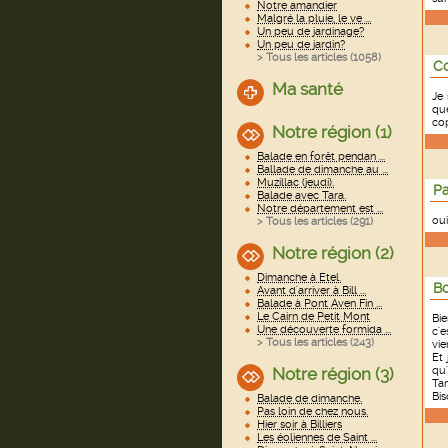
Notre amandier
Malgré la pluie, le ve ...
Un peu de jardinage?
Un peu de jardin?
> Tous les articles (
1058
)
Co
Ma santé
Je 
que
cop
Notre région (1)
Balade en forêt pendan ...
Ballade de dimanche au ...
Muzillac (jeudi).
Pa
Balade avec Tara.
Notre département est ...
oui
> Tous les articles (
291
)
Notre région (2)
Dimanche à Etel.
Bo
Avant d'arriver à Bill ...
Balade à Pont Aven Fin ...
Le Cairn de Petit Mont
Bie
Une découverte formida ...
c'e
> Tous les articles (
243
)
vie
Et 
Notre région (3)
qu'
Tan
Bis
Balade de dimanche.
Pas loin de chez nous.
Hier soir à Billiers
Les éoliennes de Saint ...