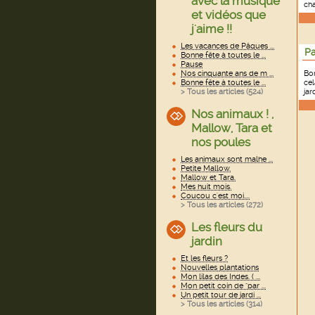
avec la musique
cha
et vidéos que
j'aime !!
Les vacances de Pâques ...
Pa
Bonne fête à toutes le ...
Pause
Nos cinquante ans de m ...
Bon
Bonne fête à toutes le ...
cel
> Tous les articles (
524
)
jar
Nos animaux ! ,
Mallow, Tara et
nos poules
Les animaux sont malhe ...
Petite Mallow.
Mallow et Tara.
Mes huit mois.
Coucou c'est moi....
> Tous les articles (
272
)
Les fleurs du
jardin
Et les fleurs ?
Nouvelles plantations
Mon lilas des Indes. ( ...
Mon petit coin de "par ...
Un petit tour de jardi ...
> Tous les articles (
314
)