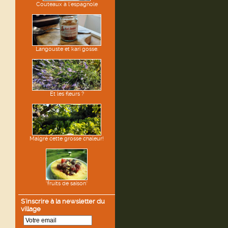
Couteaux à l'espagnole
Langouste et kari gosse.
Et les fleurs ?
Malgré cette grosse chaleur!
"fruits de saison"
S'inscrire à la newsletter du
village