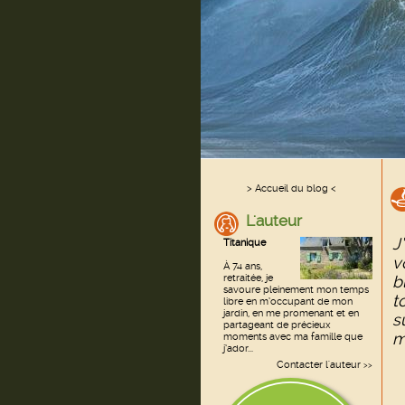
> Accueil du blog <
L'auteur
J
Titanique
v
À 74 ans,
retraitée, je
b
savoure pleinement mon temps
t
libre en m’occupant de mon
jardin, en me promenant et en
s
partageant de précieux
m
moments avec ma famille que
j’ador...
Contacter l'auteur
>>