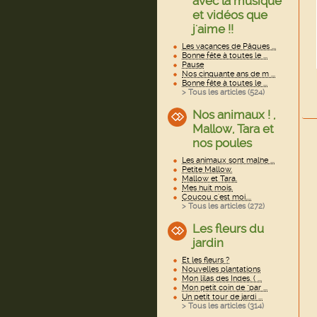
avec la musique
et vidéos que
j'aime !!
Les vacances de Pâques ...
Bonne fête à toutes le ...
Pause
Nos cinquante ans de m ...
Bonne fête à toutes le ...
> Tous les articles (
524
)
Nos animaux ! ,
Mallow, Tara et
nos poules
Les animaux sont malhe ...
Petite Mallow.
Mallow et Tara.
Mes huit mois.
Coucou c'est moi....
> Tous les articles (
272
)
Les fleurs du
jardin
Et les fleurs ?
Nouvelles plantations
Mon lilas des Indes. ( ...
Mon petit coin de "par ...
Un petit tour de jardi ...
> Tous les articles (
314
)