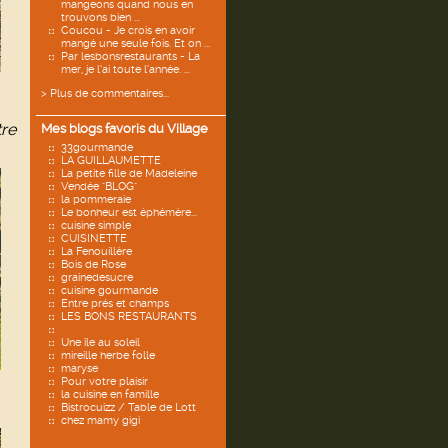
mangeons quand nous en
trouvons bien ...
Coucou - Je crois en avoir
mangé une seule fois. Et on ...
Par lesbonsrestaurants - La
mer, je l’ai toute l’année. ...
> Plus de commentaires...
tre
Mes blogs favoris du Village
33gourmande
LA GUILLAUMETTE
La petite fille de Madeleine
Vendée "BLOG"
la pommeraie
Le bonheur est éphémère...
cuisine simple
CUISINETTE
La Fenouillère
Bois de Rose
grainedesucre
cuisine gourmande
Entre prés et champs
LES BONS RESTAURANTS
Une île au soleil
mireille herbe folle
maryse
Pour votre plaisir
la cuisine en famille
Bistrocuizz / Table de Lott
chez mamy gigi