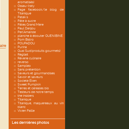
aromatisés)
Ossau-Iraty
Page facebook/le blog de
Titanique
Patak's
Pâte à sucre
Pâtes Grand'Mère
Paul Danjou
Perl'Amande
planche à ébouter QUENIBINE
Pom Bistro
POUPADOU
aire
Purina
Quai Sud(produits gourmets)
Régilait
Rêverie culinaire
reverso
Sampléo
Sans prétention
Saveurs et gourmandises
Savoir et saveurs
Societé Eken
Sweet Pumpkin
Terres et céréales bio
Testeurs de notre temps
the insiders
Titanique
Titanique, maquereaux au vin
blanc
Vivien Paille
Les dernières photos