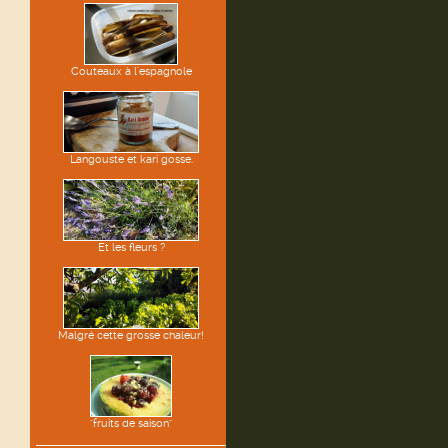
Couteaux à l'espagnole
Langouste et kari gosse.
Et les fleurs ?
Malgré cette grosse chaleur!
"fruits de saison"