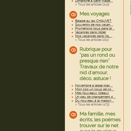
Dimanche à Saint-Nazai ...
> Tous les articles (
243
)
Mes voyages
Balade au lac CHAUVET.
Souvenirs de nos vacan ...
Promenons nous dans le ...
Vacances dans l'Allier
Nos vacances dans l'AL ...
> Tous les articles (
211
)
Rubrique pour
"pas un rond ou
presque rien"
Travaux de notre
nid d'amour,
déco, astuce !
Novembre a laissé plac ...
Mon coq un coup de co ...
Mes nouveaux rideaux
Un peu de changement d ...
Du nouveau à la maison ...
> Tous les articles (
473
)
Ma famille, mes
écrits, les poémes
trouver sur le net