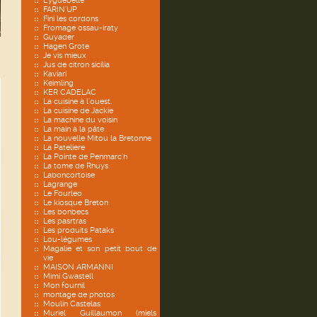
Eyguebelle
FARIN'UP
Fini les cordons
Fromage ossau-iraty
Guyader
Hagen Grote
Je vis mieux
Jus de citron sicilia
Kaviari
Keimling
KER CADELAC
La cuisine à l'ouest.
La cuisine de Jackie
La machine du voisin
La main à la pâte
La nouvelle Mitou la Bretonne
La Pateliere
La Pointe de Penmarc'h
La tome de Rhuys
Laboncortoise
Lagrange
Le Fourleo
Le kiosque Breton
Les bonbecs
Les pasrtras
Les produits Pataks
Lou-légumes
Magalie et son petit bout de
vie
MAISON ARMANNI
Mimi Gwastell
Mon fournil
montage de photos
Moulin Castelas
Muriel Guillaumon (miels