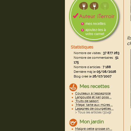
mes recettes
ajoutez-les à
votre carnet
I
c
Statistiques
Nombre de visites :
37 877 263
Nombre de commentaires :
51
175
Nombre d'articles :
7 188
Dernière màj le
05/08/2026
Blog créé le
26/07/2007
Mes recettes
Couteaux à l'espagnole
Langouste et kari goss ...
"fruits de saison"
"Méga" tarte aux mûres ...
Lasagnes de courgettes ...
> Tous les articles (
3249
)
Mon jardin
Malgré cette grosse ch ...