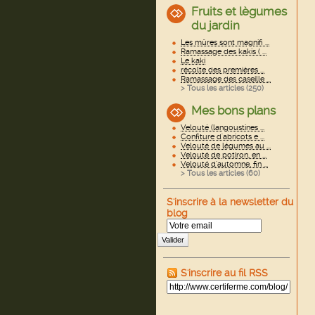
Fruits et lègumes
du jardin
Les mûres sont magnifi ...
Ramassage des kakis ( ...
Le kaki
récolte des premières ...
Ramassage des caseille ...
> Tous les articles (
250
)
Mes bons plans
Velouté (langoustines ...
Confiture d'abricots e ...
Velouté de légumes au ...
Velouté de potiron, en ...
Velouté d'automne, fin ...
> Tous les articles (
60
)
S'inscrire à la newsletter du
blog
Valider
S'inscrire au fil RSS