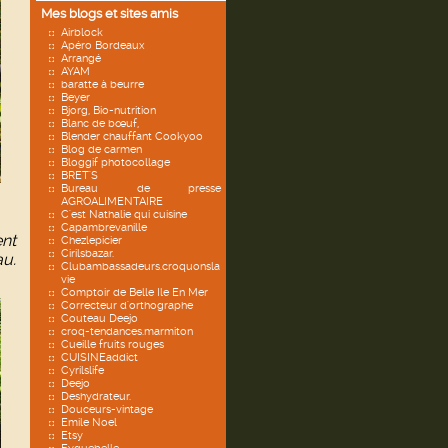
Mes blogs et sites amis
Airblock
Apéro Bordeaux
Arrangé
AYAM
baratte à beurre
Beyer
Bjorg, Bio-nutrition
Blanc de bœuf,
Blender chauffant Cookyoo
Blog de carmen
Bloggif photocollage
BRET'S
Bureau de presse
AGROALIMENTAIRE
C'est Nathalie qui cuisine
Capambrevanille
nt
Chezlepicier
Cirilsbazar.
au.
Clubambassadeurs.croquonsla
vie
Comptoir de Belle Ile En Mer
Correcteur d'orthographe
Couteau Deejo
croq-tendances.marmiton
Cueille fruits rouges
CUISINEaddict
Cyrilslife
Deejo
Deshydrateur.
Douceurs-vintage
Emile Noel
Etsy