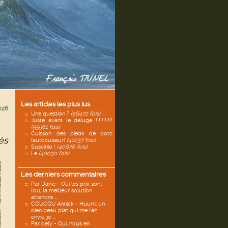
Les articles les plus lus
026
Une question ?
(56472 fois)
Juste avant le déluge !!!!!!!!!!!
(55961 fois)
Cuisson des pieds de porc
és
(autocuiseur)
(41037 fois)
Suscinio !
(40676 fois)
Le
(40030 fois)
Les derniers commentaires
Par Danie - Oui les prix sont
fou, la meilleur solution
attendre ...
COUCOU Annick - Huum, un
bien beau plat qui me fait
envie, je ...
Par dely - Oui, nous en