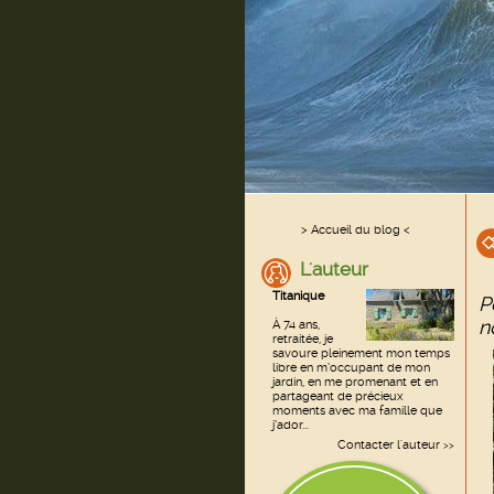
> Accueil du blog <
L'auteur
Titanique
P
n
À 74 ans,
retraitée, je
savoure pleinement mon temps
libre en m’occupant de mon
jardin, en me promenant et en
partageant de précieux
moments avec ma famille que
j’ador...
Contacter l'auteur
>>