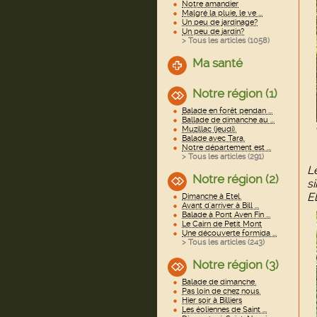
Notre amandier
Malgré la pluie, le ve ...
Un peu de jardinage?
Un peu de jardin?
> Tous les articles (
1058
)
Ma santé
Notre région (1)
Balade en forêt pendan ...
Ballade de dimanche au ...
Muzillac (jeudi).
Balade avec Tara.
Notre département est ...
> Tous les articles (
291
)
L
Notre région (2)
s
E
Dimanche à Etel.
Avant d'arriver à Bill ...
Balade à Pont Aven Fin ...
Le Cairn de Petit Mont
Une découverte formida ...
> Tous les articles (
243
)
Notre région (3)
Balade de dimanche.
Pas loin de chez nous.
Hier soir à Billiers
Les éoliennes de Saint ...