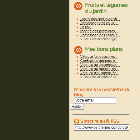
Fruits et lègumes
du jardin
Les mûres sont magnifi ...
Ramassage des kakis ( ...
Le kaki
récolte des premières ...
Ramassage des caseille ...
> Tous les articles (
250
)
Mes bons plans
Velouté (langoustines ...
Confiture d'abricots e ...
Velouté de légumes au ...
Velouté de potiron, en ...
Velouté d'automne, fin ...
> Tous les articles (
60
)
S'inscrire à la newsletter du
blog
Valider
S'inscrire au fil RSS