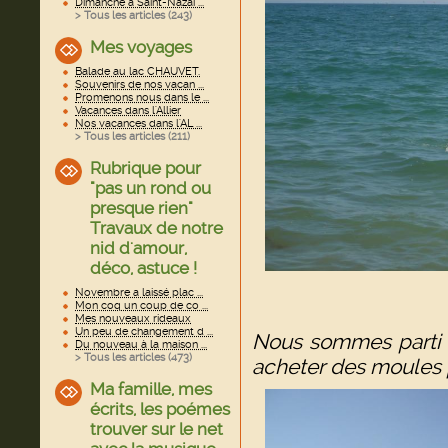
Dimanche à Saint-Nazai ...
> Tous les articles (
243
)
Mes voyages
Balade au lac CHAUVET.
Souvenirs de nos vacan ...
Promenons nous dans le ...
Vacances dans l'Allier
Nos vacances dans l'AL ...
> Tous les articles (
211
)
Rubrique pour
"pas un rond ou
presque rien"
Travaux de notre
nid d'amour,
déco, astuce !
Novembre a laissé plac ...
Mon coq un coup de co ...
Mes nouveaux rideaux
Un peu de changement d ...
Nous sommes parti v
Du nouveau à la maison ...
> Tous les articles (
473
)
acheter des moules p
Ma famille, mes
écrits, les poémes
trouver sur le net