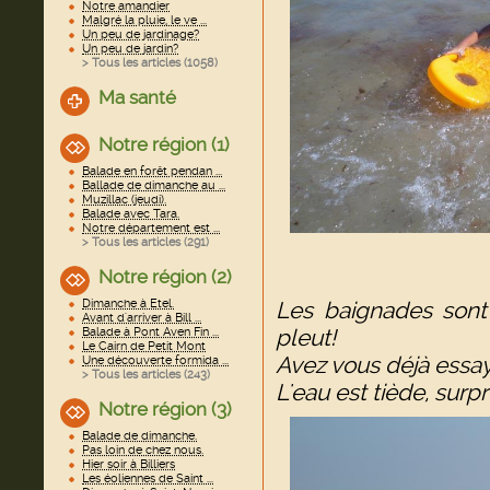
Notre amandier
Malgré la pluie, le ve ...
Un peu de jardinage?
Un peu de jardin?
> Tous les articles (
1058
)
Ma santé
Notre région (1)
Balade en forêt pendan ...
Ballade de dimanche au ...
Muzillac (jeudi).
Balade avec Tara.
Notre département est ...
> Tous les articles (
291
)
Notre région (2)
Dimanche à Etel.
Les baignades sont
Avant d'arriver à Bill ...
pleut!
Balade à Pont Aven Fin ...
Le Cairn de Petit Mont
Avez vous déjà essa
Une découverte formida ...
> Tous les articles (
243
)
L'eau est tiède, surp
Notre région (3)
Balade de dimanche.
Pas loin de chez nous.
Hier soir à Billiers
Les éoliennes de Saint ...