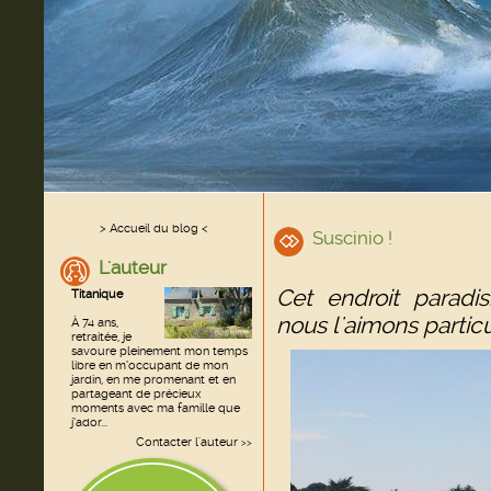
> Accueil du blog <
Suscinio !
L'auteur
Cet endroit paradis
Titanique
nous l'aimons partic
À 74 ans,
retraitée, je
savoure pleinement mon temps
libre en m’occupant de mon
jardin, en me promenant et en
partageant de précieux
moments avec ma famille que
j’ador...
Contacter l'auteur
>>