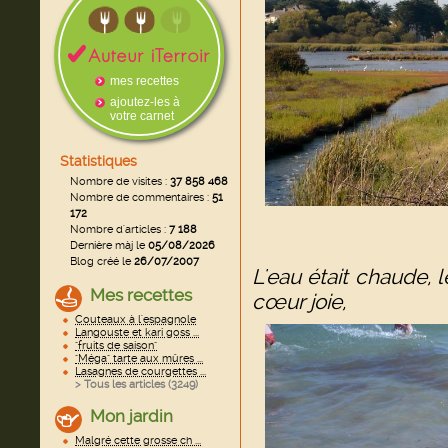
mes recettes
ajoutez-les à
votre carnet
Statistiques
Nombre de visites :
37 858 468
Nombre de commentaires :
51
172
Nombre d'articles :
7 188
Dernière màj le
05/08/2026
Blog créé le
26/07/2007
L'eau était chaude, 
Mes recettes
cœur joie,
Couteaux à l'espagnole
Langouste et kari goss ...
"fruits de saison"
"Méga" tarte aux mûres ...
Lasagnes de courgettes ...
> Tous les articles (
3249
)
Mon jardin
Malgré cette grosse ch ...