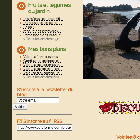
Fruits et lègumes
du jardin
Les mûres sont magnifi ...
Ramassage des kakis ( ...
Le kaki
récolte des premières ...
Ramassage des caseille ...
> Tous les articles (
250
)
Mes bons plans
Velouté (langoustines ...
Confiture d'abricots e ...
Velouté de légumes au ...
Velouté de potiron, en ...
Velouté d'automne, fin ...
> Tous les articles (
60
)
S'inscrire à la newsletter du
blog
Valider
S'inscrire au fil RSS
Voir
les
8
c