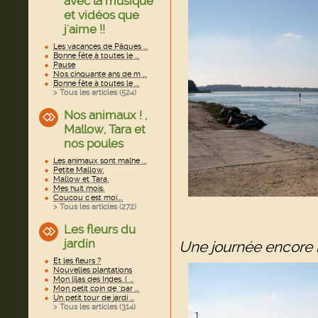
avec la musique
et vidéos que
j'aime !!
Les vacances de Pâques ...
Bonne fête à toutes le ...
Pause
Nos cinquante ans de m ...
Bonne fête à toutes le ...
> Tous les articles (
524
)
Nos animaux ! ,
Mallow, Tara et
nos poules
Les animaux sont malhe ...
Petite Mallow.
Mallow et Tara.
Mes huit mois.
Coucou c'est moi....
> Tous les articles (
272
)
Les fleurs du
jardin
Une journée encore bi
Et les fleurs ?
Nouvelles plantations
Mon lilas des Indes. ( ...
Mon petit coin de "par ...
Un petit tour de jardi ...
> Tous les articles (
314
)