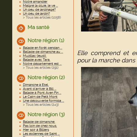
Notre amandier
Malgré la pluie, le ve ...
Un peu de jardinage?
Un peu de jardin?
> Tous les articles (
1058
)
Ma santé
Notre région (1)
Balade en forêt pendan ...
Elle comprend et e
Ballade de dimanche au ...
Muzillac (jeudi).
pour la marche dans l
Balade avec Tara.
Notre département est ...
> Tous les articles (
291
)
Notre région (2)
Dimanche à Etel.
Avant d'arriver à Bill ...
Balade à Pont Aven Fin ...
Le Cairn de Petit Mont
Une découverte formida ...
> Tous les articles (
243
)
Notre région (3)
Balade de dimanche.
Pas loin de chez nous.
Hier soir à Billiers
Les éoliennes de Saint ...