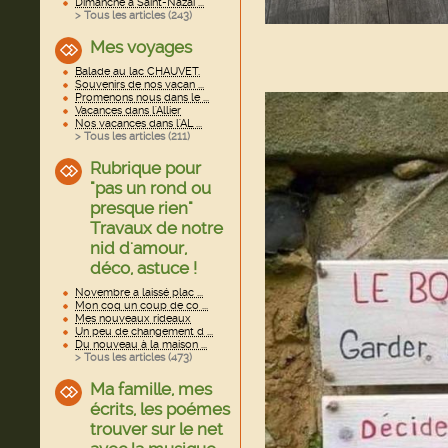
Dimanche à Saint-Nazai ...
> Tous les articles (
243
)
Mes voyages
Balade au lac CHAUVET.
Souvenirs de nos vacan ...
Promenons nous dans le ...
Vacances dans l'Allier
Nos vacances dans l'AL ...
> Tous les articles (
211
)
Rubrique pour
"pas un rond ou
presque rien"
Travaux de notre
nid d'amour,
déco, astuce !
Novembre a laissé plac ...
Mon coq un coup de co ...
Mes nouveaux rideaux
Un peu de changement d ...
Du nouveau à la maison ...
> Tous les articles (
473
)
Ma famille, mes
écrits, les poémes
trouver sur le net