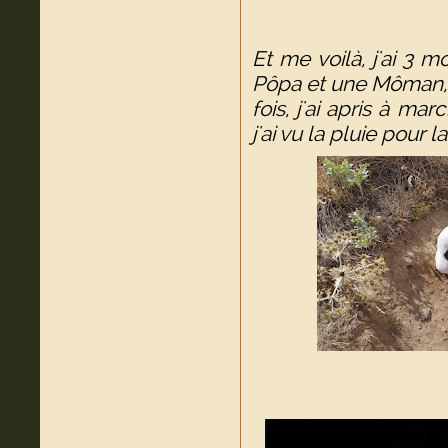
Et me voilà, j'ai 3 mo
Pôpa et une Môman, j
fois, j'ai apris à ma
j'ai vu la pluie pour l