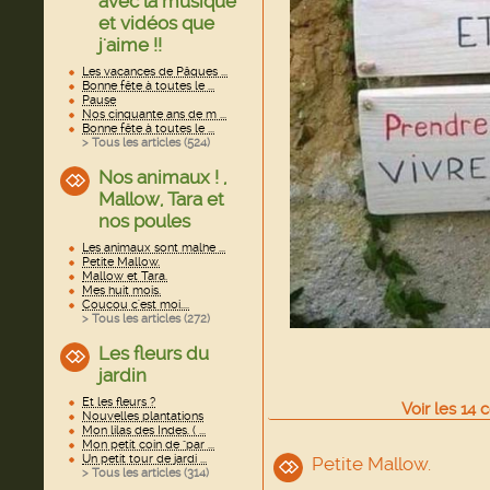
avec la musique
et vidéos que
j'aime !!
Les vacances de Pâques ...
Bonne fête à toutes le ...
Pause
Nos cinquante ans de m ...
Bonne fête à toutes le ...
> Tous les articles (
524
)
Nos animaux ! ,
Mallow, Tara et
nos poules
Les animaux sont malhe ...
Petite Mallow.
Mallow et Tara.
Mes huit mois.
Coucou c'est moi....
> Tous les articles (
272
)
Les fleurs du
jardin
Et les fleurs ?
Voir
les
14
c
Nouvelles plantations
Mon lilas des Indes. ( ...
Mon petit coin de "par ...
Un petit tour de jardi ...
Petite Mallow.
> Tous les articles (
314
)