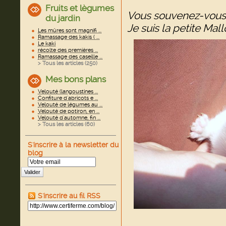
Fruits et lègumes
Vous souvenez-vous
du jardin
Je suis la petite Ma
Les mûres sont magnifi ...
Ramassage des kakis ( ...
Le kaki
récolte des premières ...
Ramassage des caseille ...
> Tous les articles (
250
)
Mes bons plans
Velouté (langoustines ...
Confiture d'abricots e ...
Velouté de légumes au ...
Velouté de potiron, en ...
Velouté d'automne, fin ...
> Tous les articles (
60
)
S'inscrire à la newsletter du
blog
Valider
S'inscrire au fil RSS