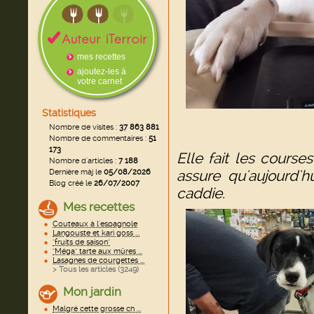
mes recettes
ajoutez-les à
votre carnet
Statistiques
Nombre de visites :
37 863 881
Nombre de commentaires :
51
173
Elle fait les cours
Nombre d'articles :
7 188
assure qu'aujourd'h
Dernière màj le
05/08/2026
Blog créé le
26/07/2007
caddie.
Mes recettes
Couteaux à l'espagnole
Langouste et kari goss ...
"fruits de saison"
"Méga" tarte aux mûres ...
Lasagnes de courgettes ...
> Tous les articles (
3249
)
Mon jardin
Malgré cette grosse ch ...