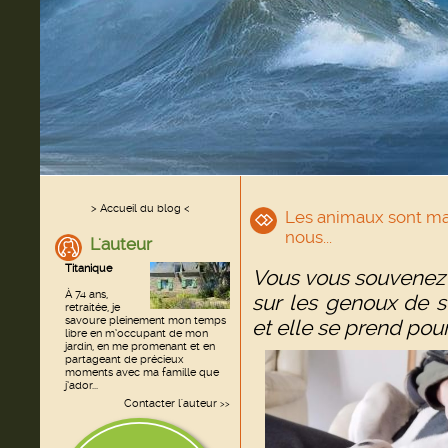
> Accueil du blog <
Les animaux sont m
nous...
L'auteur
Titanique
Vous vous souvenez 
À 74 ans,
sur les genoux de 
retraitée, je
savoure pleinement mon temps
et elle se prend pou
libre en m’occupant de mon
jardin, en me promenant et en
partageant de précieux
moments avec ma famille que
j’ador...
Contacter l'auteur
>>