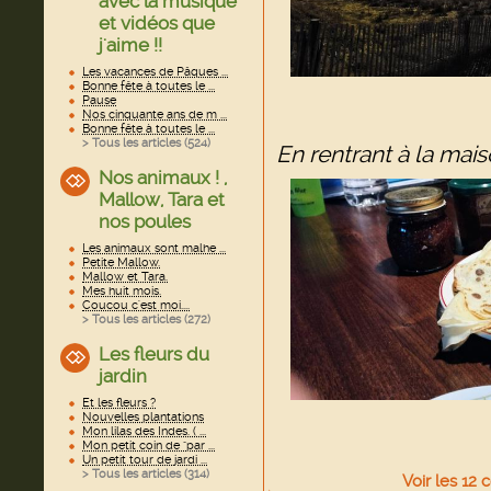
avec la musique
et vidéos que
j'aime !!
Les vacances de Pâques ...
Bonne fête à toutes le ...
Pause
Nos cinquante ans de m ...
Bonne fête à toutes le ...
> Tous les articles (
524
)
En rentrant à la maiso
Nos animaux ! ,
Mallow, Tara et
nos poules
Les animaux sont malhe ...
Petite Mallow.
Mallow et Tara.
Mes huit mois.
Coucou c'est moi....
> Tous les articles (
272
)
Les fleurs du
jardin
Et les fleurs ?
Nouvelles plantations
Mon lilas des Indes. ( ...
Mon petit coin de "par ...
Un petit tour de jardi ...
> Tous les articles (
314
)
Voir
les
12
c