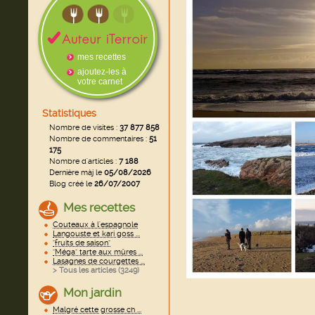
mes recettes
ajoutez-les à
votre carnet
Statistiques
Nombre de visites :
37 877 858
Nombre de commentaires :
51
175
Nombre d'articles :
7 188
Dernière màj le
05/08/2026
Blog créé le
26/07/2007
Mes recettes
Couteaux à l'espagnole
Langouste et kari goss ...
"fruits de saison"
"Méga" tarte aux mûres ...
Lasagnes de courgettes ...
> Tous les articles (
3249
)
Mon jardin
Malgré cette grosse ch ...