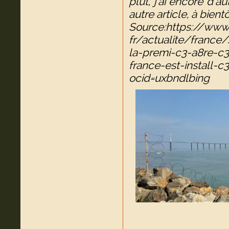
plut, j'ai encore d'a
autre article, à bientô
Source:https://www
fr/actualite/france/
la-premi-c3-a8re-c
france-est-install-
ocid=uxbndlbing