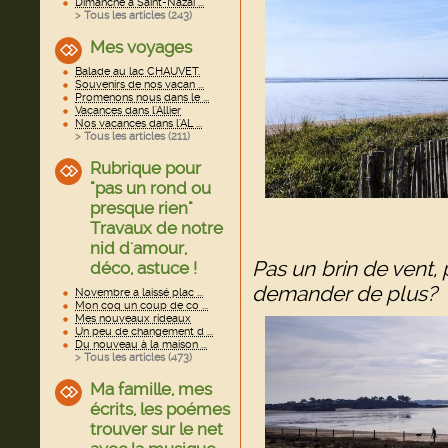
Dimanche à Saint-Nazai ...
> Tous les articles (
243
)
Mes voyages
Balade au lac CHAUVET.
Souvenirs de nos vacan ...
Promenons nous dans le ...
Vacances dans l'Allier
Nos vacances dans l'AL ...
> Tous les articles (
211
)
Rubrique pour
"pas un rond ou
presque rien"
Travaux de notre
nid d'amour,
Pas un brin de vent, 
déco, astuce !
demander de plus?
Novembre a laissé plac ...
Mon coq un coup de co ...
Mes nouveaux rideaux
Un peu de changement d ...
Du nouveau à la maison ...
> Tous les articles (
473
)
Ma famille, mes
écrits, les poémes
trouver sur le net