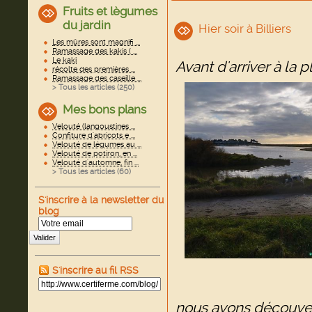
Fruits et lègumes
du jardin
Hier soir à Billiers
Les mûres sont magnifi ...
Ramassage des kakis ( ...
Le kaki
Avant d'arriver à la p
récolte des premières ...
Ramassage des caseille ...
> Tous les articles (
250
)
Mes bons plans
Velouté (langoustines ...
Confiture d'abricots e ...
Velouté de légumes au ...
Velouté de potiron, en ...
Velouté d'automne, fin ...
> Tous les articles (
60
)
S'inscrire à la newsletter du
blog
Valider
S'inscrire au fil RSS
nous avons découver