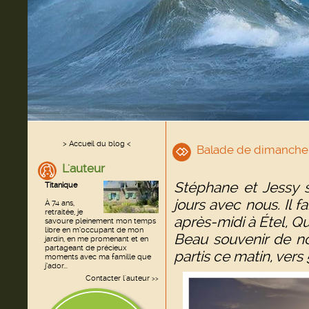
> Accueil du blog <
Balade de dimanche
L'auteur
Stéphane et Jessy 
Titanique
jours avec nous. Il 
À 74 ans,
retraitée, je
après-midi à Étel, Qu
savoure pleinement mon temps
libre en m’occupant de mon
Beau souvenir de notr
jardin, en me promenant et en
partageant de précieux
partis ce matin, vers 5
moments avec ma famille que
j’ador...
Contacter l'auteur
>>