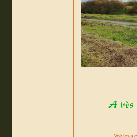
Voir
les
3
c