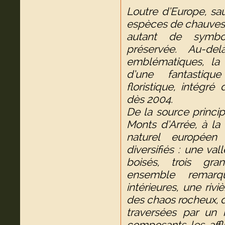
Loutre d’Europe, s
espèces de chauves-
autant de symbo
préservée. Au-d
emblématiques, la 
d’une fantastique
floristique, intégr
dès 2004.
De la source princi
Monts d’Arrée, à la
naturel européen
diversifiés : une va
boisés, trois gra
ensemble remarq
intérieures, une riv
des chaos rocheux, 
traversées par un 
composants les affl