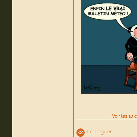
Voir
les
10
c
Le Léguer