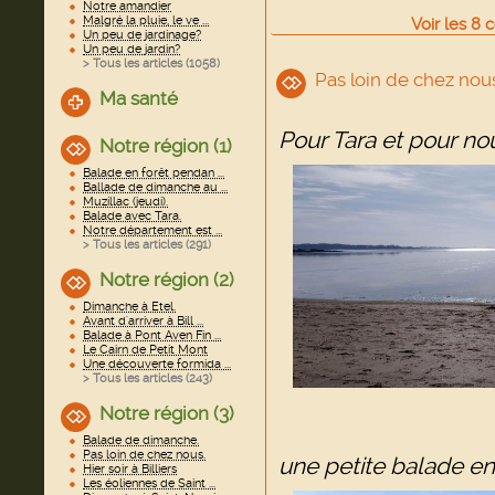
Notre amandier
Malgré la pluie, le ve ...
Voir
les
8
c
Un peu de jardinage?
Un peu de jardin?
> Tous les articles (
1058
)
Pas loin de chez nou
Ma santé
Pour Tara et pour no
Notre région (1)
Balade en forêt pendan ...
Ballade de dimanche au ...
Muzillac (jeudi).
Balade avec Tara.
Notre département est ...
> Tous les articles (
291
)
Notre région (2)
Dimanche à Etel.
Avant d'arriver à Bill ...
Balade à Pont Aven Fin ...
Le Cairn de Petit Mont
Une découverte formida ...
> Tous les articles (
243
)
Notre région (3)
Balade de dimanche.
Pas loin de chez nous.
une petite balade en
Hier soir à Billiers
Les éoliennes de Saint ...