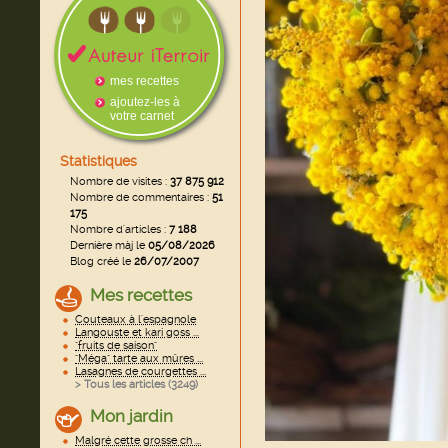
mes recettes
ajoutez-les à
votre carnet
Statistiques
Nombre de visites :
37 875 912
Nombre de commentaires :
51
175
Nombre d'articles :
7 188
Dernière màj le
05/08/2026
Blog créé le
26/07/2007
Mes recettes
Couteaux à l'espagnole
Langouste et kari goss ...
"fruits de saison"
"Méga" tarte aux mûres ...
Lasagnes de courgettes ...
> Tous les articles (
3249
)
Mon jardin
Malgré cette grosse ch ...