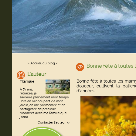
> Accueil du blog <
Bonne fête à toutes
L'auteur
Bonne fête à toutes les mamy
Titanique
douceur, cultivent la patie
À 74 ans,
d’années.
retraitée, je
savoure pleinement mon temps
libre en m’occupant de mon
jardin, en me promenant et en
partageant de précieux
moments avec ma famille que
j’ador...
Contacter l'auteur
>>