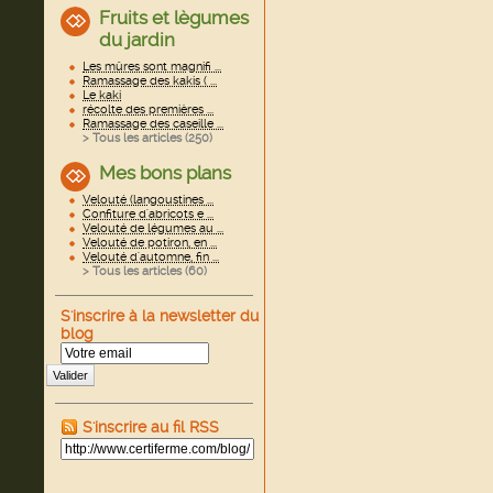
Fruits et lègumes
du jardin
Les mûres sont magnifi ...
Ramassage des kakis ( ...
Le kaki
récolte des premières ...
Ramassage des caseille ...
> Tous les articles (
250
)
Mes bons plans
Velouté (langoustines ...
Confiture d'abricots e ...
Velouté de légumes au ...
Velouté de potiron, en ...
Velouté d'automne, fin ...
> Tous les articles (
60
)
S'inscrire à la newsletter du
blog
Valider
S'inscrire au fil RSS