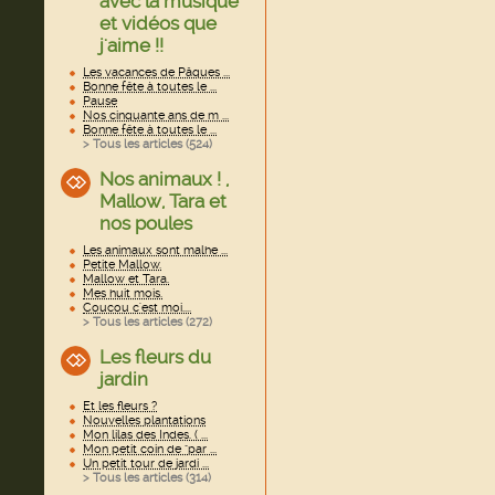
avec la musique
et vidéos que
j'aime !!
Les vacances de Pâques ...
Bonne fête à toutes le ...
Pause
Nos cinquante ans de m ...
Bonne fête à toutes le ...
> Tous les articles (
524
)
Nos animaux ! ,
Mallow, Tara et
nos poules
Les animaux sont malhe ...
Petite Mallow.
Mallow et Tara.
Mes huit mois.
Coucou c'est moi....
> Tous les articles (
272
)
Les fleurs du
jardin
Et les fleurs ?
Nouvelles plantations
Mon lilas des Indes. ( ...
Mon petit coin de "par ...
Un petit tour de jardi ...
> Tous les articles (
314
)