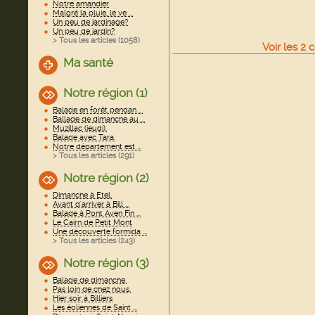
Notre amandier
Malgré la pluie, le ve ...
Un peu de jardinage?
Un peu de jardin?
> Tous les articles (
1058
)
Voir
les
2
c
Ma santé
Notre région (1)
Balade en forêt pendan ...
Ballade de dimanche au ...
Muzillac (jeudi).
Balade avec Tara.
Notre département est ...
> Tous les articles (
291
)
Notre région (2)
Dimanche à Etel.
Avant d'arriver à Bill ...
Balade à Pont Aven Fin ...
Le Cairn de Petit Mont
Une découverte formida ...
> Tous les articles (
243
)
Notre région (3)
Balade de dimanche.
Pas loin de chez nous.
Hier soir à Billiers
Les éoliennes de Saint ...