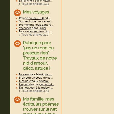
Dimanche à Saint-Nazai ...
> Tous les articles (
243
)
Mes voyages
Balade au lac CHAUVET.
Souvenirs de nos vacan ...
Promenons nous dans le ...
Vacances dans l'Allier
Nos vacances dans l'AL ...
> Tous les articles (
211
)
Rubrique pour
"pas un rond ou
presque rien"
Travaux de notre
nid d'amour,
déco, astuce !
Novembre a laissé plac ...
Mon coq un coup de co ...
Mes nouveaux rideaux
Un peu de changement d ...
Du nouveau à la maison ...
> Tous les articles (
473
)
Ma famille, mes
écrits, les poémes
trouver sur le net