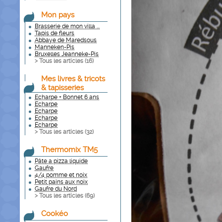
Mon pays
Brasserie de mon villa ...
Tapis de fleurs
Abbaye de Maredsous
Manneken-Pis
Bruxelles Jeanneke-Pis
> Tous les articles (
16
)
Mes livres & tricots
& tapisseries
Echarpe + Bonnet 6 ans
Echarpe
Echarpe
Echarpe
Echarpe
> Tous les articles (
32
)
Thermomix TM5
Pâte a pizza liquide
Gaufre
4/4 pomme et noix
Petit pains aux noix
Gaufre du Nord
> Tous les articles (
69
)
Cookéo