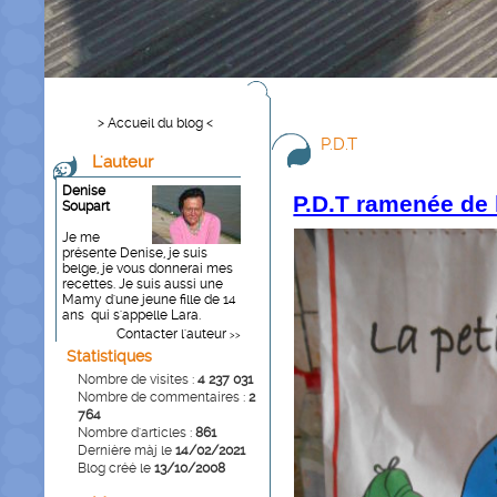
> Accueil du blog <
P.D.T
L'auteur
Denise
P.D.T ramenée de l
Soupart
Je me
présente Denise, je suis
belge, je vous donnerai mes
recettes. Je suis aussi une
Mamy d'une jeune fille de 14
ans qui s'appelle Lara.
Contacter l'auteur
>>
Statistiques
Nombre de visites :
4 237 031
Nombre de commentaires :
2
764
Nombre d'articles :
861
Dernière màj le
14/02/2021
Blog créé le
13/10/2008