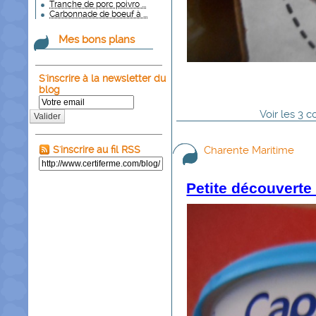
Tranche de porc poivro ...
Carbonnade de boeuf à ...
Mes bons plans
S'inscrire à la newsletter du
blog
Voir
les
3
co
Valider
S'inscrire au fil RSS
Charente Maritime
Petite découvert