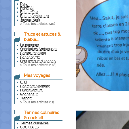
Dely
FANFAN
Bonne fête
Bonne Année 2011
Joyeux Noël
> Tous les articles (
40
)
Trucs et astuces &
blabla...
La cannelle
Spécialités Andalouses
Garam-massala
Canneberge
Petit lexique du cacao
> Tous les articles (
128
)
Mes voyages
P.D.T
Charente Maritime
Fuerteventura
Rochehaut
Tréport
> Tous les articles (
11
)
Termes culinaires
& cocktail
Termes culinaires
COCKTAILS