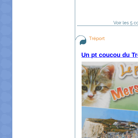
Voir
les
5
co
Tréport
Un pt coucou du Tr