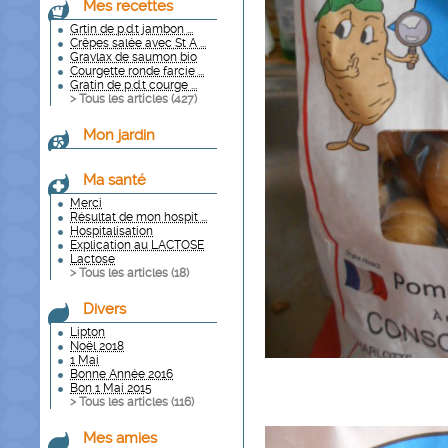
Mes recettes
Grtin de p.d.t jambon ...
Crêpes salée avec St A ...
Gravlax de saumon bio
Courgette ronde farcie ...
Gratin de p.d.t courge ...
> Tous les articles (
427
)
Mon jardin
Ma santé
Merci
Résultat de mon hospit ...
Hospitalisation
Explication au LACTOSE
Lactose
> Tous les articles (
18
)
Divers
Lipton
Noël 2018
1 Mai
Bonne Année 2016
Bon 1 Mai 2015
> Tous les articles (
116
)
Mes amies