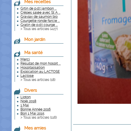
Mes recettes
Grtin de p.d.t jambon ...
Crêpes salée avec St A ...
Gravlax de saumon bio
Courgette ronde farcie ...
Gratin de p.d.t courge ...
> Tous les articles (
427
)
Mon jardin
Ma santé
Merci
Résultat de mon hospit ...
Hospitalisation
Explication au LACTOSE
Lactose
> Tous les articles (
18
)
Divers
Lipton
Noël 2018
1 Mai
Bonne Année 2016
Bon 1 Mai 2015
> Tous les articles (
116
)
Mes amies