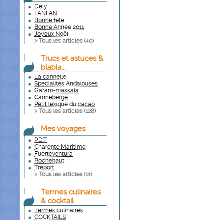
Dely
FANFAN
Bonne fête
Bonne Année 2011
Joyeux Noël
> Tous les articles (
40
)
Trucs et astuces &
blabla...
La cannelle
Spécialités Andalouses
Garam-massala
Canneberge
Petit lexique du cacao
> Tous les articles (
128
)
Mes voyages
P.D.T
Charente Maritime
Fuerteventura
Rochehaut
Tréport
> Tous les articles (
11
)
Termes culinaires
& cocktail
Termes culinaires
COCKTAILS