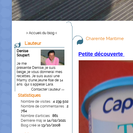
> Accueil du blog <
Charente Maritime
L'auteur
Denise
Petite découverte
Soupart
Je me
présente Denise, je suis
belge, je vous donnerai mes
recettes. Je suis aussi une
Mamy d'une jeune fille de 14
ans qui s'appelle Lara.
Contacter l'auteur
>>
Statistiques
Nombre de visites :
4 239 502
Nombre de commentaires :
2
764
Nombre d'articles :
861
Dernière màj le
14/02/2021
Blog créé le
13/10/2008