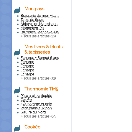
Mon pays
Brasserie de mon villa ...
Tapis de fleurs
Abbaye de Maredsous
Manneken-Pis
Bruxelles Jeanneke-Pis
> Tous les articles (
16
)
Mes livres & tricots
& tapisseries
Echarpe + Bonnet 6 ans
Echarpe
Echarpe
Echarpe
Echarpe
> Tous les articles (
32
)
Thermomix TM5
Pâte a pizza liquide
Gaufre
4/4 pomme et noix
Petit pains aux noix
Gaufre du Nord
> Tous les articles (
69
)
Cookéo