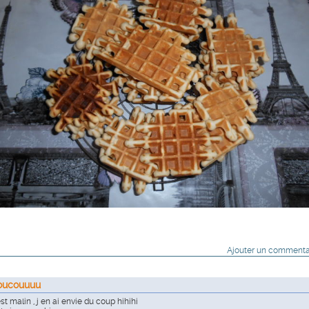
Ajouter un commenta
oucouuuu
st malin , j en ai envie du coup hihihi