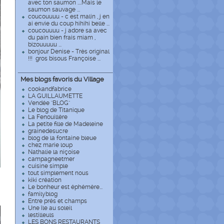
avec ton saumon ....Mais le
saumon sauvage ...
coucouuuu - c est malin , j en
ai envie du coup hihihi belle ...
coucouuuu - j adore sa avec
du pain bien frais miam ,
bizouuuuu ...
bonjour Denise - Très original
!!! gros bisous Françoise ...
Mes blogs favoris du Village
cookandfabrice
LA GUILLAUMETTE
Vendée "BLOG"
Le blog de Titanique
La Fenouillère
La petite fille de Madeleine
grainedesucre
blog de la fontaine bleue
chez marie loup
Nathalie la niçoise
campagneetmer
cuisine simple
tout simplement nous
kiki création
Le bonheur est éphémère...
familyblog
Entre prés et champs
Une île au soleil
lestilleuls
LES BONS RESTAURANTS