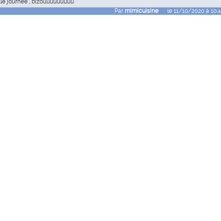
lle journee , bizouuuuuuuuu
Par
mimicuisine
le 11/10/2020 à 10: