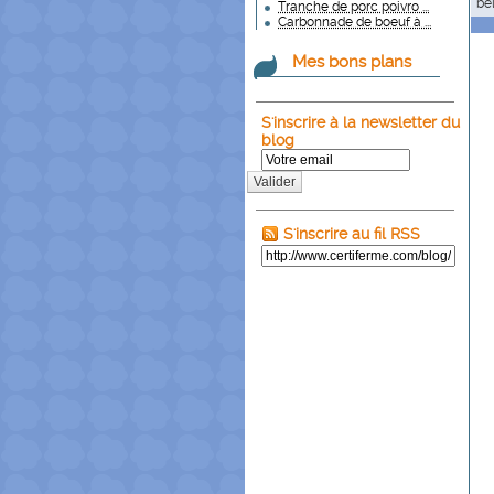
be
Tranche de porc poivro ...
Carbonnade de boeuf à ...
Mes bons plans
S'inscrire à la newsletter du
blog
Valider
S'inscrire au fil RSS