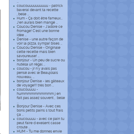
...
coucouuuuuuuuuu - patrick
baverai devant ta recette
, belle ...
Hum - Ça doit être fameux...
J'en aurais bien mangé ...
Coucou Denise - J'adore ce
fromage! C'est une bonne
idée ...
Denise - une autre façon de
voir la pizza, sympa! bises ...
Coucou Denise - Originale
cette recette mais bien
savoureuse! ...
bonjour - Un peu de sucre ou
nutella un régal ...
coucou - jr n'y avais pas
pensé avec le Beaujolais
nouveau, ...
bonjour Denise - les gâteaux
de voyage!!! très bon ...
coucouuuu -
hummmmmmmmmm j en
fait pas assez souvent , belle
...
Bonjour Denise - Avec ces
bons petits pains s tout frais
ça ...
coucouuuu - avec ce pain tu
peut faire d exellent casse
croute ...
HUM - Tu me donnes envie