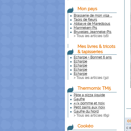
Mon pays
Brasserie de mon villa ...
Tapis de fleurs
Abbaye de Maredsous
Manneken-Pis
Bruxelles Jeanneke-Pis
> Tous les articles (
16
)
Mes livres & tricots
& tapisseries
Echarpe + Bonnet 6 ans
Echarpe
Echarpe
Echarpe
Echarpe
> Tous les articles (
32
)
Thermomix TM5
Pâte a pizza liquide
Gaufre
4/4 pomme et noix
Petit pains aux noix
Gaufre du Nord
> Tous les articles (
69
)
c
Cookéo
c e