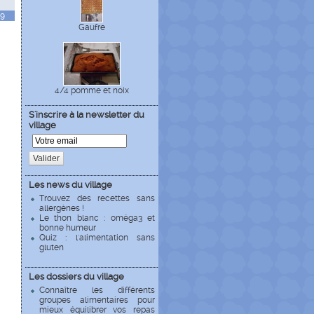
49
Gaufre
4/4 pomme et noix
S'inscrire à la newsletter du
village
Valider
Les news du village
Trouvez des recettes sans
allergènes !
Le thon blanc : oméga3 et
bonne humeur
Quiz : l'alimentation sans
gluten
Les dossiers du village
Connaître les différents
groupes alimentaires pour
mieux équilibrer vos repas