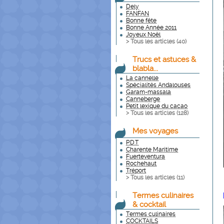
Dely
FANFAN
Bonne fête
Bonne Année 2011
Joyeux Noël
> Tous les articles (
40
)
Trucs et astuces &
blabla...
La cannelle
Spécialités Andalouses
Garam-massala
Canneberge
Petit lexique du cacao
> Tous les articles (
128
)
Mes voyages
P.D.T
Charente Maritime
Fuerteventura
Rochehaut
Tréport
> Tous les articles (
11
)
Termes culinaires
& cocktail
Termes culinaires
COCKTAILS