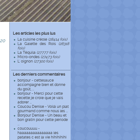
Les articles les plus lus
La cuisine créole
(28414 fois)
20
La Galette des Rois
(28318
fois)
La Téquila
(27777 fois)
Micro-ondes
(27473 fois)
L' oignon
(27300 fois)
Les derniers commentaires
bonjour - cettesauce
accompagne bien et donne
du goût, ...
bonjour - Merci pour cette
recette je croie que je vais
adorer ...
Coucou Denise - Voilà un plat
gourmand comme nous les ...
Bonjour Denise - Un beau et
bon gratin pour cette période
...
coucouuuu -
haaaaaaaaaaaaaaa les
patates c est la vie hihihihihi