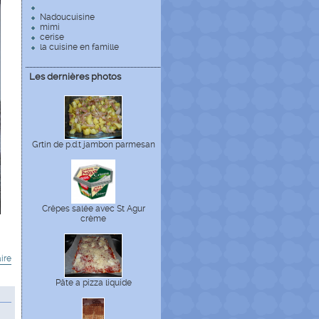
Nadoucuisine
mimi
cerise
la cuisine en famille
Les dernières photos
Grtin de p.d.t jambon parmesan
Crêpes salée avec St Agur
crème
ire
Pâte a pizza liquide