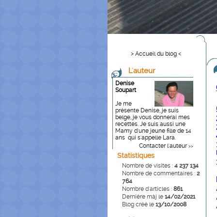
> Accueil du blog <
L'auteur
Denise
Soupart
Je me
présente Denise, je suis
belge, je vous donnerai mes
recettes. Je suis aussi une
Mamy d'une jeune fille de 14
ans qui s'appelle Lara.
Contacter l'auteur
>>
Statistiques
Nombre de visites :
4 237 134
Nombre de commentaires :
2
764
Nombre d'articles :
861
Dernière màj le
14/02/2021
Blog créé le
13/10/2008