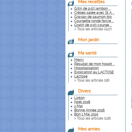
Mes recettes
Grtin de p.d.t jambon ...
Crêpes salée avec St A ...
Gravlax de saumon bio
Courgette ronde farcie ...
Gratin de p.d.t courge ...
> Tous les articles (
427
)
Mon jardin
Ma santé
Merci
Résultat de mon hospit ...
Hospitalisation
Explication au LACTOSE
Lactose
> Tous les articles (
18
)
Divers
Lipton
Noël 2018
1 Mai
Bonne Année 2016
Bon 1 Mai 2015
> Tous les articles (
116
)
Mes amies