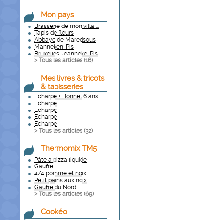
Mon pays
Brasserie de mon villa ...
Tapis de fleurs
Abbaye de Maredsous
Manneken-Pis
Bruxelles Jeanneke-Pis
> Tous les articles (
16
)
Mes livres & tricots
& tapisseries
Echarpe + Bonnet 6 ans
Echarpe
Echarpe
Echarpe
Echarpe
> Tous les articles (
32
)
Thermomix TM5
Pâte a pizza liquide
Gaufre
4/4 pomme et noix
Petit pains aux noix
Gaufre du Nord
> Tous les articles (
69
)
Cookéo