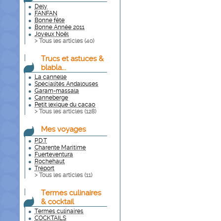
Dely
FANFAN
Bonne fête
Bonne Année 2011
Joyeux Noël
> Tous les articles (
40
)
Trucs et astuces &
blabla...
La cannelle
Spécialités Andalouses
Garam-massala
Canneberge
Petit lexique du cacao
> Tous les articles (
128
)
Mes voyages
P.D.T
Charente Maritime
Fuerteventura
Rochehaut
Tréport
> Tous les articles (
11
)
Termes culinaires
& cocktail
Termes culinaires
COCKTAILS