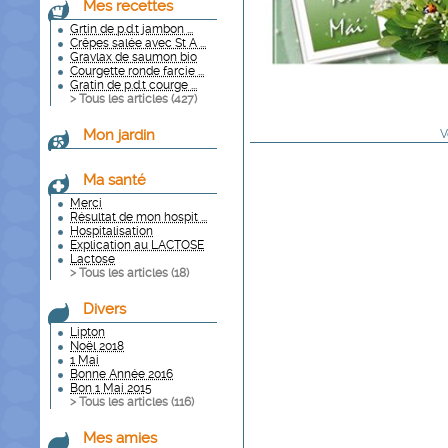
Mes recettes
Grtin de p.d.t jambon ...
Crêpes salée avec St A ...
Gravlax de saumon bio
Courgette ronde farcie ...
Gratin de p.d.t courge ...
> Tous les articles (
427
)
Mon jardin
V
Ma santé
Merci
Résultat de mon hospit ...
Hospitalisation
Explication au LACTOSE
Lactose
> Tous les articles (
18
)
Divers
Lipton
Noël 2018
1 Mai
Bonne Année 2016
Bon 1 Mai 2015
> Tous les articles (
116
)
Mes amies