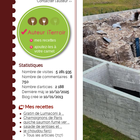
Contacter l'auteur
>>
mes recettes
ajoutez-les à
votre carnet
Statistiques
Nombre de visites :
5 281 935
Nombre de commentaires :
8
750
Nombre d'articles :
2 188
Dernière màj le
10/12/2025
Blog créé le
10/01/2013
Mes recettes
Gratin de Lumaconi à ...
Champignons de Paris
quiche saumon fumé ver ...
salade de lentilles et ...
le choudou farci
> Tous les articles (
717
)