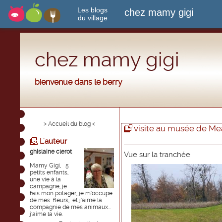
Les blogs
chez mamy gigi
du village
chez mamy gigi
bienvenue dans le berry
> Accueil du blog <
visite au musée de Meau
L'auteur
ghislaine clerot
Vue sur la tranchée
Mamy Gigi, 5
petits enfants,
une vie à la
campagne, je
fais mon potager, je m'occupe
de mes fleurs, et j'aime la
compagnie de mes animaux...
j'aime la vie.