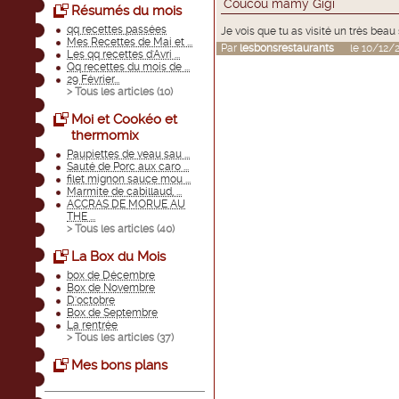
Coucou mamy Gigi
Résumés du mois
qq recettes passées
Je vois que tu as visité un très beau
Mes Recettes de Mai et ...
Par
lesbonsrestaurants
le 10/12/20
Les qq recettes d'Avri ...
Qq recettes du mois de ...
29 Février...
> Tous les articles (
10
)
Moi et Cookéo et
thermomix
Paupiettes de veau sau ...
Sauté de Porc aux caro ...
filet mignon sauce mou ...
Marmite de cabillaud, ...
ACCRAS DE MORUE AU
THE ...
> Tous les articles (
40
)
La Box du Mois
box de Décembre
Box de Novembre
D'octobre
Box de Septembre
La rentrée
> Tous les articles (
37
)
Mes bons plans