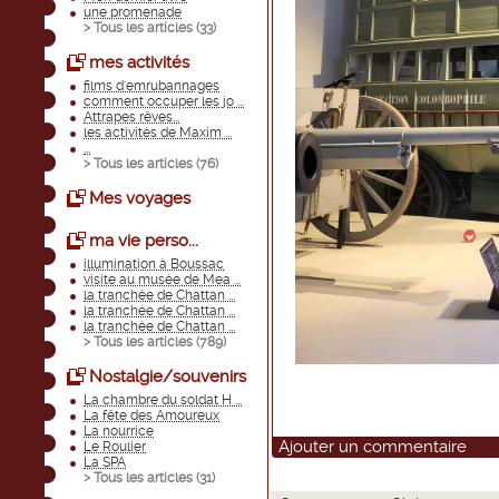
une promenade
> Tous les articles (
33
)
mes activités
films d'emrubannages
comment occuper les jo ...
Attrapes rêves...
les activités de Maxim ...
...
> Tous les articles (
76
)
Mes voyages
ma vie perso...
illumination à Boussac
visite au musée de Mea ...
la tranchée de Chattan ...
la tranchée de Chattan ...
la tranchée de Chattan ...
> Tous les articles (
789
)
Nostalgie/souvenirs
La chambre du soldat H ...
La fête des Amoureux
La nourrice
Ajouter un commentaire
Le Roulier
La SPA
> Tous les articles (
31
)