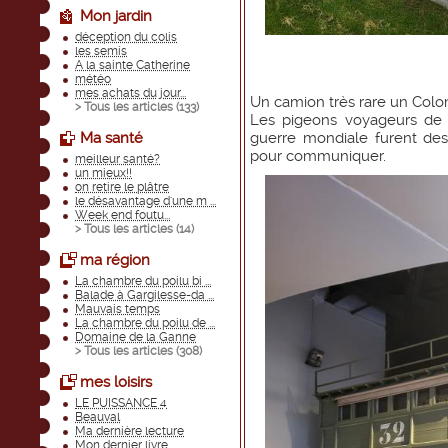
Mon jardin
déception du colis
les semis
A la sainte Catherine
météo
mes achats du jour...
Un camion très rare un Col
> Tous les articles (
133
)
Les pigeons voyageurs de 
Ma santé
guerre mondiale furent des
pour communiquer.
meilleur santé?
un mieux!!
on retire le plâtre
le désavantage d'une m ...
Week end foutu...
> Tous les articles (
14
)
ma région
La chambre du poilu bi ...
Balade à Gargilesse-da ...
Mauvais temps
La chambre du poilu de ...
Domaine de la Ganne
> Tous les articles (
308
)
mes loisirs
LE PUISSANCE 4
Beauval
Ma dernière lecture
Mon dernier livre