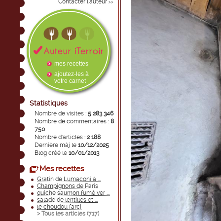
Contacter l'auteur
>>
mes recettes
ajoutez-les à
votre carnet
Statistiques
Nombre de visites :
5 283 346
Nombre de commentaires :
8
750
Nombre d'articles :
2 188
Dernière màj le
10/12/2025
Blog créé le
10/01/2013
Mes recettes
Gratin de Lumaconi à ...
Champignons de Paris
quiche saumon fumé ver ...
salade de lentilles et ...
le choudou farci
> Tous les articles (
717
)