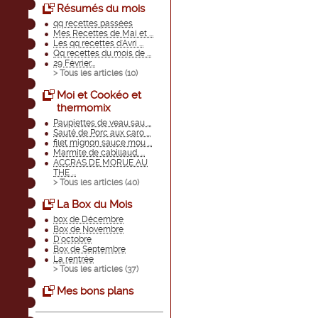
Résumés du mois
qq recettes passées
Mes Recettes de Mai et ...
Les qq recettes d'Avri ...
Qq recettes du mois de ...
29 Février...
> Tous les articles (
10
)
Moi et Cookéo et
thermomix
Paupiettes de veau sau ...
Sauté de Porc aux caro ...
filet mignon sauce mou ...
Marmite de cabillaud, ...
ACCRAS DE MORUE AU
THE ...
> Tous les articles (
40
)
La Box du Mois
box de Décembre
Box de Novembre
D'octobre
Box de Septembre
La rentrée
> Tous les articles (
37
)
Mes bons plans