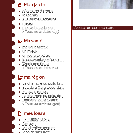
Mon jardin
déception du colis
les semis
A la sainte Catherine
météo
mes achats du jour...
Ajouter un commentaire
> Tous les articles (
133
)
Ma santé
meilleur santé?
un mieux!!
on retire le plâtre
le désavantage d'une m ...
Week end foutu...
> Tous les articles (
14
)
ma région
La chambre du poilu bi ...
Balade à Gargilesse-da ...
Mauvais temps
La chambre du poilu de ...
Domaine de la Ganne
> Tous les articles (
308
)
mes loisirs
LE PUISSANCE 4
Beauval
Ma dernière lecture
Mon dernier livre