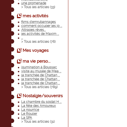
une promenade
> Tous les articles (
33
)
mes activités
films d'emrubannages
comment occuper les jo ...
Attrapes rêves...
les activités de Maxim ...
...
> Tous les articles (
76
)
Mes voyages
ma vie perso...
illumination à Boussac
visite au musée de Mea ...
la tranchée de Chattan ...
la tranchée de Chattan ...
la tranchée de Chattan ...
> Tous les articles (
789
)
Nostalgie/souvenirs
La chambre du soldat H ...
La fête des Amoureux
La nourrice
Le Roulier
La SPA
> Tous les articles (
31
)