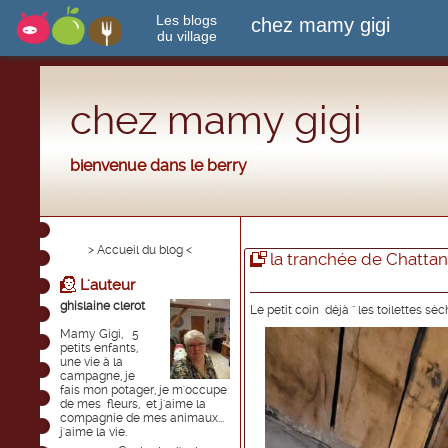
Les blogs
chez mamy gigi
du village
chez mamy gigi
bienvenue dans le berry
> Accueil du blog <
la tranchée de Chatta
L'auteur
ghislaine clerot
Le petit coin déjà " les toilettes sèc
Mamy Gigi, 5
petits enfants,
une vie à la
campagne, je
fais mon potager, je m'occupe
de mes fleurs, et j'aime la
compagnie de mes animaux...
j'aime la vie.