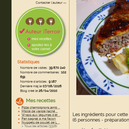
Contacter l'auteur
>>
mes recettes
ajoutez-les à
votre carnet
Statistiques
Nombre de visites :
39 870 240
Nombre de commentaires :
102
691
Nombre d'articles :
9 187
Dernière màj le
07/08/2026
Blog créé le
26/04/2010
Mes recettes
Pizza champignons jamb ...
Mijoté de viande haché ...
Les ingrédients pour cette 
Wraps aux légumes d'ét ...
Pan bagnat à ma façon
(6 personnes - préparation
Nuggets de poulet de L ...
> Tous les articles (
3316
)