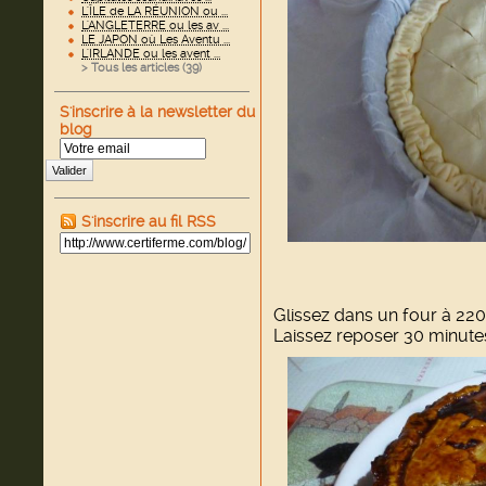
L'ÎLE de LA RÉUNION ou ...
L'ANGLETERRE ou les av ...
LE JAPON où Les Aventu ...
L'IRLANDE ou les avent ...
> Tous les articles (
39
)
S'inscrire à la newsletter du
blog
Valider
S'inscrire au fil RSS
Glissez dans un four à 220
Laissez reposer 30 minutes