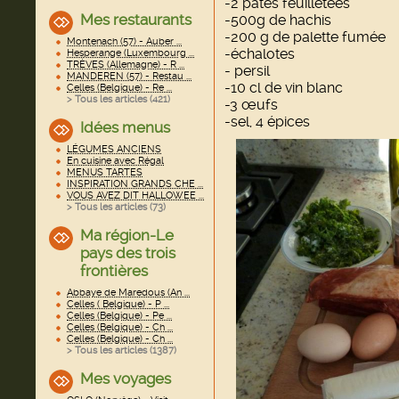
-2 pâtes feuilletées
Mes restaurants
-500g de hachis
-200 g de palette fumée
Montenach (57) - Auber ...
-échalotes
Hesperange (Luxembourg ...
TRÈVES (Allemagne) - R ...
- persil
MANDEREN (57) - Restau ...
-10 cl de vin blanc
Celles (Belgique) - Re ...
> Tous les articles (
421
)
-3 œufs
-sel, 4 épices
Idées menus
LÉGUMES ANCIENS
En cuisine avec Régal
MENUS TARTES
INSPIRATION GRANDS CHE ...
VOUS AVEZ DIT HALLOWEE ...
> Tous les articles (
73
)
Ma région-Le
pays des trois
frontières
Abbaye de Maredous (An ...
Celles ( Belgique) - P ...
Celles (Belgique) - Pe ...
Celles (Belgique) - Ch ...
Celles (Belgique) - Ch ...
> Tous les articles (
1387
)
Mes voyages