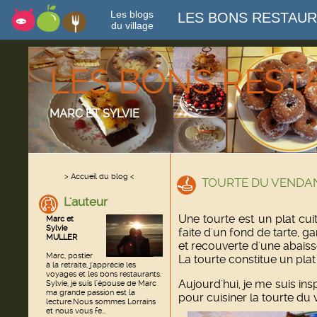
Les blogs
LES BONS RESTAU
du village
LES BONS RES
MARC ET SYLVIE
> Accueil du blog <
TOURTE DU VENDA
L'auteur
Une tourte est un plat cui
Marc et
Sylvie
faite d'un fond de tarte, g
MULLER
et recouverte d'une abaisse
Marc, postier
La tourte constitue un pla
à la retraite, j'apprécie les
voyages et les bons restaurants.
Aujourd'hui, je me suis ins
Sylvie, je suis l'épouse de Marc
ma grande passion est la
pour cuisiner la tourte du
lecture.Nous sommes Lorrains
et nous vous fe...