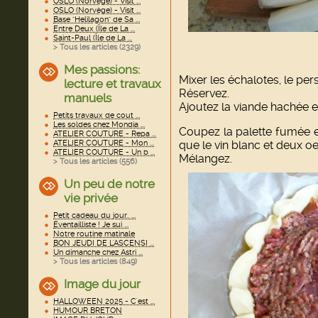
OSLO (Norvège) - Visit ...
OSLO (Norvège) - Visit ...
Base "Helilagon" de Sa ...
Entre Deux (Île de La ...
Saint-Paul (Île de La ...
> Tous les articles (
2329
)
Mes passions:
Mixer les échalotes, le per
lecture et travaux
Réservez.
manuels
Ajoutez la viande hachée 
Petits travaux de cout ...
Les soldes chez Mondia ...
Coupez la palette fumée en
ATELIER COUTURE - Repa ...
ATELIER COUTURE - Mon ...
que le vin blanc et deux oe
ATELIER COUTURE - Un b ...
Mélangez.
> Tous les articles (
556
)
Un peu de notre
vie privée
Petit cadeau du jour.. ...
Éventailliste ! Je sui ...
Notre routine matinale
BON JEUDI DE L'ASCENSI ...
Un dimanche chez Astri ...
> Tous les articles (
849
)
Image du jour
HALLOWEEN 2025 - C'est ...
HUMOUR BRETON