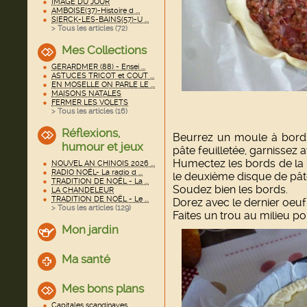
IMAGE DU JOUR
AMBOISE(37)-Histoire d ...
SIERCK-LES-BAINS(57)-U ...
> Tous les articles (
72
)
Mes Collections
GERARDMER (88) - Ensei ...
ASTUCES TRICOT et COUT ...
EN MOSELLE ON PARLE LE ...
MAISONS NATALES
FERMER LES VOLETS
> Tous les articles (
16
)
Réflexions,
Beurrez un moule à bords
humour et jeux
pâte feuilletée, garnissez a
Humectez les bords de la p
NOUVEL AN CHINOIS 2026 ...
RADIO NOËL- La radio d ...
le deuxième disque de pât
TRADITION DE NOËL - La ...
Soudez bien les bords.
LA CHANDELEUR
TRADITION DE NOËL - Le ...
Dorez avec le dernier oeuf
> Tous les articles (
129
)
Faites un trou au milieu p
Mon jardin
Ma santé
Mes bons plans
Capitales scandinaves ...