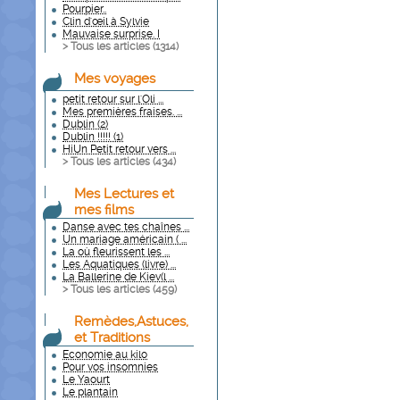
Pourpier..
Clin d'œil à Sylvie
Mauvaise surprise. I
> Tous les articles (
1314
)
Mes voyages
petit retour sur l'Oli ...
Mes premières fraises. ...
Dublin (2)
Dublin !!!!! (1)
HiUn Petit retour vers ...
> Tous les articles (
434
)
Mes Lectures et
mes films
Danse avec tes chaînes ...
Un mariage américain ( ...
La où fleurissent les ...
Les Aquatiques (livre) ...
La Ballerine de Kiev(l ...
> Tous les articles (
459
)
Remèdes,Astuces,
et Traditions
Economie au kilo
Pour vos insomnies
Le Yaourt
Le plantain