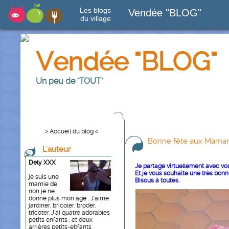
Les blogs
Vendée "BLOG"
du village
Vendée "BLOG"
Un peu de "TOUT"
> Accueil du blog <
Bonne fête aux Mama
L'auteur
Dely XXX
Je partage virtuellement avec vou
Et je vous souhaite une très bon
je suis une
Bisous à toutes.
mamie de
non je ne
donne plus mon âge . J'aime
jardiner, bricoler, broder,
tricoter. J'ai quatre adorables
petits enfants , et deux
arrières petits-ebfants