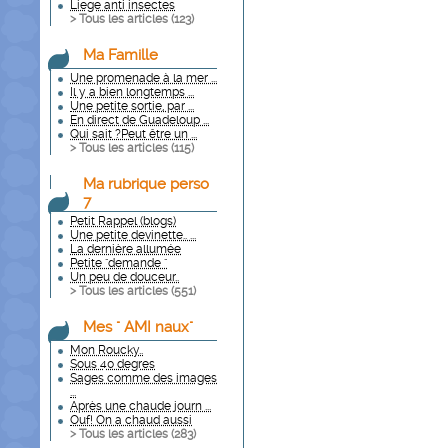
Liege anti insectes
> Tous les articles (
123
)
Ma Famille
Une promenade à la mer ...
Il y a bien longtemps ...
Une petite sortie, par ...
En direct de Guadeloup ...
Qui sait ?Peut être un ...
> Tous les articles (
115
)
Ma rubrique perso
7
Petit Rappel (blogs)
Une petite devinette.. ...
La dernière allumée
Petite "demande "
Un peu de douceur..
> Tous les articles (
551
)
Mes " AMI naux"
Mon Roucky..
Sous 40 degres
Sages comme des images
...
Après une chaude journ ...
Ouf! On a chaud aussi
> Tous les articles (
283
)