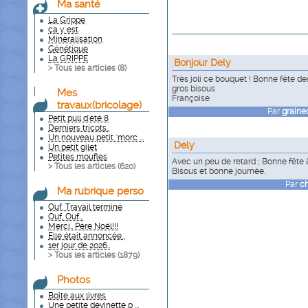
Ma santé
La Grippe
ça y est
Minéralisation
Génétique
La GRIPPE
Bonjour Dely
> Tous les articles (
8
)
Très joli ce bouquet ! Bonne fête 
gros bisous
Mes
Françoise
travaux(bricolage)
Par
graine
Petit pull d'été 8
Derniers tricots..
Un nouveau petit "morc ...
Dely
Un petit gilet
Petites moufles
Avec un peu de retard ; Bonne fête à
> Tous les articles (
620
)
Bisous et bonne journée.
Par
c
Ma rubrique perso
Ouf. Travail terminé
Ouf, Ouf...
Merci.. Père Noël!!!
Elle était annoncée..
1er jour de 2026..
> Tous les articles (
1879
)
Photos
Boîte aux livres
Une petite devinette p ...