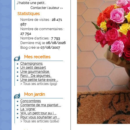
.J'habite une petit...
Contacter l'auteur
>>
Statistiques
Nombre de visites :
28 471
567
Nombre de commentaires :
27 754
Nombre d'articles :
7 793
Dernière màj le
06/08/2026
Blog créé le
07/08/2007
Mes recettes
Champignons
Un petit dessert
Une gourmandise.
Farci... De légumes..
Une petite tarte expre ...
> Tous les articles (
919
)
Mon jardin
Concombres
Contente de ma plantat ...
La "vigne"
WA, un petit tour au j ...
Pour vous souhaiter un ...
> Tous les articles (
1084
)