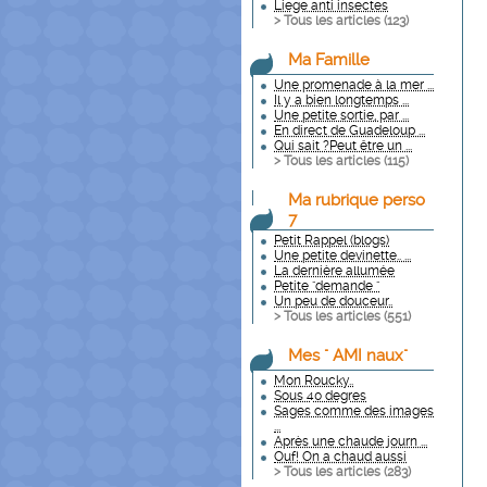
Liege anti insectes
> Tous les articles (
123
)
Ma Famille
Une promenade à la mer ...
Il y a bien longtemps ...
Une petite sortie, par ...
En direct de Guadeloup ...
Qui sait ?Peut être un ...
> Tous les articles (
115
)
Ma rubrique perso
7
Petit Rappel (blogs)
Une petite devinette.. ...
La dernière allumée
Petite "demande "
Un peu de douceur..
> Tous les articles (
551
)
Mes " AMI naux"
Mon Roucky..
Sous 40 degres
Sages comme des images
...
Après une chaude journ ...
Ouf! On a chaud aussi
> Tous les articles (
283
)