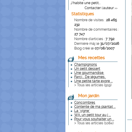
.J'habite une petit...
Contacter l'auteur
>>
Statistiques
Nombre de visites :
28 465
232
Nombre de commentaires :
27 747
Nombre d'articles :
7 792
Dernière màj le
31/07/2026
Blog créé le
07/08/2007
Mes recettes
Champignons
Un petit dessert
Une gourmandise.
Farci... De légumes..
Une petite tarte expre ...
> Tous les articles (
919
)
Mon jardin
Concombres
Contente de ma plantat ...
La "vigne"
WA, un petit tour au j ...
Pour vous souhaiter un ...
> Tous les articles (
1084
)