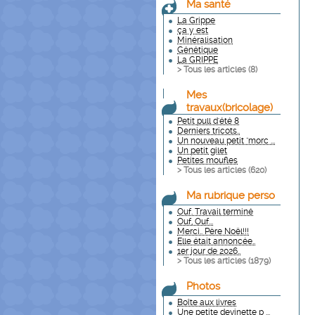
Ma santé
La Grippe
ça y est
Minéralisation
Génétique
La GRIPPE
> Tous les articles (
8
)
Mes
travaux(bricolage)
Petit pull d'été 8
Derniers tricots..
Un nouveau petit "morc ...
Un petit gilet
Petites moufles
> Tous les articles (
620
)
Ma rubrique perso
Ouf. Travail terminé
Ouf, Ouf...
Merci.. Père Noël!!!
Elle était annoncée..
1er jour de 2026..
> Tous les articles (
1879
)
Photos
Boîte aux livres
Une petite devinette p ...