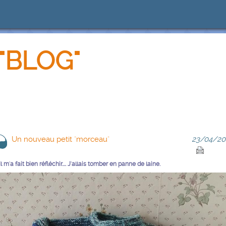
"BLOG"
Un nouveau petit "morceau"
23/04/20
Il m'a fait bien réfléchir.... J'allais tomber en panne de laine.