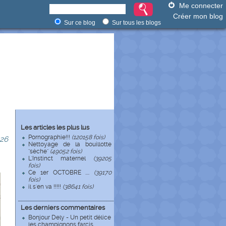
Me connecter
Créer mon blog
Sur ce blog
Sur tous les blogs
Les articles les plus lus
Pornographie!!!
(120158 fois)
26
Nettoyage de la bouillotte
"sèche"
(49052 fois)
L'Instinct maternel
(39205
fois)
Ce 1er OCTOBRE ....
(39170
fois)
il s'en va !!!!!
(38641 fois)
Les derniers commentaires
Bonjour Dely - Un petit délice
les champignons farcis ...