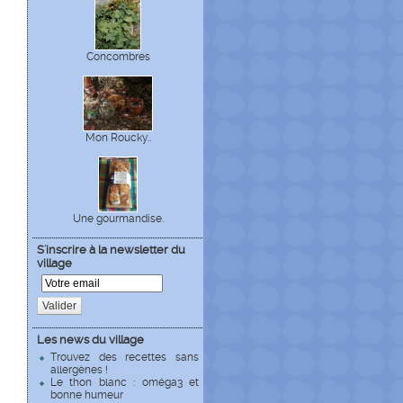
Concombres
Mon Roucky..
Une gourmandise.
S'inscrire à la newsletter du
village
Valider
Les news du village
Trouvez des recettes sans
allergènes !
Le thon blanc : oméga3 et
bonne humeur