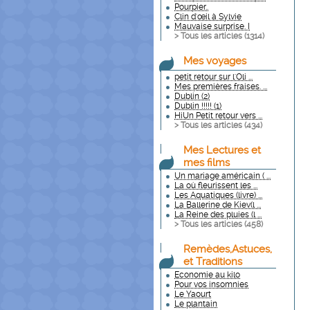
Pourpier..
Clin d'œil à Sylvie
Mauvaise surprise. I
> Tous les articles (
1314
)
Mes voyages
petit retour sur l'Oli ...
Mes premières fraises. ...
Dublin (2)
Dublin !!!!! (1)
HiUn Petit retour vers ...
> Tous les articles (
434
)
Mes Lectures et
mes films
Un mariage américain ( ...
La où fleurissent les ...
Les Aquatiques (livre) ...
La Ballerine de Kiev(l ...
La Reine des pluies (l ...
> Tous les articles (
458
)
Remèdes,Astuces,
et Traditions
Economie au kilo
Pour vos insomnies
Le Yaourt
Le plantain