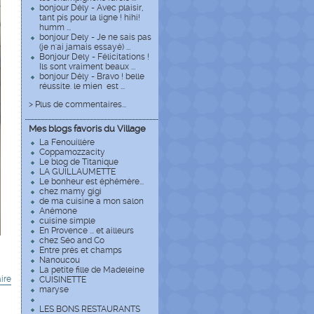
bonjour Dély - Avec plaisir,
tant pis pour la ligne ! hihi!
humm ...
bonjour Dely - Je ne sais pas
(je n'ai jamais essayé) ...
Bonjour Dely - Félicitations !
Ils sont vraiment beaux ...
bonjour Dély - Bravo ! belle
réussite. le mien est ...
> Plus de commentaires...
Mes blogs favoris du Village
La Fenouillère
Coppamozzacity
Le blog de Titanique
LA GUILLAUMETTE
Le bonheur est éphémère...
chez mamy gigi
de ma cuisine a mon salon
Anémone
cuisine simple
En Provence ... et ailleurs
chez Séo and Co
Entre prés et champs
Nanoucou
La petite fille de Madeleine
ire
CUISINETTE
maryse
LES BONS RESTAURANTS