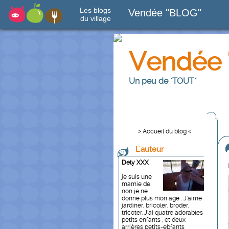
Les blogs
Vendée "BLOG"
du village
Vendée 
Un peu de "TOUT"
> Accueil du blog <
L'auteur
Dely XXX
je suis une
mamie de
non je ne
donne plus mon âge . J'aime
jardiner, bricoler, broder,
tricoter. J'ai quatre adorables
petits enfants , et deux
arrières petits-ebfants