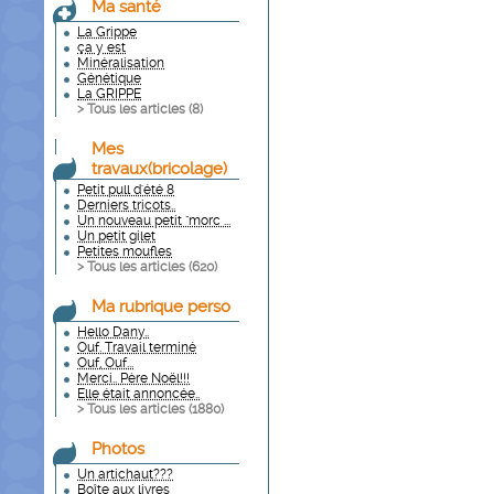
Ma santé
La Grippe
ça y est
Minéralisation
Génétique
La GRIPPE
> Tous les articles (
8
)
Mes
travaux(bricolage)
Petit pull d'été 8
Derniers tricots..
Un nouveau petit "morc ...
Un petit gilet
Petites moufles
> Tous les articles (
620
)
Ma rubrique perso
Hello Dany..
Ouf. Travail terminé
Ouf, Ouf...
Merci.. Père Noël!!!
Elle était annoncée..
> Tous les articles (
1880
)
Photos
Un artichaut???
Boîte aux livres