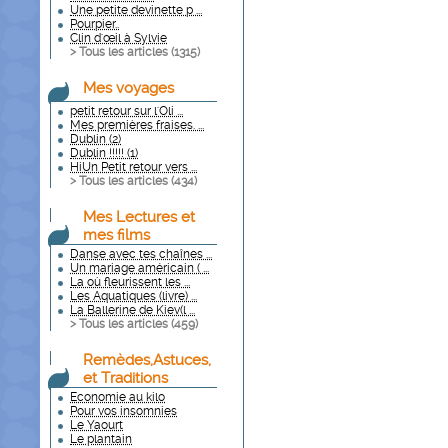
Une petite devinette p ...
Pourpier..
Clin d'œil à Sylvie
> Tous les articles (
1315
)
Mes voyages
petit retour sur l'Oli ...
Mes premières fraises. ...
Dublin (2)
Dublin !!!!! (1)
HiUn Petit retour vers ...
> Tous les articles (
434
)
Mes Lectures et
mes films
Danse avec tes chaînes ...
Un mariage américain ( ...
La où fleurissent les ...
Les Aquatiques (livre) ...
La Ballerine de Kiev(l ...
> Tous les articles (
459
)
Remèdes,Astuces,
et Traditions
Economie au kilo
Pour vos insomnies
Le Yaourt
Le plantain