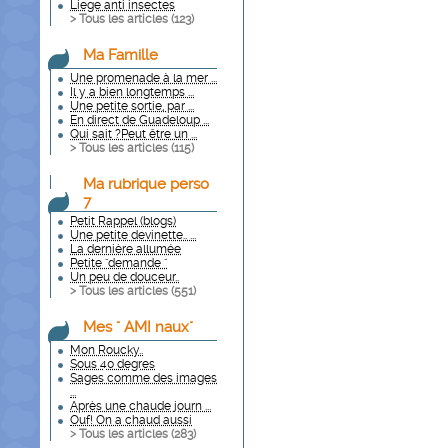
Liege anti insectes
> Tous les articles (
123
)
Ma Famille
Une promenade à la mer ...
Il y a bien longtemps ...
Une petite sortie, par ...
En direct de Guadeloup ...
Qui sait ?Peut être un ...
> Tous les articles (
115
)
Ma rubrique perso
7
Petit Rappel (blogs)
Une petite devinette.. ...
La dernière allumée
Petite "demande "
Un peu de douceur..
> Tous les articles (
551
)
Mes " AMI naux"
Mon Roucky..
Sous 40 degres
Sages comme des images
...
Après une chaude journ ...
Ouf! On a chaud aussi
> Tous les articles (
283
)