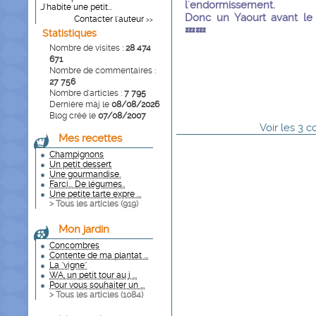
l'endormissement.
.J'habite une petit...
Donc un Yaourt avant le
Contacter l'auteur
>>
💤💤
Statistiques
Nombre de visites :
28 474
671
Nombre de commentaires :
27 756
Nombre d'articles :
7 795
Dernière màj le
08/08/2026
Blog créé le
07/08/2007
Voir
les
3
co
Mes recettes
Champignons
Un petit dessert
Une gourmandise.
Farci... De légumes..
Une petite tarte expre ...
> Tous les articles (
919
)
Mon jardin
Concombres
Contente de ma plantat ...
La "vigne"
WA, un petit tour au j ...
Pour vous souhaiter un ...
> Tous les articles (
1084
)