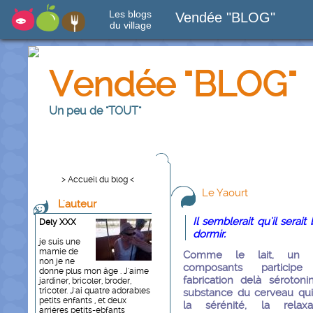
Les blogs
Vendée "BLOG"
du village
Vendée "BLOG"
Un peu de "TOUT"
> Accueil du blog <
Le Yaourt
L'auteur
Il semblerait qu'il serai
Dely XXX
dormir.
je suis une
mamie de
Comme le lait, un 
non je ne
composants partici
donne plus mon âge . J'aime
fabrication delà sérotoni
jardiner, bricoler, broder,
tricoter. J'ai quatre adorables
substance du cerveau qui
petits enfants , et deux
la sérénité, la relax
arrières petits-ebfants