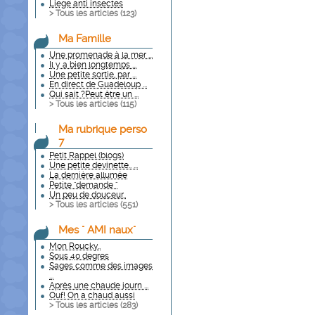
Liege anti insectes
> Tous les articles (
123
)
Ma Famille
Une promenade à la mer ...
Il y a bien longtemps ...
Une petite sortie, par ...
En direct de Guadeloup ...
Qui sait ?Peut être un ...
> Tous les articles (
115
)
Ma rubrique perso
7
Petit Rappel (blogs)
Une petite devinette.. ...
La dernière allumée
Petite "demande "
Un peu de douceur..
> Tous les articles (
551
)
Mes " AMI naux"
Mon Roucky..
Sous 40 degres
Sages comme des images
...
Après une chaude journ ...
Ouf! On a chaud aussi
> Tous les articles (
283
)