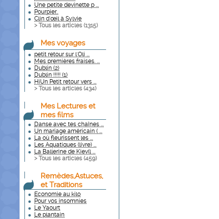
Une petite devinette p ...
Pourpier..
Clin d'œil à Sylvie
> Tous les articles (
1315
)
Mes voyages
petit retour sur l'Oli ...
Mes premières fraises. ...
Dublin (2)
Dublin !!!!! (1)
HiUn Petit retour vers ...
> Tous les articles (
434
)
Mes Lectures et
mes films
Danse avec tes chaînes ...
Un mariage américain ( ...
La où fleurissent les ...
Les Aquatiques (livre) ...
La Ballerine de Kiev(l ...
> Tous les articles (
459
)
Remèdes,Astuces,
et Traditions
Economie au kilo
Pour vos insomnies
Le Yaourt
Le plantain