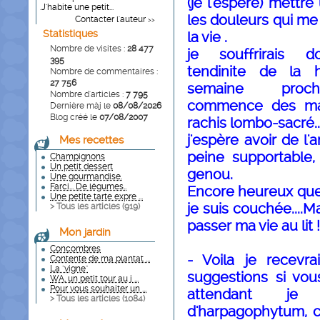
(je l'espère) mettr
.J'habite une petit...
les douleurs qui me
Contacter l'auteur
>>
Statistiques
la vie .
Nombre de visites :
28 477
je souffrirais 
395
tendinite de la 
Nombre de commentaires :
27 756
semaine proc
Nombre d'articles :
7 795
commence des mas
Dernière màj le
08/08/2026
Blog créé le
07/08/2007
rachis lombo-sacré...
j'espère avoir de l'a
Mes recettes
peine supportable, 
Champignons
Un petit dessert
genou.
Une gourmandise.
Farci... De légumes..
Encore heureux que 
Une petite tarte expre ...
je suis couchée....
> Tous les articles (
919
)
passer ma vie au lit !!
Mon jardin
Concombres
- Voila je recevra
Contente de ma plantat ...
La "vigne"
suggestions si vou
WA, un petit tour au j ...
Pour vous souhaiter un ...
attendant je
> Tous les articles (
1084
)
d'harpagophytum, 