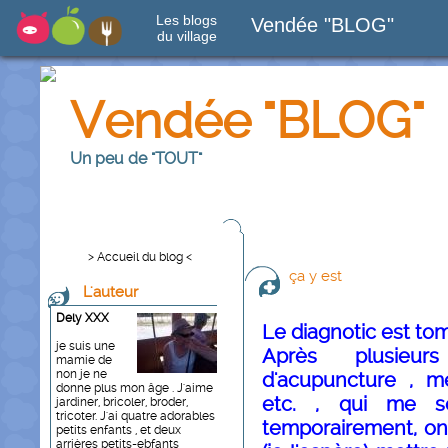
Les blogs
Vendée "BLOG"
du village
Vendée "BLOG"
Un peu de "TOUT"
> Accueil du blog <
ça y est
L'auteur
Dely XXX
Le diagnotic est tomb
je suis une
Après plusieur
mamie de
non je ne
d'acupuncture , m
donne plus mon âge . J'aime
etc. , qui me so
jardiner, bricoler, broder,
tricoter. J'ai quatre adorables
temporairement, on 
petits enfants , et deux
arrières petits-ebfants