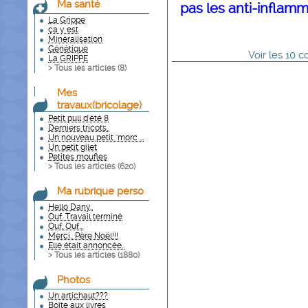
Ma santé
pas les anti-inflamm
La Grippe
ça y est
Minéralisation
Génétique
Voir
les
10
co
La GRIPPE
> Tous les articles (
8
)
Mes
travaux(bricolage)
Petit pull d'été 8
Derniers tricots..
Un nouveau petit "morc ...
Un petit gilet
Petites moufles
> Tous les articles (
620
)
Ma rubrique perso
Hello Dany..
Ouf. Travail terminé
Ouf, Ouf...
Merci.. Père Noël!!!
Elle était annoncée..
> Tous les articles (
1880
)
Photos
Un artichaut???
Boîte aux livres