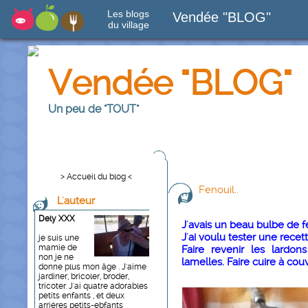
Les blogs
Vendée "BLOG"
du village
Vendée "BLOG"
Un peu de "TOUT"
> Accueil du blog <
Fenouil..
L'auteur
Dely XXX
J'avais un beau bulbe de fe
J'ai voulu tester une recett
je suis une
mamie de
Faire revenir les lardon
non je ne
lamelles. Faire cuire à couv
donne plus mon âge . J'aime
jardiner, bricoler, broder,
tricoter. J'ai quatre adorables
petits enfants , et deux
arrières petits-ebfants