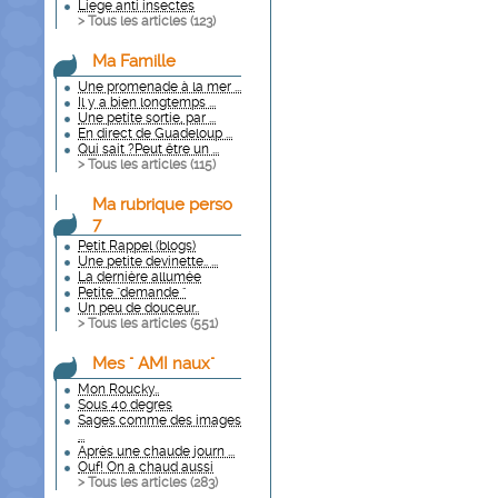
Liege anti insectes
> Tous les articles (
123
)
Ma Famille
Une promenade à la mer ...
Il y a bien longtemps ...
Une petite sortie, par ...
En direct de Guadeloup ...
Qui sait ?Peut être un ...
> Tous les articles (
115
)
Ma rubrique perso
7
Petit Rappel (blogs)
Une petite devinette.. ...
La dernière allumée
Petite "demande "
Un peu de douceur..
> Tous les articles (
551
)
Mes " AMI naux"
Mon Roucky..
Sous 40 degres
Sages comme des images
...
Après une chaude journ ...
Ouf! On a chaud aussi
> Tous les articles (
283
)