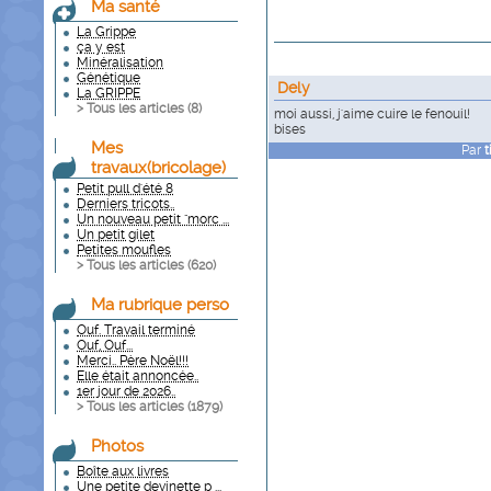
Ma santé
La Grippe
ça y est
Minéralisation
Génétique
Dely
La GRIPPE
> Tous les articles (
8
)
moi aussi, j'aime cuire le fenouil!
bises
Mes
Par
t
travaux(bricolage)
Petit pull d'été 8
Derniers tricots..
Un nouveau petit "morc ...
Un petit gilet
Petites moufles
> Tous les articles (
620
)
Ma rubrique perso
Ouf. Travail terminé
Ouf, Ouf...
Merci.. Père Noël!!!
Elle était annoncée..
1er jour de 2026..
> Tous les articles (
1879
)
Photos
Boîte aux livres
Une petite devinette p ...