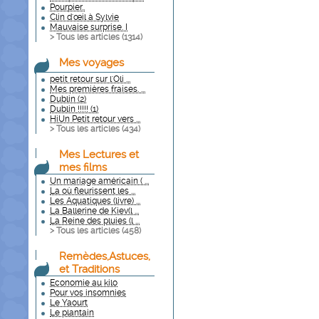
Pourpier..
Clin d'œil à Sylvie
Mauvaise surprise. I
> Tous les articles (
1314
)
Mes voyages
petit retour sur l'Oli ...
Mes premières fraises. ...
Dublin (2)
Dublin !!!!! (1)
HiUn Petit retour vers ...
> Tous les articles (
434
)
Mes Lectures et
mes films
Un mariage américain ( ...
La où fleurissent les ...
Les Aquatiques (livre) ...
La Ballerine de Kiev(l ...
La Reine des pluies (l ...
> Tous les articles (
458
)
Remèdes,Astuces,
et Traditions
Economie au kilo
Pour vos insomnies
Le Yaourt
Le plantain