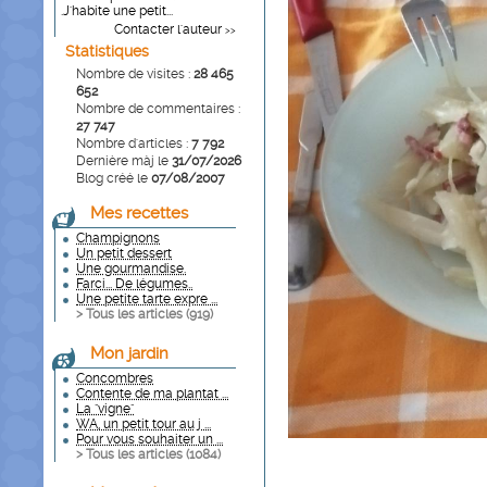
.J'habite une petit...
Contacter l'auteur
>>
Statistiques
Nombre de visites :
28 465
652
Nombre de commentaires :
27 747
Nombre d'articles :
7 792
Dernière màj le
31/07/2026
Blog créé le
07/08/2007
Mes recettes
Champignons
Un petit dessert
Une gourmandise.
Farci... De légumes..
Une petite tarte expre ...
> Tous les articles (
919
)
Mon jardin
Concombres
Contente de ma plantat ...
La "vigne"
WA, un petit tour au j ...
Pour vous souhaiter un ...
> Tous les articles (
1084
)