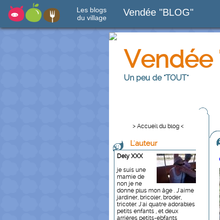
Les blogs
Vendée "BLOG"
du village
Vendée 
Un peu de "TOUT"
> Accueil du blog <
L'auteur
Dely XXX
je suis une
mamie de
non je ne
donne plus mon âge . J'aime
jardiner, bricoler, broder,
tricoter. J'ai quatre adorables
petits enfants , et deux
arrières petits-ebfants