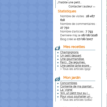
.J'habite une petit...
Contacter l'auteur
>>
Statistiques
Nombre de visites :
28 467
618
Nombre de commentaires :
27 750
Nombre d'articles :
7 793
Dernière màj le
06/08/2026
Blog créé le
07/08/2007
Mes recettes
Champignons
Un petit dessert
Une gourmandise.
Farci... De légumes..
Une petite tarte expre ...
> Tous les articles (
919
)
Mon jardin
Concombres
Contente de ma plantat ...
La "vigne"
WA, un petit tour au j ...
Pour vous souhaiter un ...
> Tous les articles (
1084
)