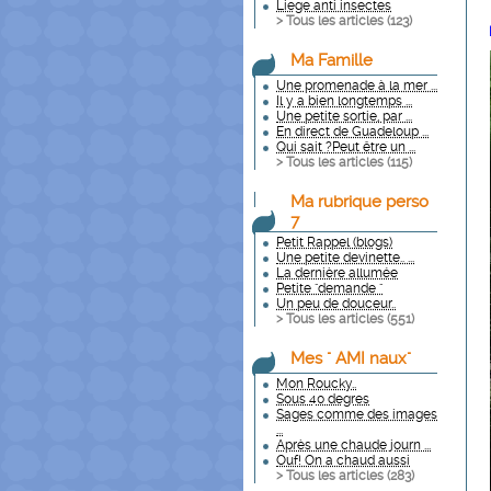
Liege anti insectes
> Tous les articles (
123
)
Ma Famille
Une promenade à la mer ...
Il y a bien longtemps ...
Une petite sortie, par ...
En direct de Guadeloup ...
Qui sait ?Peut être un ...
> Tous les articles (
115
)
Ma rubrique perso
7
Petit Rappel (blogs)
Une petite devinette.. ...
La dernière allumée
Petite "demande "
Un peu de douceur..
> Tous les articles (
551
)
Mes " AMI naux"
Mon Roucky..
Sous 40 degres
Sages comme des images
...
Après une chaude journ ...
Ouf! On a chaud aussi
> Tous les articles (
283
)