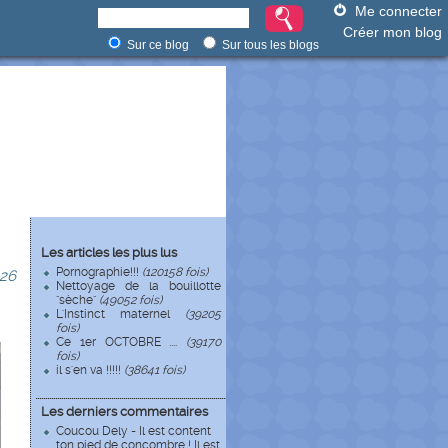
Me connecter
Créer mon blog
Sur ce blog
Sur tous les blogs
Les articles les plus lus
Pornographie!!!
(120158 fois)
26
Nettoyage de la bouillotte
"sèche"
(49052 fois)
L'Instinct maternel
(39205
fois)
Ce 1er OCTOBRE ....
(39170
fois)
il s'en va !!!!!
(38641 fois)
Les derniers commentaires
Coucou Dely - Il est content
ton pied de concombre ! Il est