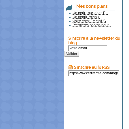
Mes bons plans
Un petit 'tour' chez E ...
Un gentil "minou"
visite chez EMMAÜS
Premières photos pour ...
S'inscrire à la newsletter du
blog
Valider
S'inscrire au fil RSS