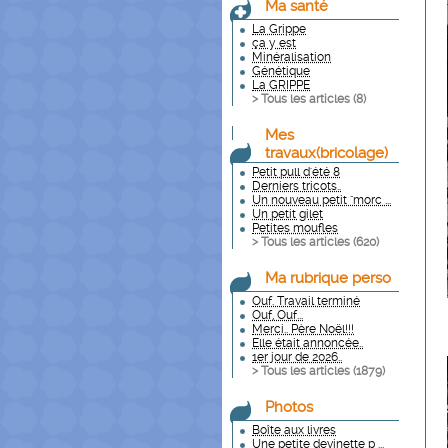
Ma santé
La Grippe
ça y est
Minéralisation
Génétique
La GRIPPE
> Tous les articles (
8
)
Mes
travaux(bricolage)
Petit pull d'été 8
Derniers tricots..
Un nouveau petit "morc ...
Un petit gilet
Petites moufles
> Tous les articles (
620
)
Ma rubrique perso
Ouf. Travail terminé
Ouf, Ouf...
Merci.. Père Noël!!!
Elle était annoncée..
1er jour de 2026..
> Tous les articles (
1879
)
Photos
Boîte aux livres
Une petite devinette p ...