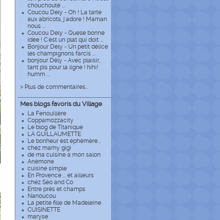
chouchouté ...
Coucou Dely - Oh ! La tarte
aux abricots, j'adore ! Maman
nous ...
Coucou Dely - Quelle bonne
idée ! C'est un plat qui doit ...
Bonjour Dely - Un petit délice
les champignons farcis ...
bonjour Dély - Avec plaisir,
tant pis pour la ligne ! hihi!
humm ...
> Plus de commentaires...
Mes blogs favoris du Village
La Fenouillère
Coppamozzacity
Le blog de Titanique
LA GUILLAUMETTE
Le bonheur est éphémère...
chez mamy gigi
de ma cuisine a mon salon
Anémone
cuisine simple
En Provence ... et ailleurs
chez Séo and Co
Entre prés et champs
Nanoucou
La petite fille de Madeleine
CUISINETTE
maryse