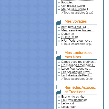
Pourpier..
Clin d'œil à Sylvie
Mauvaise surprise. I
> Tous les articles (
1314
)
Mes voyages
petit retour sur l'Oli ...
Mes premières fraises. ...
Dublin (2)
Dublin !!!!! (1)
HiUn Petit retour vers ...
> Tous les articles (
434
)
Mes Lectures et
mes films
Danse avec tes chaînes ...
Un mariage américain ( ...
La où fleurissent les ...
Les Aquatiques (livre) ...
La Ballerine de Kiev(l ...
> Tous les articles (
459
)
Remèdes,Astuces,
et Traditions
Economie au kilo
Pour vos insomnies
Le Yaourt
Le plantain