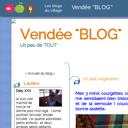
Les blogs
Vendée "BLOG"
du village
Vendée "BLOG"
Un peu de "TOUT"
> Accueil du blog <
Un plat végétarien..
L'auteur
Dely XXX
Mes 3 minis courgettes, c
me semblaient bien tristou
je suis une
mamie de
et de la semoule ( couco
non je ne
bonne assiette..
donne plus mon âge . J'aime
jardiner, bricoler, broder,
tricoter. J'ai quatre adorables
petits enfants , et deux
arrières petits-ebfants