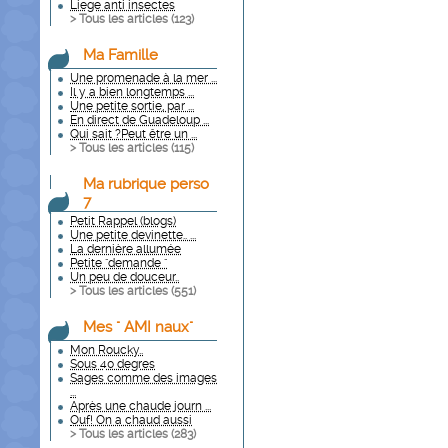
Liege anti insectes
> Tous les articles (
123
)
Ma Famille
Une promenade à la mer ...
Il y a bien longtemps ...
Une petite sortie, par ...
En direct de Guadeloup ...
Qui sait ?Peut être un ...
> Tous les articles (
115
)
Ma rubrique perso
7
Petit Rappel (blogs)
Une petite devinette.. ...
La dernière allumée
Petite "demande "
Un peu de douceur..
> Tous les articles (
551
)
Mes " AMI naux"
Mon Roucky..
Sous 40 degres
Sages comme des images
...
Après une chaude journ ...
Ouf! On a chaud aussi
> Tous les articles (
283
)