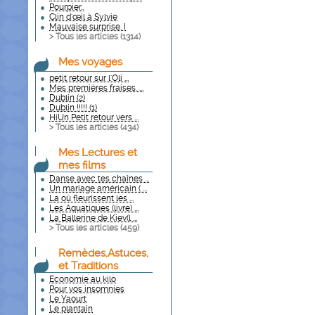
Pourpier..
Clin d'œil à Sylvie
Mauvaise surprise. I
> Tous les articles (
1314
)
Mes voyages
petit retour sur l'Oli ...
Mes premières fraises. ...
Dublin (2)
Dublin !!!!! (1)
HiUn Petit retour vers ...
> Tous les articles (
434
)
Mes Lectures et
mes films
Danse avec tes chaînes ...
Un mariage américain ( ...
La où fleurissent les ...
Les Aquatiques (livre) ...
La Ballerine de Kiev(l ...
> Tous les articles (
459
)
Remèdes,Astuces,
et Traditions
Economie au kilo
Pour vos insomnies
Le Yaourt
Le plantain