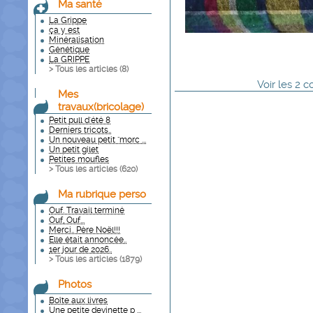
Ma santé
La Grippe
ça y est
Minéralisation
Génétique
La GRIPPE
> Tous les articles (
8
)
Voir
les
2
co
Mes
travaux(bricolage)
Petit pull d'été 8
Derniers tricots..
Un nouveau petit "morc ...
Un petit gilet
Petites moufles
> Tous les articles (
620
)
Ma rubrique perso
Ouf. Travail terminé
Ouf, Ouf...
Merci.. Père Noël!!!
Elle était annoncée..
1er jour de 2026..
> Tous les articles (
1879
)
Photos
Boîte aux livres
Une petite devinette p ...