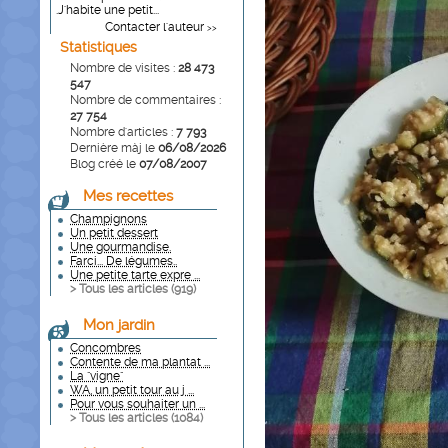
.J'habite une petit...
Contacter l'auteur
>>
Statistiques
Nombre de visites :
28 473
547
Nombre de commentaires :
27 754
Nombre d'articles :
7 793
Dernière màj le
06/08/2026
Blog créé le
07/08/2007
Mes recettes
Champignons
Un petit dessert
Une gourmandise.
Farci... De légumes..
Une petite tarte expre ...
> Tous les articles (
919
)
Mon jardin
Concombres
Contente de ma plantat ...
La "vigne"
WA, un petit tour au j ...
Pour vous souhaiter un ...
> Tous les articles (
1084
)