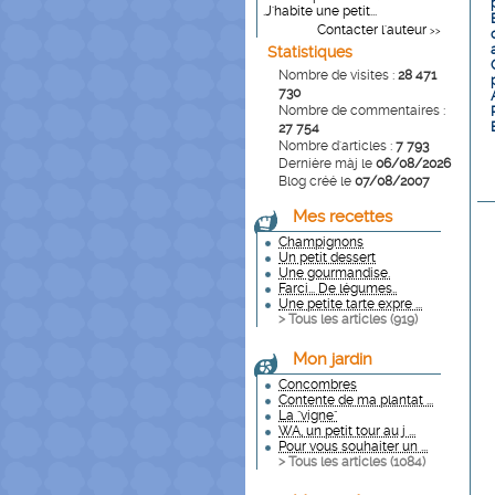
.J'habite une petit...
Contacter l'auteur
>>
Statistiques
Nombre de visites :
28 471
730
Nombre de commentaires :
27 754
Nombre d'articles :
7 793
Dernière màj le
06/08/2026
Blog créé le
07/08/2007
Mes recettes
Champignons
Un petit dessert
Une gourmandise.
Farci... De légumes..
Une petite tarte expre ...
> Tous les articles (
919
)
Mon jardin
Concombres
Contente de ma plantat ...
La "vigne"
WA, un petit tour au j ...
Pour vous souhaiter un ...
> Tous les articles (
1084
)