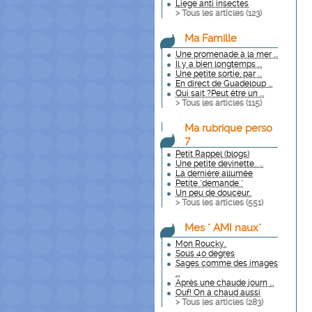
Liege anti insectes
> Tous les articles (
123
)
Ma Famille
Une promenade à la mer ...
Il y a bien longtemps ...
Une petite sortie, par ...
En direct de Guadeloup ...
Qui sait ?Peut être un ...
> Tous les articles (
115
)
Ma rubrique perso
7
Petit Rappel (blogs)
Une petite devinette.. ...
La dernière allumée
Petite "demande "
Un peu de douceur..
> Tous les articles (
551
)
Mes " AMI naux"
Mon Roucky..
Sous 40 degres
Sages comme des images
...
Après une chaude journ ...
Ouf! On a chaud aussi
> Tous les articles (
283
)