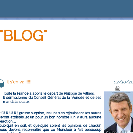
"BLOG"
il s'en va !!!!!
02/10/20
Toute la France a appris le départ de Philippe de Villiers.
Il démissionne du Conseil Général de la Vendée et de ses
mandats locaux.
HOUUUUU, grosse surprise, les uns s'en réjouissent, les autres
seront attristés...et un pour un bon nombre il n' y aura aucune
réaction ....
Quoiqu'il en soit, et quelques soient les opinions de chacun
nous devons reconnaitre que ce Monsieur à fait beaucoup