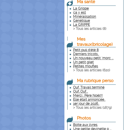
Ma santé
La Grippe
ça y est
Minéralisation
Génétique
La GRIPPE
> Tous les articles (
8
)
Mes
travaux(bricolage)
Petit pull d'été 8
Derniers tricots..
Un nouveau petit "morc ...
Un petit gilet
Petites moufles
> Tous les articles (
620
)
Ma rubrique perso
Ouf. Travail terminé
Ouf, Ouf...
Merci.. Père Noël!!!
Elle était annoncée..
1er jour de 2026..
> Tous les articles (
1879
)
Photos
Boîte aux livres
Une petite devinette p ...