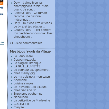
Dely - J'aime bien les
champignons farcis! Mais
ses
quand ce sont ...
Bonjour Dely - Ce roman
ous
raconte une histoire
méconnue ...
Dely - Tout doit être dit dans
ce livre, et les adultes ...
Coucou Dely - Il est content
ton pied de concombre ! Il est
chouchouté ...
ire
> Plus de commentaires...
Mes blogs favoris du Village
La Fenouillère
Coppamozzacity
Le blog de Titanique
LA GUILLAUMETTE
Le bonheur est éphémère...
chez mamy gigi
de ma cuisine a mon salon
Anémone
cuisine simple
En Provence ... et ailleurs
chez Séo and Co
Entre prés et champs
Nanoucou
La petite fille de Madeleine
CUISINETTE
maryse