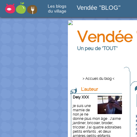
Les blogs
Vendée "BLOG"
du village
Vendée 
Un peu de "TOUT"
> Accueil du blog <
L'auteur
Dely XXX
je suis une
mamie de
non je ne
donne plus mon âge . J'aime
jardiner, bricoler, broder,
tricoter. J'ai quatre adorables
petits enfants , et deux
arrières petits-ebfants