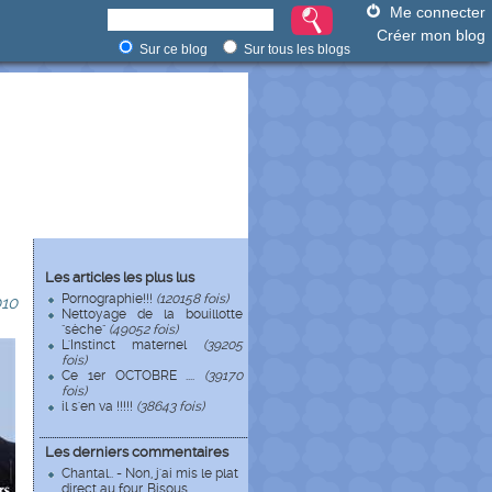
Me connecter
Créer mon blog
Sur ce blog
Sur tous les blogs
Les articles les plus lus
Pornographie!!!
(120158 fois)
10
Nettoyage de la bouillotte
"sèche"
(49052 fois)
L'Instinct maternel
(39205
fois)
Ce 1er OCTOBRE ....
(39170
fois)
il s'en va !!!!!
(38643 fois)
Les derniers commentaires
Chantal.. - Non, j'ai mis le plat
direct au four. Bisous ...