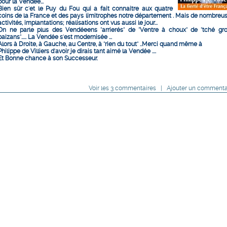
pour la Vendée...
Bien sûr c'et le Puy du Fou qui a fait connaitre aux quatre
coins de la France et des pays limitrophes notre département . Mais de nombreu
activités, implantations; réalisations ont vus aussi le jour...
On ne parle plus des Vendéeens "arrierés" de "Ventre à choux" de "tché gr
paizans"..... La Vendée s'est modernisée ...
Alors à Droite, à Gauche, au Centre, à "rien du tout" ..Merci quand même à
Philippe de Villiers d'avoir je dirais tant aimé la Vendée ....
Et Bonne chance à son Successeur.
Voir
les
3
commentaires
|
Ajouter un commenta