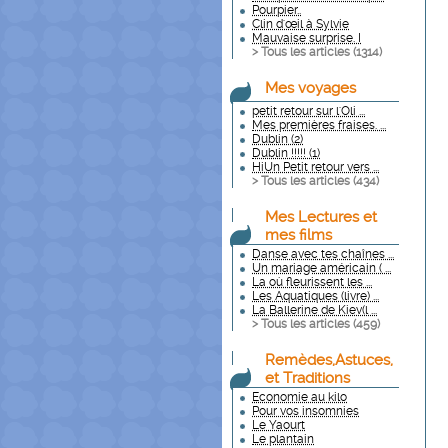
Pourpier..
Clin d'œil à Sylvie
Mauvaise surprise. I
> Tous les articles (
1314
)
Mes voyages
petit retour sur l'Oli ...
Mes premières fraises. ...
Dublin (2)
Dublin !!!!! (1)
HiUn Petit retour vers ...
> Tous les articles (
434
)
Mes Lectures et
mes films
Danse avec tes chaînes ...
Un mariage américain ( ...
La où fleurissent les ...
Les Aquatiques (livre) ...
La Ballerine de Kiev(l ...
> Tous les articles (
459
)
Remèdes,Astuces,
et Traditions
Economie au kilo
Pour vos insomnies
Le Yaourt
Le plantain