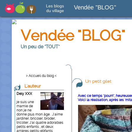
Les blogs
Vendée "BLOG"
du village
Vendée "BLOG"
Un peu de "TOUT"
> Accueil du blog <
Un petit gilet
L'auteur
Dely XXX
Avec ce temps "pourri", heureuseme
Voici la réalisation, après les 'mit
je suis une
mamie de
non je ne
donne plus mon âge . J'aime
jardiner, bricoler, broder,
tricoter. J'ai quatre adorables
petits enfants , et deux
arrières petits-ebfants