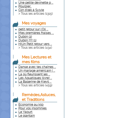
Une petite devinette p ...
Pourpier..
Clin d'œil à Sylvie
> Tous les articles (
1315
)
Mes voyages
petit retour sur l'Oli ...
Mes premières fraises. ...
Dublin (2)
Dublin !!!!! (1)
HiUn Petit retour vers ...
> Tous les articles (
434
)
Mes Lectures et
mes films
Danse avec tes chaînes ...
Un mariage américain ( ...
La où fleurissent les ...
Les Aquatiques (livre) ...
La Ballerine de Kiev(l ...
> Tous les articles (
459
)
Remèdes,Astuces,
et Traditions
Economie au kilo
Pour vos insomnies
Le Yaourt
Le plantain