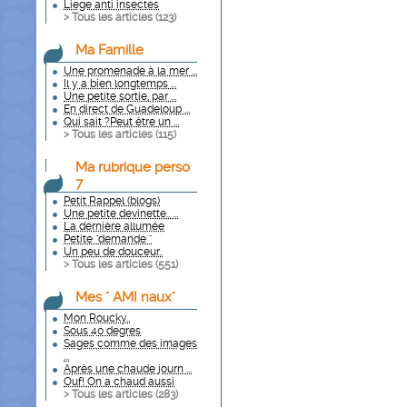
Liege anti insectes
> Tous les articles (
123
)
Ma Famille
Une promenade à la mer ...
Il y a bien longtemps ...
Une petite sortie, par ...
En direct de Guadeloup ...
Qui sait ?Peut être un ...
> Tous les articles (
115
)
Ma rubrique perso
7
Petit Rappel (blogs)
Une petite devinette.. ...
La dernière allumée
Petite "demande "
Un peu de douceur..
> Tous les articles (
551
)
Mes " AMI naux"
Mon Roucky..
Sous 40 degres
Sages comme des images
...
Après une chaude journ ...
Ouf! On a chaud aussi
> Tous les articles (
283
)