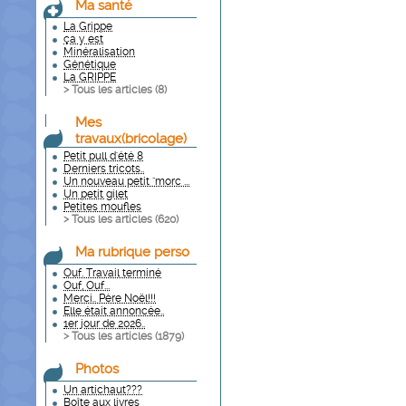
Ma santé
La Grippe
ça y est
Minéralisation
Génétique
La GRIPPE
> Tous les articles (
8
)
Mes
travaux(bricolage)
Petit pull d'été 8
Derniers tricots..
Un nouveau petit "morc ...
Un petit gilet
Petites moufles
> Tous les articles (
620
)
Ma rubrique perso
Ouf. Travail terminé
Ouf, Ouf...
Merci.. Père Noël!!!
Elle était annoncée..
1er jour de 2026..
> Tous les articles (
1879
)
Photos
Un artichaut???
Boîte aux livres