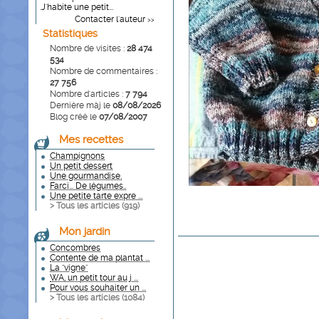
.J'habite une petit...
Contacter l'auteur
>>
Statistiques
Nombre de visites :
28 474
534
Nombre de commentaires :
27 756
Nombre d'articles :
7 794
Dernière màj le
08/08/2026
Blog créé le
07/08/2007
Mes recettes
Champignons
Un petit dessert
Une gourmandise.
Farci... De légumes..
Une petite tarte expre ...
> Tous les articles (
919
)
Mon jardin
Concombres
Contente de ma plantat ...
La "vigne"
WA, un petit tour au j ...
Pour vous souhaiter un ...
> Tous les articles (
1084
)