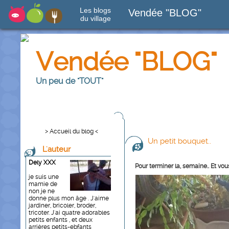
Les blogs
Vendée "BLOG"
du village
Vendée "BLOG"
Un peu de "TOUT"
> Accueil du blog <
Un petit bouquet..
L'auteur
Dely XXX
Pour terminer la, semaine.. Et v
je suis une
mamie de
non je ne
donne plus mon âge . J'aime
jardiner, bricoler, broder,
tricoter. J'ai quatre adorables
petits enfants , et deux
arrières petits-ebfants