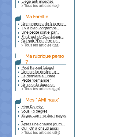
Liege anti insectes
> Tous les articles (
123
)
Ma Famille
Une promenade à la mer ...
Il y a bien longtemps ...
Une petite sortie, par ...
En direct de Guadeloup ...
Qui sait ?Peut être un ...
> Tous les articles (
115
)
Ma rubrique perso
7
Petit Rappel (blogs)
Une petite devinette.. ...
La dernière allumée
Petite "demande "
Un peu de douceur..
> Tous les articles (
551
)
Mes " AMI naux"
Mon Roucky..
Sous 40 degres
Sages comme des images
...
Après une chaude journ ...
Ouf! On a chaud aussi
> Tous les articles (
283
)