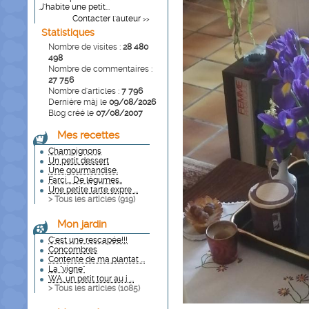
.J'habite une petit...
Contacter l'auteur
>>
Statistiques
Nombre de visites :
28 480
498
Nombre de commentaires :
27 756
Nombre d'articles :
7 796
Dernière màj le
09/08/2026
Blog créé le
07/08/2007
Mes recettes
Champignons
Un petit dessert
Une gourmandise.
Farci... De légumes..
Une petite tarte expre ...
> Tous les articles (
919
)
Mon jardin
C'est une rescapée!!!
Concombres
Contente de ma plantat ...
La "vigne"
WA, un petit tour au j ...
> Tous les articles (
1085
)