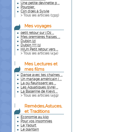
Une petite devinette p ...
Pourpier..
Clin d'œil à Sylvie
> Tous les articles (
1315
)
Mes voyages
petit retour sur l'Oli ...
Mes premières fraises. ...
Dublin (2)
Dublin !!!!! (1)
HiUn Petit retour vers ...
> Tous les articles (
434
)
Mes Lectures et
mes films
Danse avec tes chaînes ...
Un mariage américain ( ...
La où fleurissent les ...
Les Aquatiques (livre) ...
La Ballerine de Kiev(l ...
> Tous les articles (
459
)
Remèdes,Astuces,
et Traditions
Economie au kilo
Pour vos insomnies
Le Yaourt
Le plantain