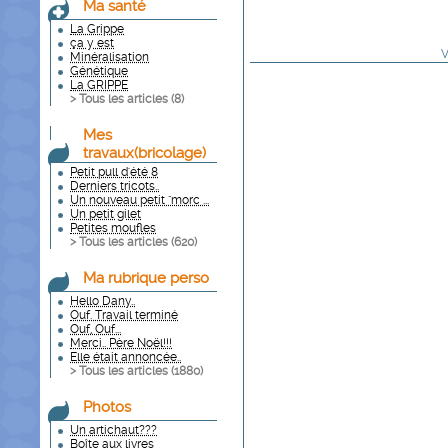
Ma santé
La Grippe
ça y est
V
Minéralisation
Génétique
La GRIPPE
> Tous les articles (
8
)
Mes
travaux(bricolage)
Petit pull d'été 8
Derniers tricots..
Un nouveau petit "morc ...
Un petit gilet
Petites moufles
> Tous les articles (
620
)
Ma rubrique perso
Hello Dany..
Ouf. Travail terminé
Ouf, Ouf...
Merci.. Père Noël!!!
Elle était annoncée..
> Tous les articles (
1880
)
Photos
Un artichaut???
Boîte aux livres