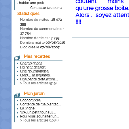
coûtent moins
.J'habite une petit...
qu'une grosse boite.
Contacter l'auteur
>>
Statistiques
Alors , soyez atten
Nombre de visites :
28 472
!!!!
359
Nombre de commentaires :
27 754
Nombre d'articles :
7 793
Dernière màj le
06/08/2026
Blog créé le
07/08/2007
Mes recettes
Champignons
Un petit dessert
Une gourmandise.
Farci... De légumes..
Une petite tarte expre ...
> Tous les articles (
919
)
Mon jardin
Concombres
Contente de ma plantat ...
La "vigne"
WA, un petit tour au j ...
Pour vous souhaiter un ...
> Tous les articles (
1084
)