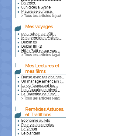
Pourpier..
Clin d'œil à Sylvie
Mauvaise surprise. I
> Tous les articles (
1314
)
Mes voyages
petit retour sur l'Oli ...
Mes premières fraises. ...
Dublin (2)
Dublin !!!!! (1)
HiUn Petit retour vers ...
> Tous les articles (
434
)
Mes Lectures et
mes films
Danse avec tes chaînes ...
Un mariage américain ( ...
La où fleurissent les ...
Les Aquatiques (livre) ...
La Ballerine de Kiev(l ...
> Tous les articles (
459
)
Remèdes,Astuces,
et Traditions
Economie au kilo
Pour vos insomnies
Le Yaourt
Le plantain