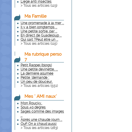
Liege anti insectes
> Tous les articles (
123
)
Ma Famille
Une promenade à la mer ...
Il y a bien longtemps ...
Une petite sortie, par ...
En direct de Guadeloup ...
Qui sait ?Peut être un ...
> Tous les articles (
115
)
Ma rubrique perso
7
Petit Rappel (blogs)
Une petite devinette.. ...
La dernière allumée
Petite "demande "
Un peu de douceur..
> Tous les articles (
551
)
Mes " AMI naux"
Mon Roucky..
Sous 40 degres
Sages comme des images
...
Après une chaude journ ...
Ouf! On a chaud aussi
> Tous les articles (
283
)