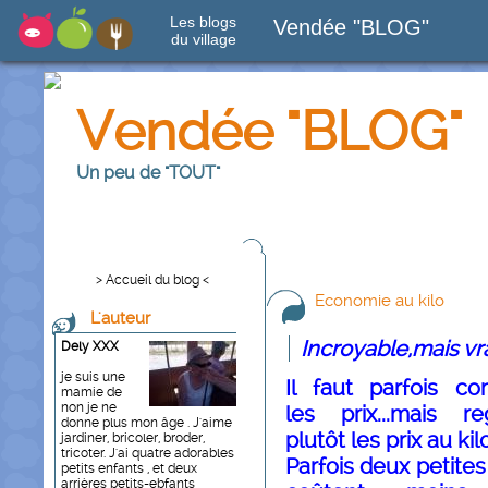
Les blogs
Vendée "BLOG"
du village
Vendée "BLOG"
Un peu de "TOUT"
> Accueil du blog <
Economie au kilo
L'auteur
Incroyable,mais vr
Dely XXX
je suis une
Il faut parfois co
mamie de
non je ne
les prix...mais re
donne plus mon âge . J'aime
plutôt les prix au kilo
jardiner, bricoler, broder,
tricoter. J'ai quatre adorables
Parfois deux petites
petits enfants , et deux
arrières petits-ebfants