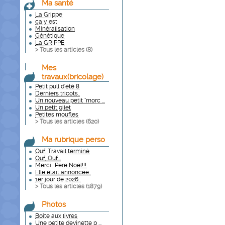
Ma santé
La Grippe
ça y est
Minéralisation
Génétique
La GRIPPE
> Tous les articles (
8
)
Mes
travaux(bricolage)
Petit pull d'été 8
Derniers tricots..
Un nouveau petit "morc ...
Un petit gilet
Petites moufles
> Tous les articles (
620
)
Ma rubrique perso
Ouf. Travail terminé
Ouf, Ouf...
Merci.. Père Noël!!!
Elle était annoncée..
1er jour de 2026..
> Tous les articles (
1879
)
Photos
Boîte aux livres
Une petite devinette p ...