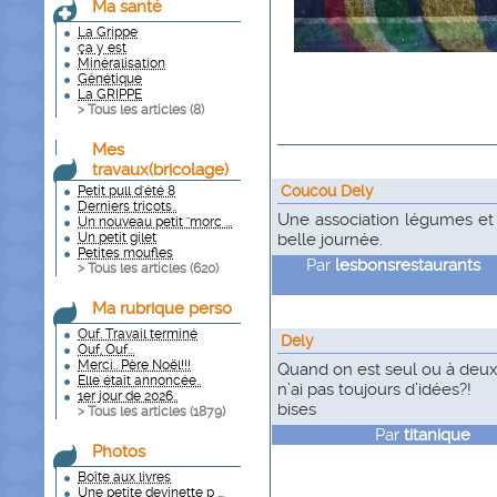
Ma santé
La Grippe
ça y est
Minéralisation
Génétique
La GRIPPE
> Tous les articles (
8
)
Mes
travaux(bricolage)
Coucou Dely
Petit pull d'été 8
Derniers tricots..
Une association légumes et 
Un nouveau petit "morc ...
Un petit gilet
belle journée.
Petites moufles
Par
lesbonsrestaurants
l
> Tous les articles (
620
)
Ma rubrique perso
Ouf. Travail terminé
Dely
Ouf, Ouf...
Merci.. Père Noël!!!
Quand on est seul ou à deux, 
Elle était annoncée..
n’ai pas toujours d’idées?!
1er jour de 2026..
bises
> Tous les articles (
1879
)
Par
titanique
le
Photos
Boîte aux livres
Une petite devinette p ...