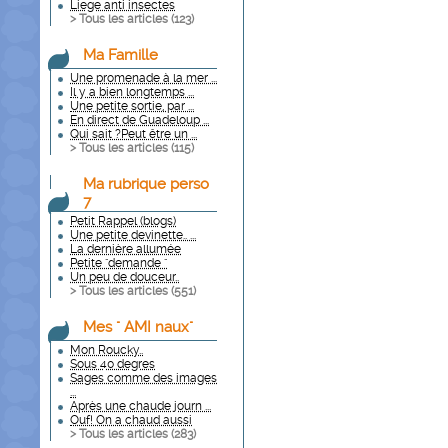
Liege anti insectes
> Tous les articles (
123
)
Ma Famille
Une promenade à la mer ...
Il y a bien longtemps ...
Une petite sortie, par ...
En direct de Guadeloup ...
Qui sait ?Peut être un ...
> Tous les articles (
115
)
Ma rubrique perso
7
Petit Rappel (blogs)
Une petite devinette.. ...
La dernière allumée
Petite "demande "
Un peu de douceur..
> Tous les articles (
551
)
Mes " AMI naux"
Mon Roucky..
Sous 40 degres
Sages comme des images
...
Après une chaude journ ...
Ouf! On a chaud aussi
> Tous les articles (
283
)