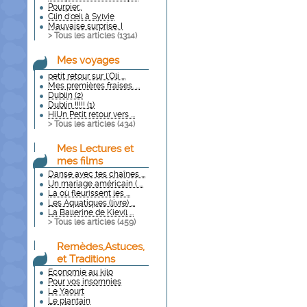
Pourpier..
Clin d'œil à Sylvie
Mauvaise surprise. I
> Tous les articles (
1314
)
Mes voyages
petit retour sur l'Oli ...
Mes premières fraises. ...
Dublin (2)
Dublin !!!!! (1)
HiUn Petit retour vers ...
> Tous les articles (
434
)
Mes Lectures et
mes films
Danse avec tes chaînes ...
Un mariage américain ( ...
La où fleurissent les ...
Les Aquatiques (livre) ...
La Ballerine de Kiev(l ...
> Tous les articles (
459
)
Remèdes,Astuces,
et Traditions
Economie au kilo
Pour vos insomnies
Le Yaourt
Le plantain