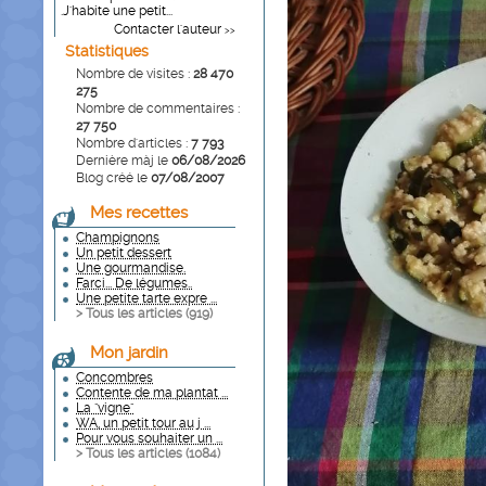
.J'habite une petit...
Contacter l'auteur
>>
Statistiques
Nombre de visites :
28 470
275
Nombre de commentaires :
27 750
Nombre d'articles :
7 793
Dernière màj le
06/08/2026
Blog créé le
07/08/2007
Mes recettes
Champignons
Un petit dessert
Une gourmandise.
Farci... De légumes..
Une petite tarte expre ...
> Tous les articles (
919
)
Mon jardin
Concombres
Contente de ma plantat ...
La "vigne"
WA, un petit tour au j ...
Pour vous souhaiter un ...
> Tous les articles (
1084
)