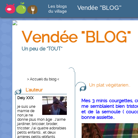
Les blogs
Vendée "BLOG"
du village
Vendée "BLOG"
Un peu de "TOUT"
> Accueil du blog <
Un plat végétarien..
L'auteur
Dely XXX
Mes 3 minis courgettes, c
me semblaient bien tristou
je suis une
mamie de
et de la semoule ( couco
non je ne
bonne assiette..
donne plus mon âge . J'aime
jardiner, bricoler, broder,
tricoter. J'ai quatre adorables
petits enfants , et deux
arrières petits-ebfants