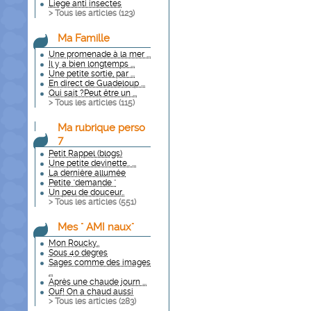
Liege anti insectes
> Tous les articles (
123
)
Ma Famille
Une promenade à la mer ...
Il y a bien longtemps ...
Une petite sortie, par ...
En direct de Guadeloup ...
Qui sait ?Peut être un ...
> Tous les articles (
115
)
Ma rubrique perso
7
Petit Rappel (blogs)
Une petite devinette.. ...
La dernière allumée
Petite "demande "
Un peu de douceur..
> Tous les articles (
551
)
Mes " AMI naux"
Mon Roucky..
Sous 40 degres
Sages comme des images
...
Après une chaude journ ...
Ouf! On a chaud aussi
> Tous les articles (
283
)