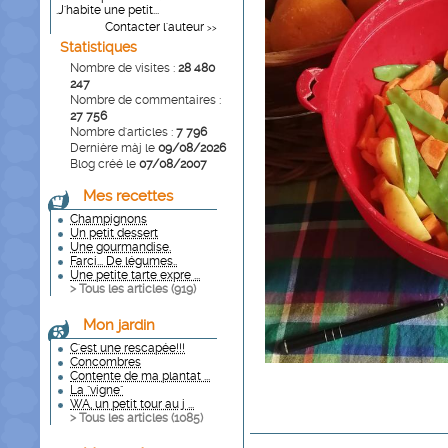
.J'habite une petit...
Contacter l'auteur
>>
Statistiques
Nombre de visites :
28 480
247
Nombre de commentaires :
27 756
Nombre d'articles :
7 796
Dernière màj le
09/08/2026
Blog créé le
07/08/2007
Mes recettes
Champignons
Un petit dessert
Une gourmandise.
Farci... De légumes..
Une petite tarte expre ...
> Tous les articles (
919
)
Mon jardin
C'est une rescapée!!!
Concombres
Contente de ma plantat ...
La "vigne"
WA, un petit tour au j ...
> Tous les articles (
1085
)