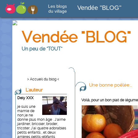
Les blogs
Vendée "BLOG"
du village
Vendée "BLOG"
Un peu de "TOUT"
> Accueil du blog <
Une bonne poêlée...
L'auteur
Dely XXX
Voilà, pour un bon plat de légum
je suis une
mamie de
non je ne
donne plus mon âge . J'aime
jardiner, bricoler, broder,
tricoter. J'ai quatre adorables
petits enfants , et deux
arrières petits-ebfants