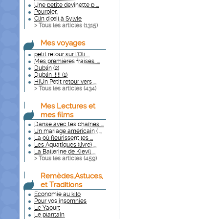
Une petite devinette p ...
Pourpier..
Clin d'œil à Sylvie
> Tous les articles (
1315
)
Mes voyages
petit retour sur l'Oli ...
Mes premières fraises. ...
Dublin (2)
Dublin !!!!! (1)
HiUn Petit retour vers ...
> Tous les articles (
434
)
Mes Lectures et
mes films
Danse avec tes chaînes ...
Un mariage américain ( ...
La où fleurissent les ...
Les Aquatiques (livre) ...
La Ballerine de Kiev(l ...
> Tous les articles (
459
)
Remèdes,Astuces,
et Traditions
Economie au kilo
Pour vos insomnies
Le Yaourt
Le plantain