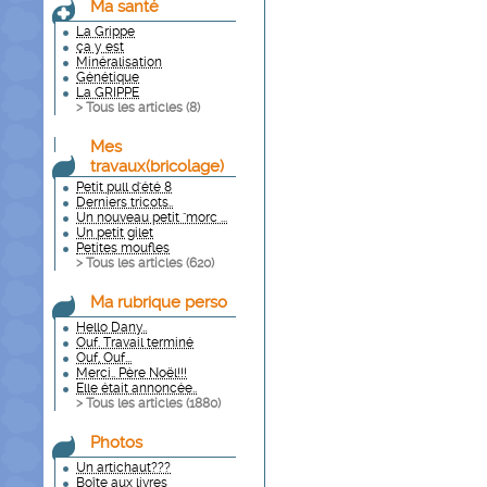
Ma santé
La Grippe
ça y est
Minéralisation
Génétique
La GRIPPE
> Tous les articles (
8
)
Mes
travaux(bricolage)
Petit pull d'été 8
Derniers tricots..
Un nouveau petit "morc ...
Un petit gilet
Petites moufles
> Tous les articles (
620
)
Ma rubrique perso
Hello Dany..
Ouf. Travail terminé
Ouf, Ouf...
Merci.. Père Noël!!!
Elle était annoncée..
> Tous les articles (
1880
)
Photos
Un artichaut???
Boîte aux livres