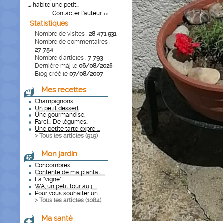
.J'habite une petit...
Contacter l'auteur
>>
Statistiques
Nombre de visites :
28 471 931
Nombre de commentaires :
27 754
Nombre d'articles :
7 793
Dernière màj le
06/08/2026
Blog créé le
07/08/2007
Mes recettes
Champignons
Un petit dessert
Une gourmandise.
Farci... De légumes..
Une petite tarte expre ...
> Tous les articles (
919
)
Mon jardin
Concombres
Contente de ma plantat ...
La "vigne"
WA, un petit tour au j ...
Pour vous souhaiter un ...
> Tous les articles (
1084
)
Ma santé