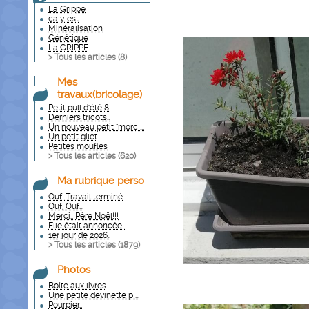
La Grippe
ça y est
Minéralisation
Génétique
La GRIPPE
> Tous les articles (
8
)
Mes
travaux(bricolage)
Petit pull d'été 8
Derniers tricots..
Un nouveau petit "morc ...
Un petit gilet
Petites moufles
> Tous les articles (
620
)
Ma rubrique perso
Ouf. Travail terminé
Ouf, Ouf...
Merci.. Père Noël!!!
Elle était annoncée..
1er jour de 2026..
> Tous les articles (
1879
)
Photos
Boîte aux livres
Une petite devinette p ...
Pourpier..