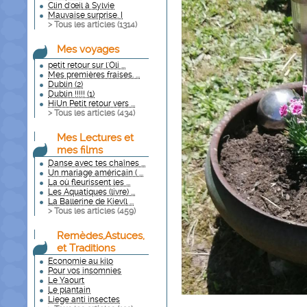
Clin d'œil à Sylvie
Mauvaise surprise. I
> Tous les articles (
1314
)
Mes voyages
petit retour sur l'Oli ...
Mes premières fraises. ...
Dublin (2)
Dublin !!!!! (1)
HiUn Petit retour vers ...
> Tous les articles (
434
)
Mes Lectures et
mes films
Danse avec tes chaînes ...
Un mariage américain ( ...
La où fleurissent les ...
Les Aquatiques (livre) ...
La Ballerine de Kiev(l ...
> Tous les articles (
459
)
Remèdes,Astuces,
et Traditions
Economie au kilo
Pour vos insomnies
Le Yaourt
Le plantain
Liege anti insectes