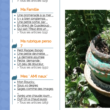
> Tous les articles (
123
)
Ma Famille
Une promenade à la mer ...
Il y a bien longtemps ...
Une petite sortie, par ...
En direct de Guadeloup ...
Qui sait ?Peut être un ...
> Tous les articles (
115
)
Ma rubrique perso
7
Petit Rappel (blogs)
Une petite devinette.. ...
La dernière allumée
Petite "demande "
Un peu de douceur..
> Tous les articles (
551
)
Mes " AMI naux"
Mon Roucky..
Sous 40 degres
Sages comme des images
...
Après une chaude journ ...
Ouf! On a chaud aussi
> Tous les articles (
283
)