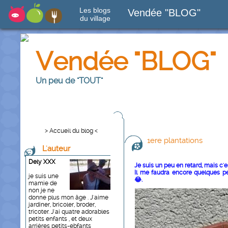
Les blogs
Vendée "BLOG"
du village
Vendée "BLOG"
Un peu de "TOUT"
> Accueil du blog <
1ere plantations
L'auteur
Dely XXX
Je suis un peu en retard, mais c'es
Il me faudra encore quelques pet
je suis une
😂.
mamie de
non je ne
donne plus mon âge . J'aime
jardiner, bricoler, broder,
tricoter. J'ai quatre adorables
petits enfants , et deux
arrières petits-ebfants