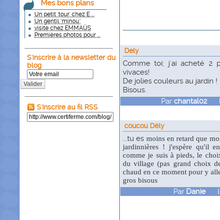
Mes bons plans
Un petit 'tour' chez E ...
Un gentil "minou"
visite chez EMMAÜS
Premières photos pour ...
Dely
S'inscrire à la newsletter du
Comme toi; j'ai acheté 2 p
blog
vivaces!
De jolies couleurs au jardin !
Valider
Bisous.
Par
chantal02
le 
S'inscrire au fil RSS
coucou Dély
...tu es
moins en retard que moi,
jardinnières ! j'espère qu'il 
comme je suis à pieds, le choix 
du village (pas grand choix de 
chaud en ce moment pour y aller
gros bisous
Par
Danie
le 