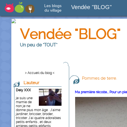
Les blogs
Vendée "BLOG"
du village
Vendée "BLOG"
Un peu de "TOUT"
> Accueil du blog <
Pommes de terre.
L'auteur
Dely XXX
Ma première récolte... Pour un pi
je suis une
mamie de
non je ne
donne plus mon âge . J'aime
jardiner, bricoler, broder,
tricoter. J'ai quatre adorables
petits enfants , et deux
arrières petits-ebfants