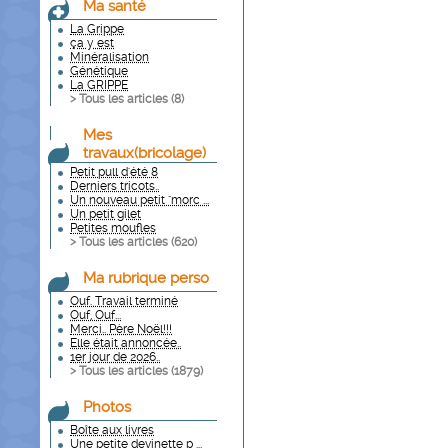
Ma santé
La Grippe
ça y est
Minéralisation
Génétique
La GRIPPE
> Tous les articles (
8
)
Mes
travaux(bricolage)
Petit pull d'été 8
Derniers tricots..
Un nouveau petit "morc ...
Un petit gilet
Petites moufles
> Tous les articles (
620
)
Ma rubrique perso
Ouf. Travail terminé
Ouf, Ouf...
Merci.. Père Noël!!!
Elle était annoncée..
1er jour de 2026..
> Tous les articles (
1879
)
Photos
Boîte aux livres
Une petite devinette p ...