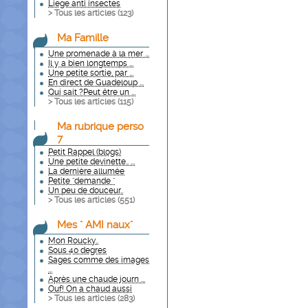
Liege anti insectes
> Tous les articles (
123
)
Ma Famille
Une promenade à la mer ...
Il y a bien longtemps ...
Une petite sortie, par ...
En direct de Guadeloup ...
Qui sait ?Peut être un ...
> Tous les articles (
115
)
Ma rubrique perso
7
Petit Rappel (blogs)
Une petite devinette.. ...
La dernière allumée
Petite "demande "
Un peu de douceur..
> Tous les articles (
551
)
Mes " AMI naux"
Mon Roucky..
Sous 40 degres
Sages comme des images
...
Après une chaude journ ...
Ouf! On a chaud aussi
> Tous les articles (
283
)