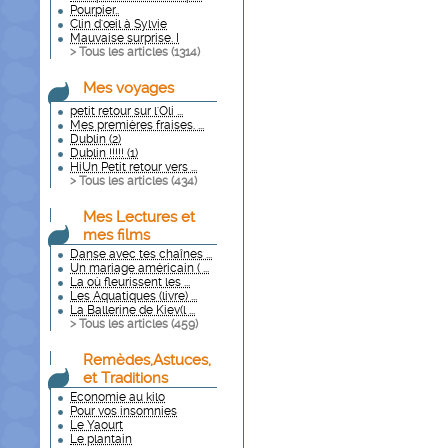
Pourpier..
Clin d'œil à Sylvie
Mauvaise surprise. I
> Tous les articles (
1314
)
Mes voyages
petit retour sur l'Oli ...
Mes premières fraises. ...
Dublin (2)
Dublin !!!!! (1)
HiUn Petit retour vers ...
> Tous les articles (
434
)
Mes Lectures et
mes films
Danse avec tes chaînes ...
Un mariage américain ( ...
La où fleurissent les ...
Les Aquatiques (livre) ...
La Ballerine de Kiev(l ...
> Tous les articles (
459
)
Remèdes,Astuces,
et Traditions
Economie au kilo
Pour vos insomnies
Le Yaourt
Le plantain