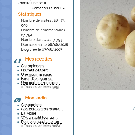
.J'habite une petit...
Contacter l'auteur
>>
Statistiques
Nombre de visites :
28 473
096
Nombre de commentaires :
27 754
Nombre d'articles :
7 793
Dernière màj le
06/08/2026
Blog créé le
07/08/2007
Mes recettes
Champignons
Un petit dessert
Une gourmandise.
Farci... De légumes..
Une petite tarte expre ...
> Tous les articles (
919
)
Mon jardin
Concombres
V
Contente de ma plantat ...
La "vigne"
WA, un petit tour au j ...
Pour vous souhaiter un ...
> Tous les articles (
1084
)