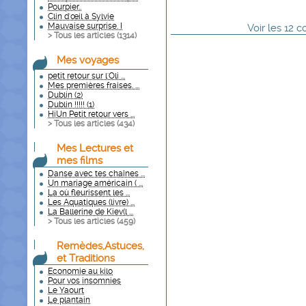
Pourpier..
Clin d'œil à Sylvie
Mauvaise surprise. I
Voir
les
12
co
> Tous les articles (
1314
)
Mes voyages
petit retour sur l'Oli ...
Mes premières fraises. ...
Dublin (2)
Dublin !!!!! (1)
HiUn Petit retour vers ...
> Tous les articles (
434
)
Mes Lectures et
mes films
Danse avec tes chaînes ...
Un mariage américain ( ...
La où fleurissent les ...
Les Aquatiques (livre) ...
La Ballerine de Kiev(l ...
> Tous les articles (
459
)
Remèdes,Astuces,
et Traditions
Economie au kilo
Pour vos insomnies
Le Yaourt
Le plantain