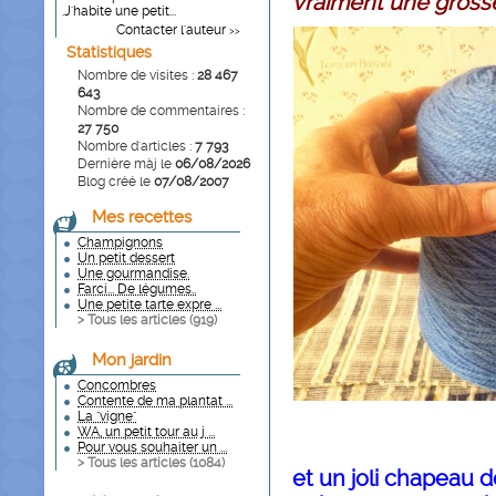
vraiment une gross
.J'habite une petit...
Contacter l'auteur
>>
Statistiques
Nombre de visites :
28 467
643
Nombre de commentaires :
27 750
Nombre d'articles :
7 793
Dernière màj le
06/08/2026
Blog créé le
07/08/2007
Mes recettes
Champignons
Un petit dessert
Une gourmandise.
Farci... De légumes..
Une petite tarte expre ...
> Tous les articles (
919
)
Mon jardin
Concombres
Contente de ma plantat ...
La "vigne"
WA, un petit tour au j ...
Pour vous souhaiter un ...
> Tous les articles (
1084
)
et un joli chapeau de 