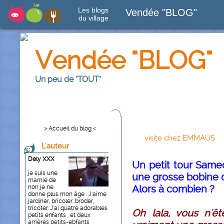
Les blogs
Vendée "BLOG"
du village
Vendée "BLOG"
Un peu de "TOUT"
> Accueil du blog <
visite chez EMMAÜS
L'auteur
Dely XXX
Un petit tour Same
je suis une
une grosse bobine d
mamie de
Alors à combien ?
non je ne
donne plus mon âge . J'aime
jardiner, bricoler, broder,
tricoter. J'ai quatre adorables
Oh lala, vous n'êt
petits enfants , et deux
arrières petits-ebfants