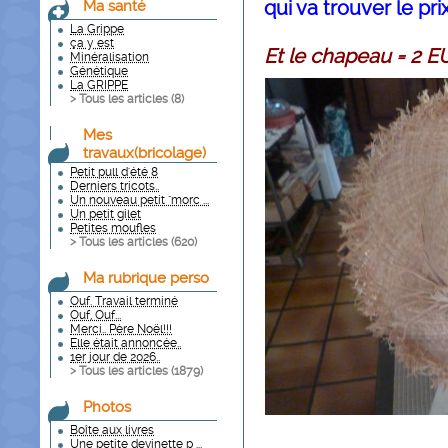
qui va trouver le pri
Ma santé
La Grippe
ça y est
Et le chapeau = 2 
Minéralisation
Génétique
La GRIPPE
> Tous les articles (
8
)
Mes
travaux(bricolage)
Petit pull d'été 8
Derniers tricots..
Un nouveau petit "morc ...
Un petit gilet
Petites moufles
> Tous les articles (
620
)
Ma rubrique perso
Ouf. Travail terminé
Ouf, Ouf...
Merci.. Père Noël!!!
Elle était annoncée..
1er jour de 2026..
> Tous les articles (
1879
)
Photos
Boîte aux livres
Une petite devinette p ...