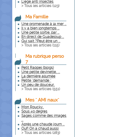
Liege anti insectes
> Tous les articles (
123
)
Ma Famille
Une promenade à la mer ...
Il y a bien longtemps ...
Une petite sortie, par ...
En direct de Guadeloup ...
Qui sait ?Peut être un ...
> Tous les articles (
115
)
Ma rubrique perso
7
Petit Rappel (blogs)
Une petite devinette.. ...
La dernière allumée
Petite "demande "
Un peu de douceur..
> Tous les articles (
551
)
Mes " AMI naux"
Mon Roucky..
Sous 40 degres
Sages comme des images
...
Après une chaude journ ...
Ouf! On a chaud aussi
> Tous les articles (
283
)