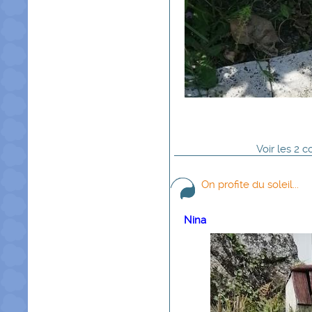
Voir
les
2
co
On profite du soleil...
Nina