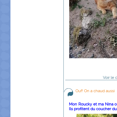
Voir
le
Ouf! On a chaud aussi
Mon Roucky et ma Nina ont
Ils profitent du coucher du