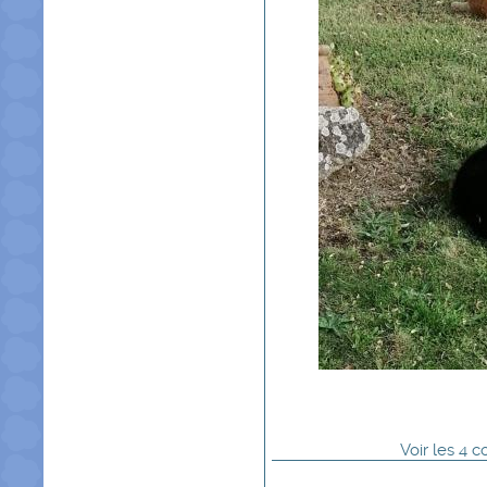
Voir
les
4
co