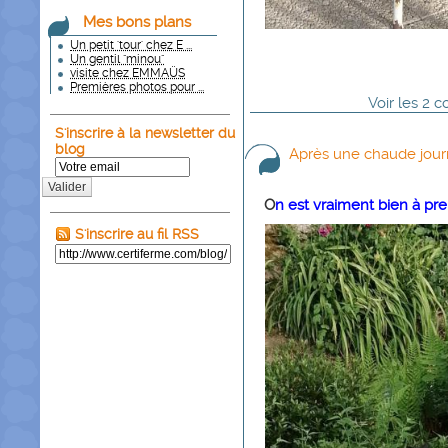
Mes bons plans
Un petit 'tour' chez E ...
Un gentil "minou"
visite chez EMMAÜS
Premières photos pour ...
Voir
les
2
co
S'inscrire à la newsletter du
blog
Après une chaude journ
Valider
O
n est vraiment bien à pren
S'inscrire au fil RSS