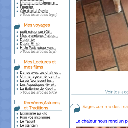
Une petite devinette p ...
Pourpier..
Clin d'œil à Sylvie
> Tous les articles (
1315
)
Mes voyages
petit retour sur l'Oli ...
Mes premières fraises. ...
Dublin (2)
Dublin !!!!! (1)
HiUn Petit retour vers ...
> Tous les articles (
434
)
Mes Lectures et
mes films
Danse avec tes chaînes ...
Un mariage américain ( ...
La où fleurissent les ...
Les Aquatiques (livre) ...
La Ballerine de Kiev(l ...
Voir
les
4
co
> Tous les articles (
459
)
Remèdes,Astuces,
Sages comme des imag
et Traditions
Economie au kilo
Pour vos insomnies
La chaleur nous rend un p
Le Yaourt
Le plantain