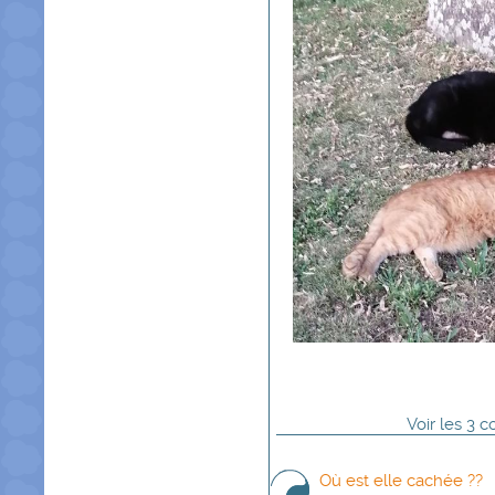
Voir
les
3
co
Où est elle cachée ??