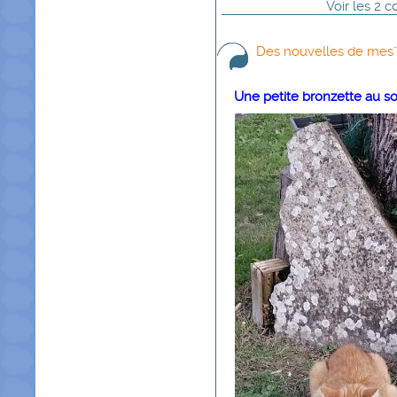
Voir
les
2
co
Des nouvelles de mes"
Une petite bronzette au sol