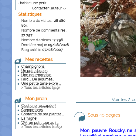
.J'habite une petit...
Contacter l'auteur
>>
Statistiques
Nombre de visites :
28 480
804
Nombre de commentaires :
27 757
Nombre d'articles :
7 796
Dernière màj le
09/08/2026
Blog créé le
07/08/2007
Mes recettes
Champignons
Un petit dessert
Une gourmandise.
Farci... De légumes..
Une petite tarte expre ...
> Tous les articles (
919
)
Mon jardin
Voir
les
2
co
C'est une rescapée!!!
Concombres
Contente de ma plantat ...
Sous 40 degres
La "vigne"
WA, un petit tour au j ...
> Tous les articles (
1085
)
Mon "pauvre" Roucky, ne, sai