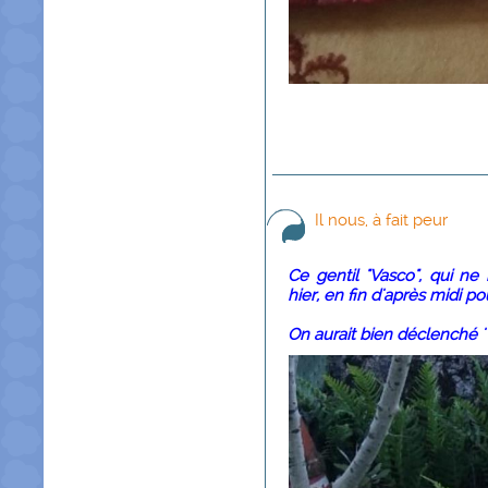
Il nous, à fait peur
Ce gentil "Vasco", qui ne 
hier, en fin d'après midi p
On aurait bien déclenché 