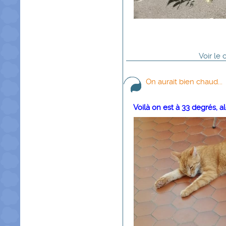
Voir
le
On aurait bien chaud...
Voilà on est à 33 degrés, a