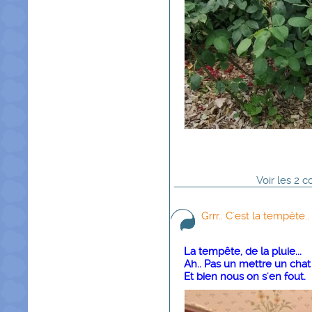
Voir
les
2
co
Grrr.. C'est la tempête..
La tempête, de la pluie...
Ah.. Pas un mettre un chat
Et bien nous on s'en fout.