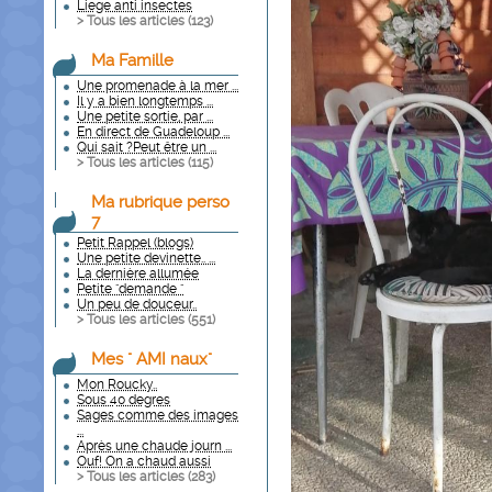
Liege anti insectes
> Tous les articles (
123
)
Ma Famille
Une promenade à la mer ...
Il y a bien longtemps ...
Une petite sortie, par ...
En direct de Guadeloup ...
Qui sait ?Peut être un ...
> Tous les articles (
115
)
Ma rubrique perso
7
Petit Rappel (blogs)
Une petite devinette.. ...
La dernière allumée
Petite "demande "
Un peu de douceur..
> Tous les articles (
551
)
Mes " AMI naux"
Mon Roucky..
Sous 40 degres
Sages comme des images
...
Après une chaude journ ...
Ouf! On a chaud aussi
> Tous les articles (
283
)