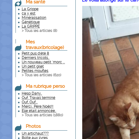
Le voilà allongé sur le car
Ma santé
La Grippe
ça y est
Minéralisation
Génétique
La GRIPPE
> Tous les articles (
8
)
Mes
travaux(bricolage)
Petit pull d'été 8
Derniers tricots..
Un nouveau petit "morc ...
Un petit gilet
Petites moufles
> Tous les articles (
620
)
Ma rubrique perso
Hello Dany..
Ouf. Travail terminé
Ouf, Ouf...
Merci.. Père Noël!!!
Elle était annoncée..
> Tous les articles (
1880
)
Photos
Un artichaut???
Boîte aux livres