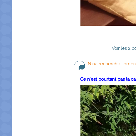
Voir
les
2
co
Nina recherche l'ombr
Ce n'est pourtant pas la can