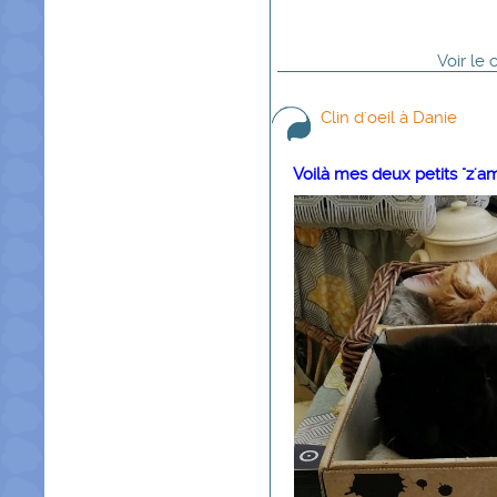
Voir
le
Clin d'oeil à Danie
Voilà mes deux petits "z'amo