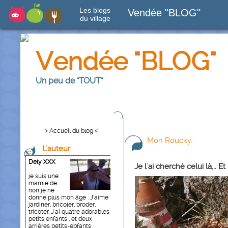
Les blogs
Vendée "BLOG"
du village
Vendée "BLOG"
Un peu de "TOUT"
> Accueil du blog <
Mon Roucky..
L'auteur
Dely XXX
Je l'ai cherché celui là,.. Et 
je suis une
mamie de
non je ne
donne plus mon âge . J'aime
jardiner, bricoler, broder,
tricoter. J'ai quatre adorables
petits enfants , et deux
arrières petits-ebfants