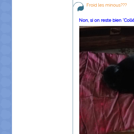
Froid les minous???
Non, si on reste bien "Coll