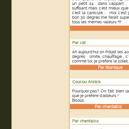
un petit 24 dans l'appart ,
suffisant mais c'est mieux que
c'est la canicule.... moi c'est
bon 30 degrés me ferait super 
tous les memes valeurs !!!!
Par cat
Ah aujourd'hui on frôlait les 4
degrés limite, chauffage , c’
comme toi, je préfère le soleil
Par
titanique
le
Coucou Annick
Pourquoi pas? On fait bien la
que je préfère d'ailleurs !
Bisous.
Par
chantal02
le 
Par chantal02