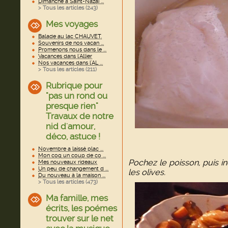
Dimanche à Saint-Nazai ...
> Tous les articles (
243
)
Mes voyages
Balade au lac CHAUVET.
Souvenirs de nos vacan ...
Promenons nous dans le ...
Vacances dans l'Allier
Nos vacances dans l'AL ...
> Tous les articles (
211
)
Rubrique pour
"pas un rond ou
presque rien"
Travaux de notre
nid d'amour,
déco, astuce !
Novembre a laissé plac ...
Mon coq un coup de co ...
Pochez le poisson, puis 
Mes nouveaux rideaux
Un peu de changement d ...
les olives.
Du nouveau à la maison ...
> Tous les articles (
473
)
Ma famille, mes
écrits, les poémes
trouver sur le net