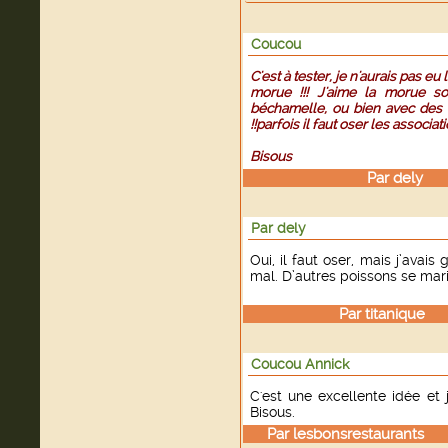
Coucou
C'est à tester, je n'aurais pas eu
morue !!! J'aime la morue s
béchamelle, ou bien avec des 
!!parfois il faut oser les associ
Bisous
Par
dely
le 
Par dely
Oui, il faut oser, mais j’avai
mal. D’autres poissons se marie
Par
titanique
le
Coucou Annick
C'est une excellente idée et 
Bisous.
Par
lesbonsrestaurants
le