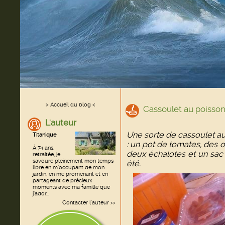
> Accueil du blog <
Cassoulet au poisson
L'auteur
Une sorte de cassoulet au
Titanique
: un pot de tomates, des o
À 74 ans,
deux échalotes et un sac 
retraitée, je
savoure pleinement mon temps
été.
libre en m’occupant de mon
jardin, en me promenant et en
partageant de précieux
moments avec ma famille que
j’ador...
Contacter l'auteur
>>