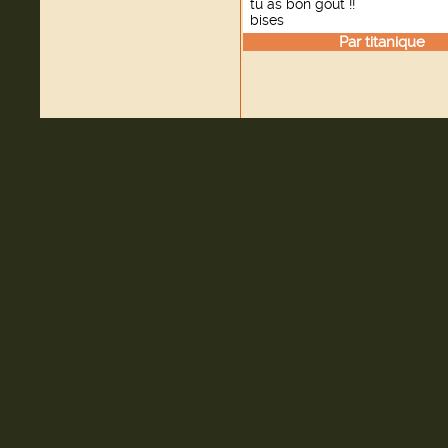
tu as bon gout !!
bises
Par
titanique
le