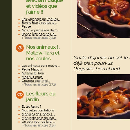
avec la musique
et vidéos que
j'aime !!
Les vacances de Pâques ...
Bonne fête à toutes le ...
Pause
Nos cinquante ans de m ...
Bonne fête à toutes le ...
> Tous les articles (
524
)
Nos animaux ! ,
Mallow, Tara et
Inutile d’ajouter du sel, l
nos poules
déjà bien pourvus.
Les animaux sont malhe ...
Dégustez bien chaud.
Petite Mallow.
Mallow et Tara.
Mes huit mois.
Coucou c'est moi....
> Tous les articles (
272
)
Les fleurs du
jardin
Et les fleurs ?
Nouvelles plantations
Mon lilas des Indes. ( ...
Mon petit coin de "par ...
Un petit tour de jardi ...
> Tous les articles (
314
)