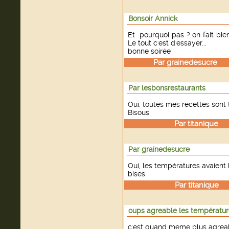
Bonsoir Annick
Et pourquoi pas ? on fait bie
Le tout c'est d'essayer...
bonne soirée
Par
grainedesucre
le
Par lesbonsrestaurants
Oui, toutes mes recettes sont 
Bisous
Par
titanique
le
Par grainedesucre
Oui, les températures avaient b
bises
Par
titanique
le
oups agreable les températures
c'est quand meme plus agreable 