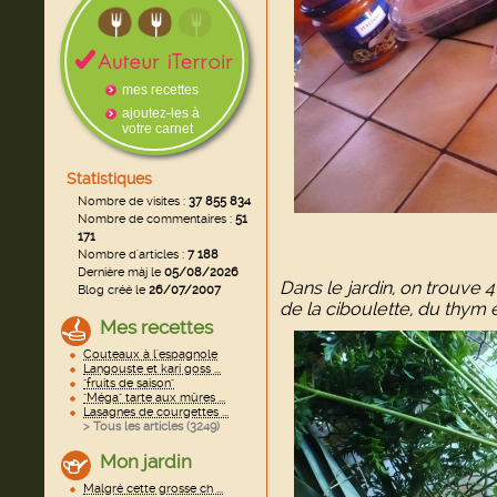
mes recettes
ajoutez-les à
votre carnet
Statistiques
Nombre de visites :
37 855 834
Nombre de commentaires :
51
171
Nombre d'articles :
7 188
Dernière màj le
05/08/2026
Dans le jardin, on trouve 4
Blog créé le
26/07/2007
de la ciboulette, du thym e
Mes recettes
Couteaux à l'espagnole
Langouste et kari goss ...
"fruits de saison"
"Méga" tarte aux mûres ...
Lasagnes de courgettes ...
> Tous les articles (
3249
)
Mon jardin
Malgré cette grosse ch ...