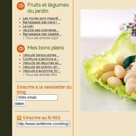
Fruits et lègumes
du jardin
Les mûres sont magnifi ...
Ramassage des kakis ( ...
Le kaki
récolte des premières ...
Ramassage des caseille ...
> Tous les articles (
250
)
Mes bons plans
Velouté (langoustines ...
Confiture d'abricots e ...
Velouté de légumes au ...
Velouté de potiron, en ...
Velouté d'automne, fin ...
> Tous les articles (
60
)
S'inscrire à la newsletter du
blog
Valider
S'inscrire au fil RSS