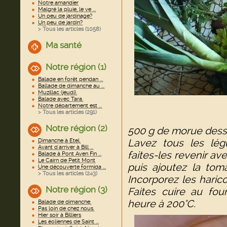
Notre amandier
Malgré la pluie, le ve ...
Un peu de jardinage?
Un peu de jardin?
> Tous les articles (
1058
)
Ma santé
Notre région (1)
Balade en forêt pendan ...
Ballade de dimanche au ...
Muzillac (jeudi).
Balade avec Tara.
Notre département est ...
> Tous les articles (
291
)
Notre région (2)
500 g de morue dessa
Lavez tous les lég
Dimanche à Etel.
Avant d'arriver à Bill ...
faites-les revenir av
Balade à Pont Aven Fin ...
Le Cairn de Petit Mont
puis ajoutez la tom
Une découverte formida ...
> Tous les articles (
243
)
Incorporez les harico
Notre région (3)
Faites cuire au fou
heure à 200°C.
Balade de dimanche.
Pas loin de chez nous.
Hier soir à Billiers
Les éoliennes de Saint ...