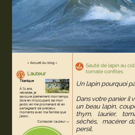
> Accueil du blog <
Sauté de lapin au ci
tomate confites.
L'auteur
Titanique
Un lapin pourquoi pa
À 74 ans,
retraitée, je
savoure pleinement mon temps
Dans votre panier il 
libre en m’occupant de mon
jardin, en me promenant et en
un beau lapin, coupé
partageant de précieux
thym, laurier, tom
moments avec ma famille que
j’ador...
séchés, macérer dan
Contacter l'auteur
>>
persil.