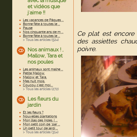
avec la musique
et vidéos que
j'aime !!
Les vacances de Pâques ...
Bonne fête à toutes le ...
Pause
Ce plat est encore m
Nos cinquante ans de m ...
Bonne fête à toutes le ...
des assiettes chaud
> Tous les articles (
524
)
poivre.
Nos animaux ! ,
Mallow, Tara et
nos poules
Les animaux sont malhe ...
Petite Mallow.
Mallow et Tara.
Mes huit mois.
Coucou c'est moi....
> Tous les articles (
272
)
Les fleurs du
jardin
Et les fleurs ?
Nouvelles plantations
Mon lilas des Indes. ( ...
Mon petit coin de "par ...
Un petit tour de jardi ...
> Tous les articles (
314
)