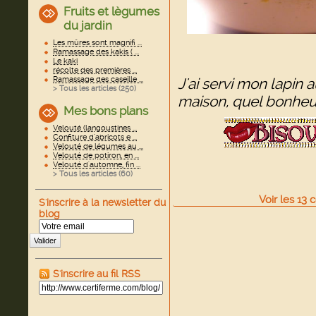
Fruits et lègumes
du jardin
Les mûres sont magnifi ...
Ramassage des kakis ( ...
Le kaki
récolte des premières ...
Ramassage des caseille ...
J'ai servi mon lapin
> Tous les articles (
250
)
maison, quel bonheur
Mes bons plans
Velouté (langoustines ...
Confiture d'abricots e ...
Velouté de légumes au ...
Velouté de potiron, en ...
Velouté d'automne, fin ...
> Tous les articles (
60
)
Voir
les
13
c
S'inscrire à la newsletter du
blog
Valider
S'inscrire au fil RSS