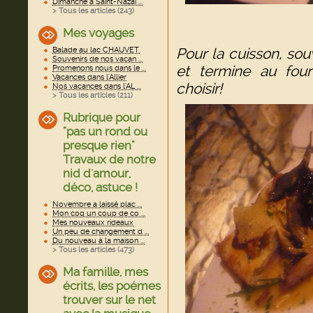
Dimanche à Saint-Nazai ...
> Tous les articles (
243
)
Mes voyages
Pour la cuisson, so
Balade au lac CHAUVET.
Souvenirs de nos vacan ...
et termine au fou
Promenons nous dans le ...
Vacances dans l'Allier
choisir!
Nos vacances dans l'AL ...
> Tous les articles (
211
)
Rubrique pour
"pas un rond ou
presque rien"
Travaux de notre
nid d'amour,
déco, astuce !
Novembre a laissé plac ...
Mon coq un coup de co ...
Mes nouveaux rideaux
Un peu de changement d ...
Du nouveau à la maison ...
> Tous les articles (
473
)
Ma famille, mes
écrits, les poémes
trouver sur le net