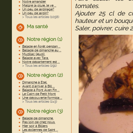
Notre amandier
tomates.
Malgré la pluie, le ve ...
Un peu de jardinage?
Ajouter 25 cl de c
Un peu de jardin?
> Tous les articles (
1058
)
hauteur et un bouque
Ma santé
Saler, poivrer, cuire
Notre région (1)
Balade en forêt pendan ...
Ballade de dimanche au ...
Muzillac (jeudi).
Balade avec Tara.
Notre département est ...
> Tous les articles (
291
)
Notre région (2)
Dimanche à Etel.
Avant d'arriver à Bill ...
Balade à Pont Aven Fin ...
Le Cairn de Petit Mont
Une découverte formida ...
> Tous les articles (
243
)
Notre région (3)
Balade de dimanche.
Pas loin de chez nous.
Hier soir à Billiers
Les éoliennes de Saint ...