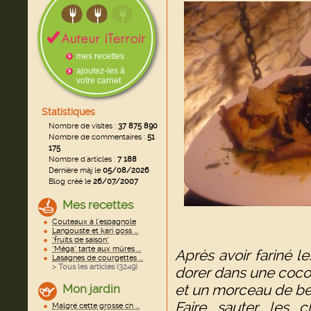
mes recettes
ajoutez-les à
votre carnet
Statistiques
Nombre de visites :
37 875 890
Nombre de commentaires :
51
175
Nombre d'articles :
7 188
Dernière màj le
05/08/2026
Blog créé le
26/07/2007
Mes recettes
Couteaux à l'espagnole
Langouste et kari goss ...
"fruits de saison"
"Méga" tarte aux mûres ...
Après avoir fariné l
Lasagnes de courgettes ...
> Tous les articles (
3249
)
dorer dans une cocott
et un morceau de beur
Mon jardin
Faire sauter les 
Malgré cette grosse ch ...