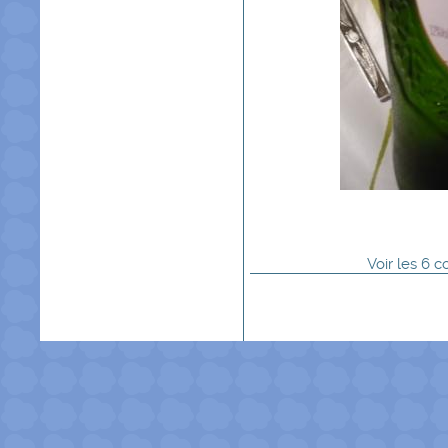
Voir
les
6
co