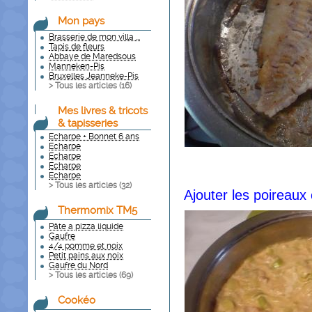
Mon pays
Brasserie de mon villa ...
Tapis de fleurs
Abbaye de Maredsous
Manneken-Pis
Bruxelles Jeanneke-Pis
> Tous les articles (
16
)
Mes livres & tricots
& tapisseries
Echarpe + Bonnet 6 ans
Echarpe
Echarpe
Echarpe
Echarpe
> Tous les articles (
32
)
Ajouter les poireaux 
Thermomix TM5
Pâte a pizza liquide
Gaufre
4/4 pomme et noix
Petit pains aux noix
Gaufre du Nord
> Tous les articles (
69
)
Cookéo