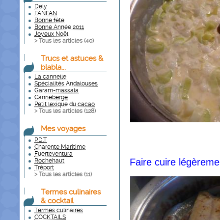
Dely
FANFAN
Bonne fête
Bonne Année 2011
Joyeux Noël
> Tous les articles (
40
)
Trucs et astuces &
blabla...
La cannelle
Spécialités Andalouses
Garam-massala
Canneberge
Petit lexique du cacao
> Tous les articles (
128
)
Mes voyages
P.D.T
Charente Maritime
Fuerteventura
Faire cuire légèreme
Rochehaut
Tréport
> Tous les articles (
11
)
Termes culinaires
& cocktail
Termes culinaires
COCKTAILS