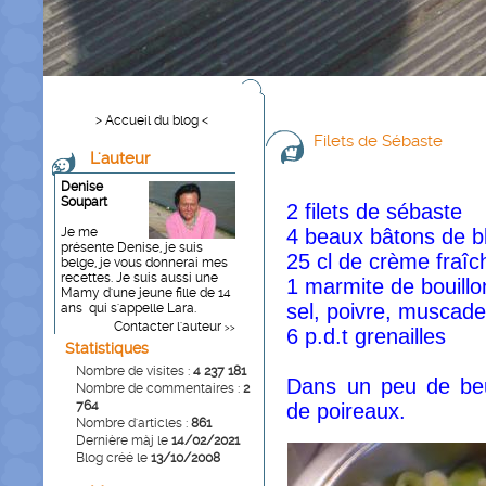
> Accueil du blog <
Filets de Sébaste
L'auteur
Denise
Soupart
2 filets de sébaste
Je me
4 beaux bâtons de b
présente Denise, je suis
25 cl de crème fraîc
belge, je vous donnerai mes
recettes. Je suis aussi une
1 marmite de bouillo
Mamy d'une jeune fille de 14
sel, poivre, muscad
ans qui s'appelle Lara.
Contacter l'auteur
>>
6 p.d.t grenailles
Statistiques
Nombre de visites :
4 237 181
Dans un peu de beur
Nombre de commentaires :
2
764
de poireaux.
Nombre d'articles :
861
Dernière màj le
14/02/2021
Blog créé le
13/10/2008