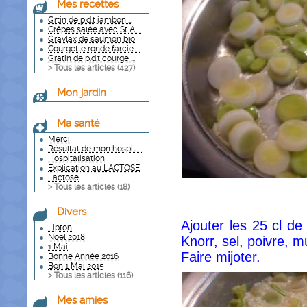
Mes recettes
Grtin de p.d.t jambon ...
Crêpes salée avec St A ...
Gravlax de saumon bio
Courgette ronde farcie ...
Gratin de p.d.t courge ...
> Tous les articles (
427
)
Mon jardin
Ma santé
Merci
Résultat de mon hospit ...
Hospitalisation
Explication au LACTOSE
Lactose
> Tous les articles (
18
)
Divers
Ajouter les 25 cl d
Lipton
Noël 2018
Knorr, sel, poivre, 
1 Mai
Faire mijoter.
Bonne Année 2016
Bon 1 Mai 2015
> Tous les articles (
116
)
Mes amies