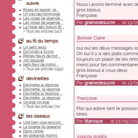
suivre
Nous l'avons terminé avec des
gros bisous
Roses en papier : le ...
Un très bel hommage
Françoise
Les voiles de légende ...
Par
grainedesucre
le 13/05/
Les voiles de légende ...
La Halle des Soeurs Bl ...
> Tous les articles (
147
)
Bonsoir Claire
au fil du temps
Un petit resto
oui oui les deux messages son
Clin d'oeil à Sylvie
Oh oui il y a des plats comme 
Petites fleurs de trot ...
toujours un plaisir de les retr
Joli bouquet
merci pour tes commentaires 
petit fleur de trottoi ...
> Tous les articles (
1351
)
gros bisous à vous deux
Françoise
devinettes
Par
grainedesucre
le 13/05/
Devinette la réponse
Devinette : la réponse
Devinette la réponse. ...
Devinette : la réponse
Françoise
voyage voyage
> Tous les articles (
74
)
Moi qui adore tant le poisson 
bises
les oiseaux
Par
titanique
le 22/05/2026
Une bien jolie rencont ...
La toilette du goéland
Dans l'arbre
les goélands marins
coucou Annick