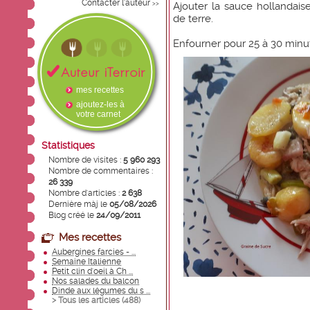
Contacter l'auteur
>>
Ajouter la sauce hollanda
de terre.
Enfourner pour 25 à 30 minu
mes recettes
ajoutez-les à
votre carnet
Statistiques
Nombre de visites :
5 960 293
Nombre de commentaires :
26 339
Nombre d'articles :
2 638
Dernière màj le
05/08/2026
Blog créé le
24/09/2011
Mes recettes
Aubergines farcies - ...
Semaine Italienne
Petit clin d'oeil à Ch ...
Nos salades du balcon
Dinde aux légumes du s ...
> Tous les articles (
488
)