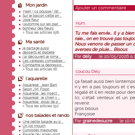
Mon jardin
Ajouter un commentaire
Yeah ! ça pousse ! rât ...
Sur le balcon cette an ...
Jolie fleur
Hum..
l'automne sur les plat ...
bonheur des fleurs
> Tous les articles (
56
)
Tu me fais envie.. Il y a bi
raie.., on en trouve pas toujo
Ma santé
Nous venons de passer un d
je partage aussi
averses de pluie.... Bisous
desserts et diabète
Par
dely
le 10/05/2026 à 1
j'ai découvert le roma ...
Les céréales complètes ...
Combattre la dépressio ...
> Tous les articles (
6
)
coucou Dely
l'aquarelle
ça faisait aussi bien lontemps
Aquarelle : Jean Bart
n'y en a pas toujours et c'es
Selon J.M. Folon
régalé et il en reste pour de
Aquarelle : les insect ...
Ici, c'était venteux et un 
Aquarelle : le chien y ...
Aquarelle : essai de p ...
revenir.
> Tous les articles (
51
)
gros bisous
Françoise
nos balades et rando
Par
grainedesucre
le 10/05/
Une petite balade au p ...
Un joli moulin
Curiosités malouines
Balade de l'après-midi