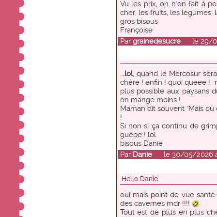
Vu les prix, on n'en fait à 
cher, les fruits, les légumes, 
gros bisous
Françoise
Par
grainedesucre
le 29/05/
..
.lol
, quand le Mercosur sera
chère ! enfin ! quoi queee ! ri
plus possible aux paysans du
on mange moins !
Maman dit souvent "Mais où on
!
Si non si ça continu de grimpe
guêpe ! lol
bisous Danie
Par
Danie
le 30/05/2026 à 
Hello Danie
oui mais point de vue santé
des cavernes mdr !!!!
Tout est de plus en plus ch