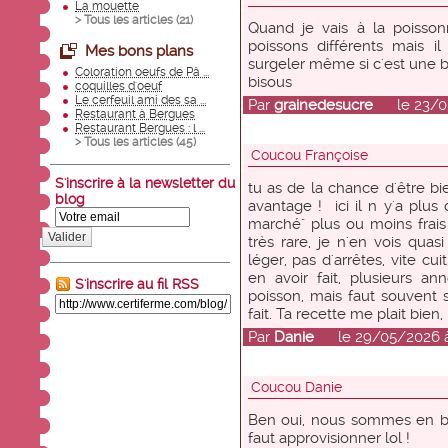
La mouette
> Tous les articles (
21
)
Quand je vais à la poisson
poissons différents mais i
Mes bons plans
surgeler même si c'est une b
Coloration oeufs de Pâ ...
bisous
coquilles d'oeuf
Le cerfeuil ami des sa ...
Par
grainedesucre
le 23/05
Restaurant à Bergues
Restaurant Bergues : l ...
> Tous les articles (
45
)
Coucou Françoise
S'inscrire à la newsletter du
tu as de la chance d'être bi
blog
avantage ! ici il n y'a plus
marché" plus ou moins frais
Valider
très rare, je n'en vois quasi
léger, pas d'arrêtes, vite cu
en avoir fait, plusieurs an
S'inscrire au fil RSS
poisson, mais faut souvent s'
fait. Ta recette me plait bie
Par
Danie
le 29/05/2026 à 
Coucou Danie
Ben oui, nous sommes en bor
faut approvisionner lol !