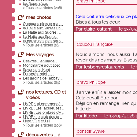
bravo Philippe
les fleurs d'eau
> Tous les articles (
208
)
Cela doit être délicieux ce pl
mes photos
Bises à tous les deux
Quelques ciels le mati ...
la Halle aux Sucres un ...
Par
claire-cattant
le 13/05/2
La Halle aux Sucres . ...
La Halle aux Sucres .
la pause des oies sauv ...
Coucou Françoise
> Tous les articles (
16
)
Nous aimons, nous aussi, l'ai
Mes voyages
révoir dns nos menus. Bisous.
Desvres... le village ...
Montmartre août 2010
Par
lesbonsrestaurants
le 13
Sevenoaks Kent
Et l'après-midi.... l ...
Les jardins de l'abbay ...
bravo Philippe
> Tous les articles (
69
)
nos lectures, CD et
J'arrive enfin a laisser mon
vidéos
Cela devait être bon.
Déjà on en remange rien qu'
LIVRE : j'ai commencé ...
LIVRE : Les fabuleuses ...
Fille de
LIVRE : Les ombres d'A ...
Par
fillede
le 13/05/2026 à 
LIVRE : Le club des le ...
Livre : Elle et Lui
> Tous les articles (
106
)
bonsoir Sylvie
découvertes ... à