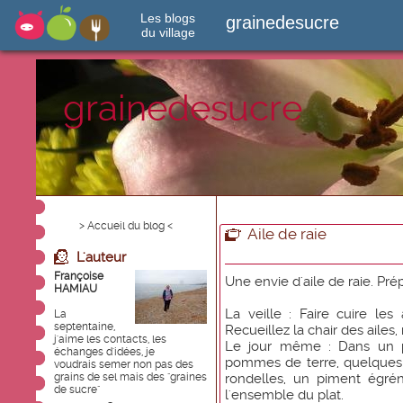
Les blogs
grainedesucre
du village
grainedesucre
> Accueil du blog <
Aile de raie
L'auteur
Françoise
Une envie d'aile de raie. Prép
HAMIAU
La veille : Faire cuire le
La
septentaine,
Recueillez la chair des ailes, 
j'aime les contacts, les
Le jour même : Dans un pl
échanges d'idées, je
pommes de terre, quelques
voudrais semer non pas des
grains de sel mais des "graines
rondelles, un piment égréné
de sucre"
l'ensemble du plat.