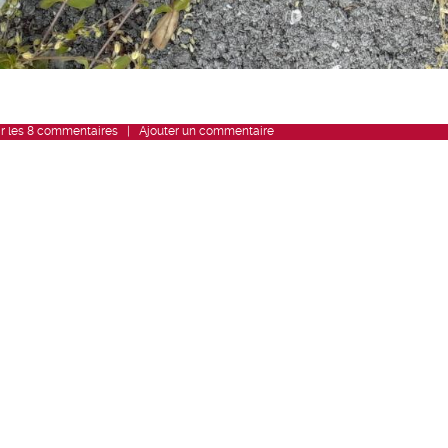
r
les
8
commentaires
|
Ajouter un commentaire