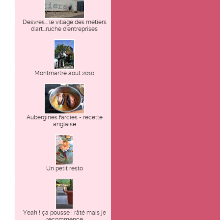
Desvres... le village des métiers
d'art...ruche d'entreprises
Montmartre août 2010
Aubergines farcies - recette
anglaise
Un petit resto
Yeah ! ça pousse ! râté mais je
recommence