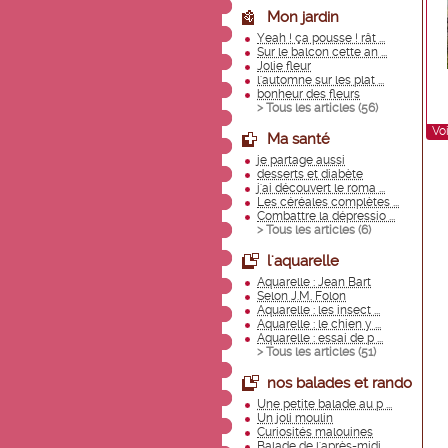
Mon jardin
Yeah ! ça pousse ! rât ...
Sur le balcon cette an ...
Jolie fleur
l'automne sur les plat ...
bonheur des fleurs
> Tous les articles (
56
)
Voi
Ma santé
je partage aussi
desserts et diabète
j'ai découvert le roma ...
Les céréales complètes ...
Combattre la dépressio ...
> Tous les articles (
6
)
l'aquarelle
Aquarelle : Jean Bart
Selon J.M. Folon
Aquarelle : les insect ...
Aquarelle : le chien y ...
Aquarelle : essai de p ...
> Tous les articles (
51
)
nos balades et rando
Une petite balade au p ...
Un joli moulin
Curiosités malouines
Balade de l'après-midi