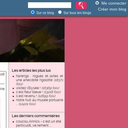
Me connecter
Créer mon blog
Sur ce blog
Sur tous les blogs
Les articles les plus lus
026
harengs : rogues et laites et
une anecdote rigolotte
(18371
fois)
visitez l'Elysée !
(16369 fois)
ine
c'est fleur bleue !
(13218 fois)
il est revenu !
(12699 fois)
notre nuit au musée portuaire
...
(12401 fois)
Les derniers commentaires
coucou Annick - c'est un été
particuli&...ve;rement ...