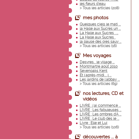
les fleurs d'eau
> Tous les articles (
208
)
mes photos
Quelques ciels le mati ...
la Halle aux Sucres un ...
La Halle aux Sucres . ...
La Halle aux Sucres .
la pause des oies sauv ...
> Tous les articles (
16
)
Mes voyages
Desvres... le village ...
Montmartre août 2010
Sevenoaks Kent
Et l'après-midi.... l ...
Les jardins de l'abbay ...
> Tous les articles (
69
)
nos lectures, CD et
vidéos
LIVRE : j'ai commencé ...
LIVRE : Les fabuleuses ...
LIVRE : Les ombres d'A ...
LIVRE : Le club des le ...
Livre : Elle et Lui
> Tous les articles (
106
)
découvertes ... à