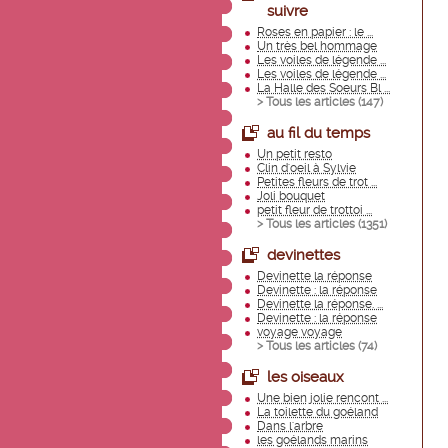
suivre
Roses en papier : le ...
Un très bel hommage
Les voiles de légende ...
Les voiles de légende ...
La Halle des Soeurs Bl ...
> Tous les articles (
147
)
au fil du temps
Un petit resto
Clin d'oeil à Sylvie
Petites fleurs de trot ...
Joli bouquet
petit fleur de trottoi ...
> Tous les articles (
1351
)
devinettes
Devinette la réponse
Devinette : la réponse
Devinette la réponse. ...
Devinette : la réponse
voyage voyage
> Tous les articles (
74
)
les oiseaux
Une bien jolie rencont ...
La toilette du goéland
Dans l'arbre
les goélands marins