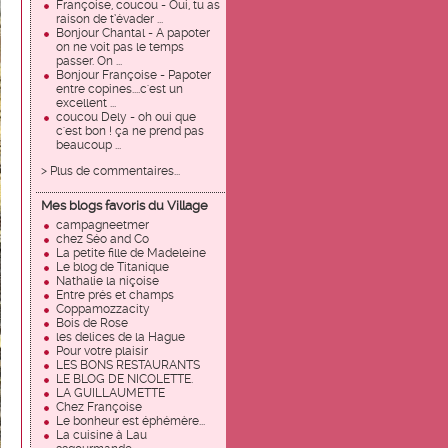
Françoise, coucou - Oui, tu as
raison de t’évader ...
Bonjour Chantal - A papoter
on ne voit pas le temps
passer. On ...
Bonjour Françoise - Papoter
entre copines....c'est un
excellent ...
coucou Dely - oh oui que
c'est bon ! ça ne prend pas
beaucoup ...
> Plus de commentaires...
Mes blogs favoris du Village
campagneetmer
chez Séo and Co
La petite fille de Madeleine
Le blog de Titanique
Nathalie la niçoise
Entre prés et champs
Coppamozzacity
Bois de Rose
les delices de la Hague
Pour votre plaisir
LES BONS RESTAURANTS
LE BLOG DE NICOLETTE.
LA GUILLAUMETTE
Chez Françoise
Le bonheur est éphémère...
La cuisine à Lau