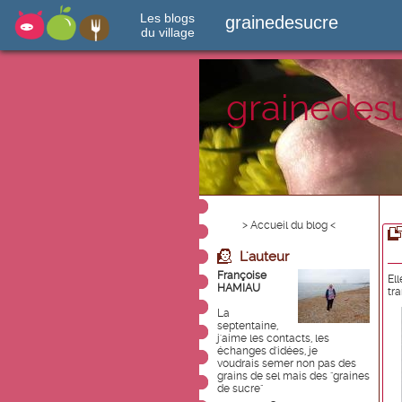
Les blogs
grainedesucre
du village
grainedes
> Accueil du blog <
L'auteur
Françoise
El
HAMIAU
tr
La
septentaine,
j'aime les contacts, les
échanges d'idées, je
voudrais semer non pas des
grains de sel mais des "graines
de sucre"