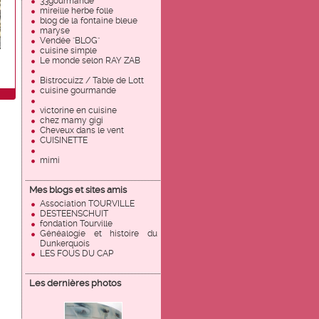
33gourmande
mireille herbe folle
blog de la fontaine bleue
maryse
Vendée "BLOG"
cuisine simple
Le monde selon RAY ZAB
Bistrocuizz / Table de Lott
cuisine gourmande
victorine en cuisine
chez mamy gigi
Cheveux dans le vent
CUISINETTE
mimi
Mes blogs et sites amis
Association TOURVILLE
DESTEENSCHUIT
fondation Tourville
Généalogie et histoire du
Dunkerquois
LES FOUS DU CAP
Les dernières photos