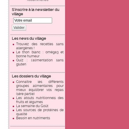
S'inscrire à la newsletter du
village
Valider
Les news du village
Trouvez des recettes sans
allergènes !
Le thon blanc : oméga3 et
bonne humeur
Quiz : l'alimentation sans
gluten
Les dossiers du village
Connaître les différents
groupes alimentaires pour
mieux équilibrer vos repas
(1ère partie)
Les atouts nutritionnels des
fruits et légumes
La semaine du Goût
Les sources de protéines de
qualité
Besoin en nutriments