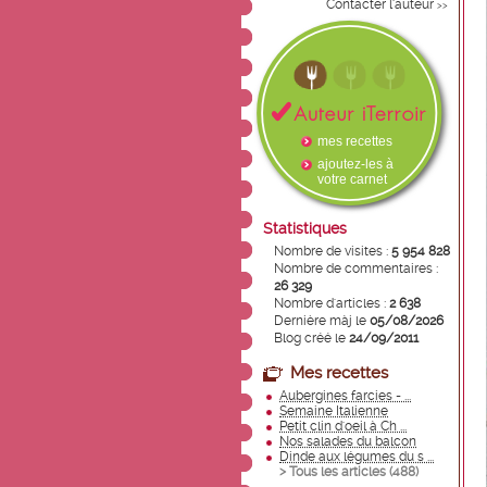
Contacter l'auteur
>>
mes recettes
ajoutez-les à
votre carnet
Statistiques
Nombre de visites :
5 954 828
Nombre de commentaires :
26 329
Nombre d'articles :
2 638
Dernière màj le
05/08/2026
Blog créé le
24/09/2011
Mes recettes
Aubergines farcies - ...
Semaine Italienne
Petit clin d'oeil à Ch ...
Nos salades du balcon
Dinde aux légumes du s ...
> Tous les articles (
488
)