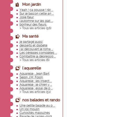
Mon jardin
Yeah ! ça pousse ! rât ...
Sur le balcon cette an ...
Jolie fleur
l'automne sur les plat ...
bonheur des fleurs
> Tous les articles (
56
)
Ma santé
je partage aussi
desserts et diabète
j'ai découvert le roma ...
Les céréales complètes ...
Combattre la dépressio ...
> Tous les articles (
6
)
l'aquarelle
Aquarelle : Jean Bart
Selon J.M. Folon
Aquarelle : les insect ...
Aquarelle : le chien y ...
Aquarelle : essai de p ...
> Tous les articles (
51
)
nos balades et rando
Une petite balade au p ...
Un joli moulin
Curiosités malouines
Balade de l'après-midi