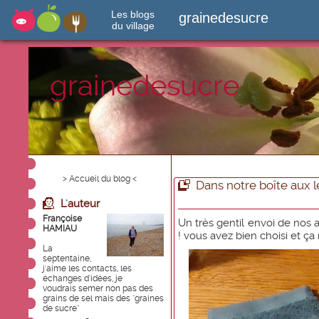
Les blogs
grainedesucre
du village
grainedesucre
> Accueil du blog <
Dans notre boîte aux l
L'auteur
Françoise
Un très gentil envoi de nos a
HAMIAU
! vous avez bien choisi et ça n
La
septentaine,
j'aime les contacts, les
échanges d'idées, je
voudrais semer non pas des
grains de sel mais des "graines
de sucre"