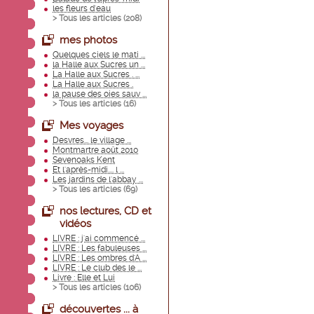
les fleurs d'eau
> Tous les articles (
208
)
mes photos
Quelques ciels le mati ...
la Halle aux Sucres un ...
La Halle aux Sucres . ...
La Halle aux Sucres .
la pause des oies sauv ...
> Tous les articles (
16
)
Mes voyages
Desvres... le village ...
Montmartre août 2010
Sevenoaks Kent
Et l'après-midi.... l ...
Les jardins de l'abbay ...
> Tous les articles (
69
)
nos lectures, CD et
vidéos
LIVRE : j'ai commencé ...
LIVRE : Les fabuleuses ...
LIVRE : Les ombres d'A ...
LIVRE : Le club des le ...
Livre : Elle et Lui
> Tous les articles (
106
)
découvertes ... à