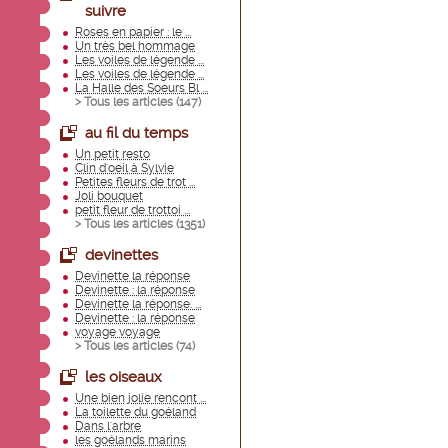
suivre
Roses en papier : le ...
Un très bel hommage
Les voiles de légende ...
Les voiles de légende ...
La Halle des Soeurs Bl ...
> Tous les articles (
147
)
au fil du temps
Un petit resto
Clin d'oeil à Sylvie
Petites fleurs de trot ...
Joli bouquet
petit fleur de trottoi ...
> Tous les articles (
1351
)
devinettes
Devinette la réponse
Devinette : la réponse
Devinette la réponse. ...
Devinette : la réponse
voyage voyage
> Tous les articles (
74
)
les oiseaux
Une bien jolie rencont ...
La toilette du goéland
Dans l'arbre
les goélands marins