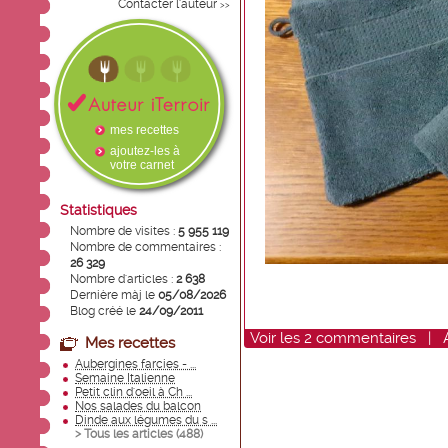
Contacter l'auteur
>>
mes recettes
ajoutez-les à
votre carnet
Statistiques
Nombre de visites :
5 955 119
Nombre de commentaires :
26 329
Nombre d'articles :
2 638
Dernière màj le
05/08/2026
Blog créé le
24/09/2011
Voir
les
2
commentaires
|
Mes recettes
Aubergines farcies - ...
Semaine Italienne
Petit clin d'oeil à Ch ...
Nos salades du balcon
Dinde aux légumes du s ...
> Tous les articles (
488
)